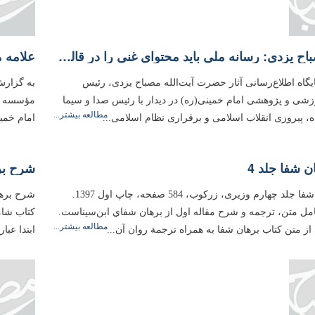
علامه مصباح یزدی: رسانه ملی باید محتوای غنی را در قالبی زیبا و جذاب به مخاطبان خود ارایه كند
علامه 
یگاه اطلاع‌رسانی آثار حضرت آیت‌الله مصباح یزدی، رئیس
به گزارش
ی و پژوهشی امام خمینی(ره) در دیدار با رئیس صدا و سیما
مؤسسه آم
مطالعه بیشتر...
ه، پیروزی انقلاب اسلامی و برقراری نظام اسلامی...
امام خمی
 شفا جلد 4
شرح بره
شرح برهان شفا جلد چهارم وزیری، زرکوب، 584 صفحه، چاپ اول 1397.
مل متن، ترجمه و شرح مقاله اول از برهان شفاي ابن‌سيناست.
كتاب شام
مطالعه بیشتر...
ى از متن كتاب برهان شفا به همراه ترجمة روان آن...
ابتدا عبا