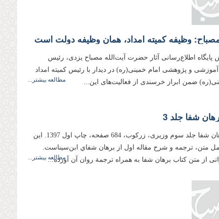
مصباح: وظیفه کمیته امداد، همان وظیفه دولت است
 پایگاه اطلاع‌رسانی آثار حضرت آیت‌الله مصباح یزدی، رئیس
وزشی و پژوهشی امام خمینی(ره) در دیدار با رئیس کمیته امداد
مطالعه بیشتر...
نی(ره) ضمن ابراز خرسندی از فعالیت‌های این...
ان شفا جلد 3
شرح برهان شفا جلد سوم وزیری، زرکوب، 684 صفحه، چاپ اول 1397. اين
ل متن، ترجمه و شرح مقاله اول از برهان شفاي ابن‌سيناست.
مطالعه بیشتر...
راتى از متن كتاب برهان شفا به همراه ترجمة روان آن آورده...