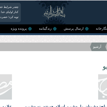
چقدر شرایط عجیب 
کنار اولیای خدا
توبه کرد؛ حضرت 
گارخانه
ارسال پرسش
زندگینامه
پرونده ویژه
آرشیو
و
علامه مصباح: دشمنان ما، دشمن اسلام هستند، نه دشمن ایران