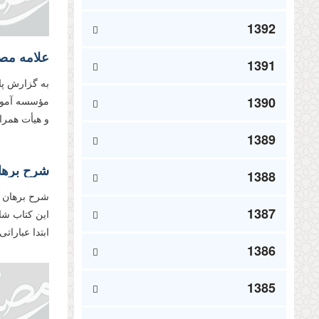
1392
1391
به گزارش پا
1390
مؤسسه آموزش
و هیأت همرا
1389
شرح برهان
1388
1387
اين كتاب شا
ابتدا عبارات
1386
1385