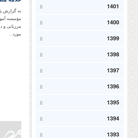
1401
به گزارش پا
مؤسسه آموز
1400
مرزبانی و د
مورد...
1399
1398
1397
1396
1395
1394
1393