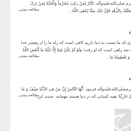
صلی‌الله‌علیه‌و‌آله: النَّارُ لِمَنْ‏ رَكِبَ‏ مُحَرَّماً وَالْجَنَّةُ لِمَنْ تَرَكَ
مطالعه بیشتر...
َلَیْكَ بِالزُّهْدِ فَإِنَّ ذَلِكَ مِمَّا یُبَاهِی اللَّهُ...
ی که ما نسبت به دنیا داریم کافی است که راه ما را از پیغمبر جدا
راهی است که او رفت؛ وَلَوْ لَمْ یَكُنْ فِینَا إِلَّا حُبُّنَا مَا أَبْغَضَ اللَّهُ
مطالعه بیشتر...
َعْظِیمُنَا مَا...
صلی‌الله‌علیه‌وآله فرمود: أَیُّهَا النَّاسُ إِنَّ مَنْ فِی‏ الدُّنْیَا ضَیْفٌ وَ مَا
مطالعه بیشتر...
یهِمْ عَارِیَّةٌ؛‏ همه کسانی که در دنیا هستند مهمانند. چندی این...