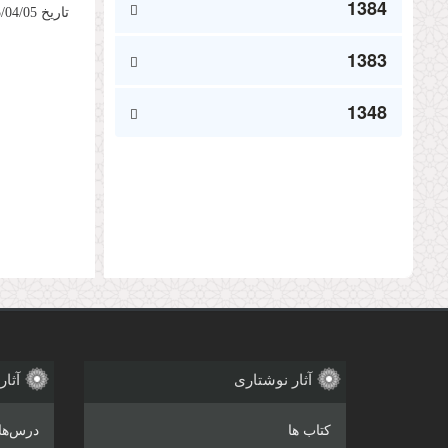
1384
تاریخ 1395/04/05، مطابق با نوزدهم رمضان 1437 ایراد فرموده‌اند....
1383
1348
صفحه‌
آثار نوشتاری
آثار
کتاب ها
درس‌ها