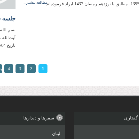
مطالعه بیشتر...
جلسه سی
بسم الله
آیت‌الله
تاریخ 1395/04/04، مطابق با هجدهم رمضان 1437 ایراد فرموده‌اند....
ها
1
2
3
4
ب
 گفتاری
سفرها و دیدارها
لبنان