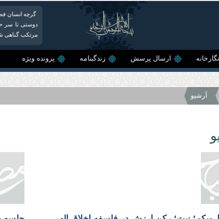
گرچه انسان فطرت
دوستی تا سر حد 
مرتکب گناهی شد و
گارخانه
ارسال پرسش
زندگینامه
پرونده ویژه
آرشیو
و
ویکم؛ نیت؛ رکن ارزش در فلسفه اخلاق الهی
جلسه چه