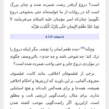
است؟ دروغ آن‌قدر زشت شمرده شده و چنان بزرگ
است كه در روایات از ما خواسته‌اند حتی به‌شوخی دروغ
نگوییم؛ چنان‌كه امیر مؤمنان
علیه السلام
می‌فرمایند:
لاَ
یَجِدُ عَبْدٌ طَعْمَ الإِیمَانِ حَتَّی یَتْرُكَ الْكَذِبَ هَزْلَه
﴿ صفحه 216 ﴾
(1)
وَ‌جِدَّه؛
«بنده طعم ایمان را نچشد، مگر اینكه دروغ را
ترك كند؛ چه شوخی باشد و چه جدی». بااین‌وصف چگونه
در مواردی دروغ جایز و حتی واجب شمرده شده است؟
برخی از فیلسوفان اخلاقی، مانند كانت، فیلسوف
معروف آلمانی، بر این باورند كه ارزش‌ها و احكام اخلاقی
همیشه، همه‌جا و برای همه‌كس ثابت‌اند و هیچ استثنایی
ندارند. برای مثال، راست‌گویی ارزشی ثابت و مطلق
است. ازاین‌رو، اگر راست‌گویی موجب كشته شدن