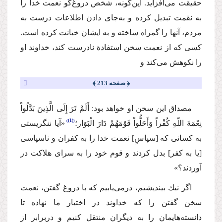
حقیقت می‌افزاید. این‌گونه، شخص دروغ‌گو نعمت خدا را
به نقمت تبدیل كرده و به‌جای دادن اطلاعات درست به
مردم، آنها را گمراه ساخته و به ایشان خیانت كرده است.
كسی كه از نعمت سخن استفادة نادرست كند، خداوند او
را نكوهش می‌كند و
﴿ صفحه 213 ﴾
مصداق این سخن او خواهد بود:
أَلَمْ تَرَ إِلَى الَّذِینَ بَدَّلُواْ
(1)
نِعْمَةَ اللّهِ كُفْراً وَأَحَلُّواْ قَوْمَهُمْ دَارَ الْبَوَار؛
«آیا ننگریستی
به كسانی كه [سپاسِ] نعمت خدا را به كفران و ناسپاسی
[یا به كفر] بدل كردند و قوم خود را به سرای هلاكت در
آوردند؟»
اگر نیك بیندیشیم، در‌می‌‌یابیم كه با دروغ گفتن، نعمت
سخن گفتن را كه خداوند در اختیار ما نهاده تا
دانسته‌هایمان را به دیگران منتقل كنیم و دربرابر از