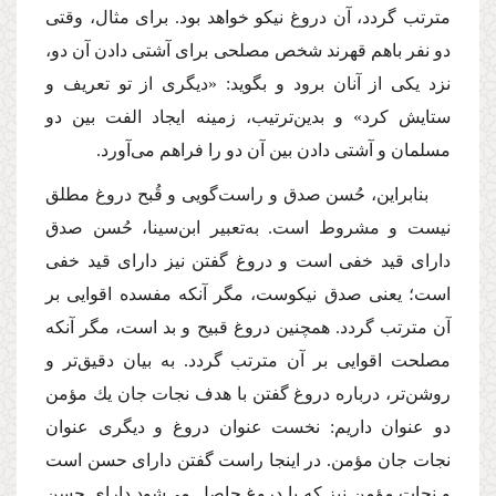
مترتب گردد، آن دروغ نیكو خواهد بود. برای مثال، وقتی
دو نفر باهم قهرند شخص مصلحی برای آشتی دادن آن دو،
نزد یكی از آنان برود و بگوید: «دیگری از تو تعریف و
ستایش كرد» و بدین‌ترتیب، زمینه ایجاد الفت بین دو
مسلمان و آشتی دادن بین آن دو را فراهم می‌آورد.
بنابراین، حُسن صدق و راست‌گویی و قُبح دروغ مطلق
نیست و مشروط است. به‌تعبیر ابن‌سینا، حُسن صدق
دارای قید خفی است و دروغ گفتن نیز دارای قید خفی
است؛ یعنی صدق نیكوست، مگر آنكه مفسده اقوایی بر
آن مترتب گردد. همچنین دروغ قبیح و بد است، مگر آنكه
مصلحت اقوایی بر آن مترتب گردد. به بیان دقیق‌تر و
روشن‌تر، درباره دروغ گفتن با هدف نجات جان یك مؤمن
دو عنوان داریم: نخست عنوان دروغ و دیگری عنوان
نجات جان مؤمن. در اینجا راست گفتن دارای حسن است
و نجات مؤمن نیز كه با دروغ حاصل می‌شود دارای حسن