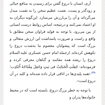
آری، انسان با دروغ گفتن برای رسیدن به منافع خیالی
و زود‌گذر و پست، نعمت عظیم سخن را به نقمت مبدل
می‌گرداند و آن را بی‌ارزش می‌سازد. این‌گونه دیگران به
او اعتماد نمی‌كنند و درنتیجه، اساس روابط درست انسانی
از بین می‌رود. با توجه به فواید فراوان سخن مطابق با
واقع و راست و ضرورت پاسداشت این ارزش متعالی و
بزرگ است كه پیشوایان معصوم ما به‌شدت دروغ را
نكوهش كرده‌اند. ازجمله امام حسن عسكری
علیه السلام
دروغ را ریشه همه مفاسد و گناهان معرفی كرده و
فرموده‌اند:
جُعِلَتِ الْخَبَائِثُ فی بَیتٍ وَ‌جُعِلَ مِفْتَاحُهُ اْلكذِب؛
(1)
«همه پلید‌ی‌ها در اتاقی قرار داده‌ شده‌اند و كلید درِ آن
دروغ است».
با توجه به خطر بزرگ دروغ، بایسته است كه در محیط
خانواده‌ها پدران و