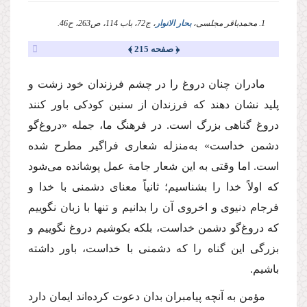
1. محمدباقر مجلسی،
بحار الانوار
، ج72، باب 114، ص263، ح46.
﴿ صفحه 215 ﴾
مادران چنان دروغ را در چشم فرزندان خود زشت و
پلید نشان دهند كه فرزندان از سنین كودكی باور كنند
دروغ گناهی بزرگ است. در فرهنگ ما، جمله «دروغ‌گو
دشمن خداست» به‌منزله شعاری فراگیر مطرح شده
است. اما وقتی به این شعار جامة عمل پوشانده می‌شود
كه اولاً خدا را بشناسیم؛ ثانیاً معنای دشمنی با خدا و
فرجام دنیوی و اخروی آن را بدانیم و تنها با زبان نگوییم
كه دروغ‌گو دشمن خداست، بلكه بكوشیم دروغ نگوییم و
بزرگی این گناه را كه دشمنی با خداست، باور داشته
باشیم.
مؤمن به آنچه پیامبران بدان دعوت كرده‌اند ایمان دارد