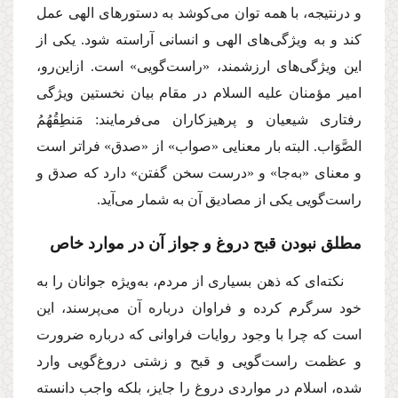
و درنتیجه، با همه توان می‌كوشد به دستورهای الهی عمل
كند و به ویژگی‌های الهی و انسانی آراسته شود. یكی از
این ویژگی‌های ارزشمند، «راست‌گویی» است. ازاین‌رو،
امیر مؤمنان
علیه السلام
در مقام بیان نخستین ویژگی
رفتاری شیعیان و پرهیزكاران می‌فرمایند:
مَنطِقُهُمُ
الصَّوَاب
. البته بار معنایی «صواب» از «صدق» فراتر است
و معنای «به‌جا» و «درست سخن گفتن» دارد كه صدق و
راست‌گویی یكی از مصادیق آن به شمار می‌آید.
مطلق نبودن قبح دروغ و جواز آن در موارد خاص
نكته‌ای كه ذهن بسیاری از مردم، به‌ویژه جوانان را به
خود سرگرم كرده و فراوان درباره آن می‌پرسند، این
است كه چرا با وجود روایات فراوانی كه درباره ضرورت
و عظمت راست‌گویی و قبح و زشتی دروغ‌گویی وارد
شده، اسلام در مواردی دروغ را جایز، بلكه واجب دانسته