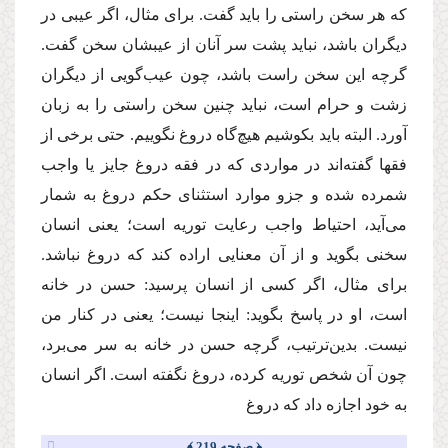
كه هر سخن راستی را باید گفت. برای مثال، اگر عیبی در
دیگران باشد، نباید پشت سر آنان از عیبشان سخن گفت.
گرچه این سخن راست باشد، چون عیب‌گویی از دیگران
زشت و حرام است، نباید چنین سخن راستی را به زبان
آورد. البته باید بكوشیم هیچ‌گاه دروغ نگوییم. حتی برخی از
فقها گفته‌اند در مواردی كه در فقه دروغ جایز یا واجب
شمرده شده و جزو موارد استثنای حكم دروغ به شمار
می‌آید، احتیاط واجب رعایت توریه است؛ یعنی انسان
سخنی بگوید و از آن معنایی اراده كند كه دروغ نباشد.
برای مثال، اگر كسی از انسان پرسید: حسن در خانه
است، او در پاسخ بگوید: اینجا نیست؛ یعنی در كنار من
نیست. بدین‌ترتیب، گرچه حسن در خانه به ‌سر می‌برد،
چون آن شخص توریه كرده، دروغ نگفته است. اگر انسان
به خود اجازه داد كه دروغ
﴿ صفحه 219 ﴾