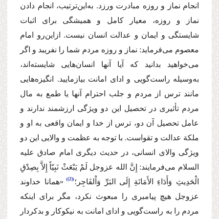
انجام نماز و روزه مبادرت ورزد. به‌این‌ترتیب، انجام دادن
نماز و روزه، معیار كامل و همیشگی برای اثبات
شایستگی و ایمان و عدالت انسان نیست. ازاین‌رو امام
معصوم می‌فرماید: نماز و روزه مردم شما را نفریبد و اگر
می‌خواهید بدانید كه آیا آنها انسان‌هایی شایسته‌اند،
به‌وسیله راست‌گویی و ادای امانت بیازمایید. انگیزه‌هایی
مانند ترس از مردم و جلب احترام آنها یا طمع به مال
مردم تأثیری در تحصیل این دو ویژگی ارزشمند ندارند و
عامل تحصیل آن دو، ترس از خدا و ایمان واقعی به او و
ملكة عدالت و تقواست. با توجه به عظمت و والایی این دو
ویژگی والای انسانی، در حدیث دیگری امام صادق
علیه
السلام
می‌فرمایند:
إِنَّ الله
عزوجل
لَمْ یَبْعَثْ نَبِیّاً إِلاَّ بِصِدْقِ
(2)
الْحَدِیثِ وَ‌أَدَاءِ الأَمَانَةِ إِلَی البَرِّ وَ‌اْلفَاجِر؛
«همانا خداوند
عزوجل
هیچ پیامبری را مبعوث نكرد، مگر برای اینكه
مردم را به راست‌گویی و ادای امانت به نیكوكار و بد‌كردار