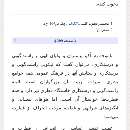
دعوت كند».
1. محمد‌بن‌یعقوب کلینی،
الکافی
، ج2، ص104، ح2.
2. همان، ح1.
﴿ صفحه 209 ﴾
با توجه به تأكید پیامبران و اولیای الهی بر راست‌گویی
و درستكاری، می‌توان گفت كه نیكویی راست‌گویی و
درستكاری و ستایش آنها در فرهنگ عمومی همه جوامع
بشری، میراث تربیت آن بزرگواران است. البته
راست‌گویی و درستكاری خاستگاه فطری نیز دارد و همه
فطرت‌ها خواستار آن است، اما هواهای نفسانی و
انگیزه‌های غیر‌الهی و غفلت، موجب انحراف از فطرت
می‌شود.
غفلت نقشی اساسی در انحراف از فطرت و