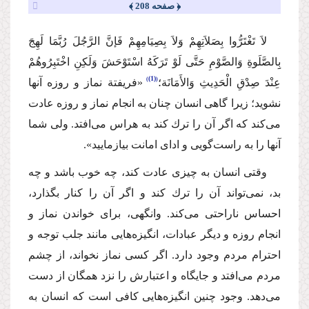
﴿ صفحه 208 ﴾
لاَ تَغْتَرُّوا بِصَلاَتِهِمْ وَ‌لاَ بِصِیَامِهِمْ فَإنَّ الرَّجُلَ رُبَّمَا لَهِجَ
بِِالصَّلَوةِ وَالصَّوْمِ حَتَّی لَوْ تَرَكَهُ اسْتَوْحَشَ وَ‌لَكِنِ اخْتَبِرُوهُمْ
(1)
عِنْدَ صِدْقِ الْحَدِیثِ وَ‌الأَمَانَة؛
«فریفتة نماز و روزه آنها
نشوید؛ زیرا گاهی انسان چنان به انجام نماز و روزه عادت
می‌کند كه اگر آن را ترك كند به هراس می‌‌افتد. ولی شما
آنها را به راست‌گویی و ادای امانت بیازمایید».
وقتی انسان به چیزی عادت كند، چه خوب باشد و چه
بد، نمی‌تواند آن را ترك كند و اگر آن را كنار بگذارد،
احساس ناراحتی می‌كند. وانگهی، برای خواندن نماز و
انجام روزه و دیگر عبادات، انگیزه‌هایی مانند جلب توجه و
احترام مردم وجود دارد. اگر كسی نماز نخواند، از چشم
مردم می‌افتد و جایگاه و اعتبارش را نزد همگان از دست
می‌دهد. وجود چنین انگیزه‌هایی كافی است كه انسان به