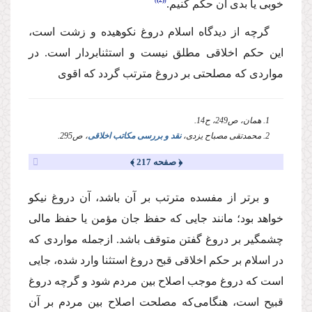
خوبی یا بدی آن حكم كنیم.
گرچه از دیدگاه اسلام دروغ نكوهیده و زشت است،
این حكم اخلاقی مطلق نیست و استثنا‌بردار است. در
مواردی كه مصلحتی بر دروغ مترتب گردد كه اقوی
1. همان، ص249، ح14.
2. محمدتقی مصباح یزدی،
نقد و بررسی مکاتب اخلاقی
، ص295.
﴿ صفحه 217 ﴾
و برتر از مفسده مترتب بر آن باشد، آن دروغ نیكو
خواهد بود؛ مانند جایی كه حفظ جان مؤمن یا حفظ مالی
چشمگیر بر دروغ‌ گفتن متوقف باشد. ازجمله مواردی كه
در اسلام بر حكم اخلاقی قبح دروغ استثنا وارد شده، جایی
است كه دروغ موجب اصلاح بین مردم شود و گرچه دروغ
قبیح است، هنگامی‌كه مصلحت اصلاح بین مردم بر آن