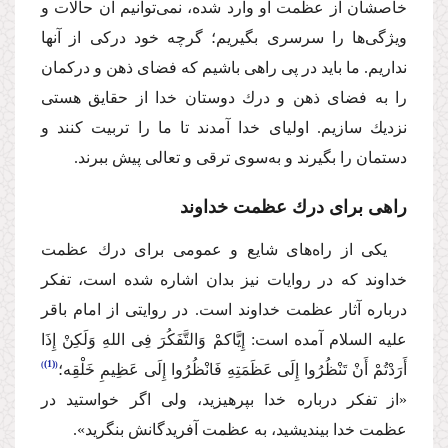
خاصشان از عظمت او وارد شده، نمی‌توانیم آن حالات و
ویژگی‌ها را سرسری بگیریم؛ گرچه خود دركی از آنها
نداریم. ما باید در پی راهی باشیم كه فضای ذهن و دركمان
را به فضای ذهن و درك دوستان خدا از حقایق هستی
نزدیك سازیم. اولیای خدا آمدند تا ما را تربیت كنند و
دستمان را بگیرند و به‌سوی ترقی و تعالی پیش ببرند.
راهی برای درك عظمت خداوند
یكی از راه‌های شایع و عمومی برای درك عظمت
خداوند كه در روایات نیز بدان اشاره شده است، تفكر
درباره آثار عظمت خداوند است. در روایتی از امام باقر
علیه السلام
آمده است
: إِیَّاكمْ وَالتَّفَكُرَ فِی اللهِ وَلَكِنْ إِذَا
(1)
أَرَدْتُمْ أَنْ تَنْظُرُوا إِلَی عَظَمَتِهِ فَانْظُرُوا إِلَی عَظِیمِ خَلْقِه؛
«از تفكر درباره خدا بپرهیزید، ولی اگر خواستید در
عظمت خدا بیندیشید، به عظمت آفریدگانش بنگرید».