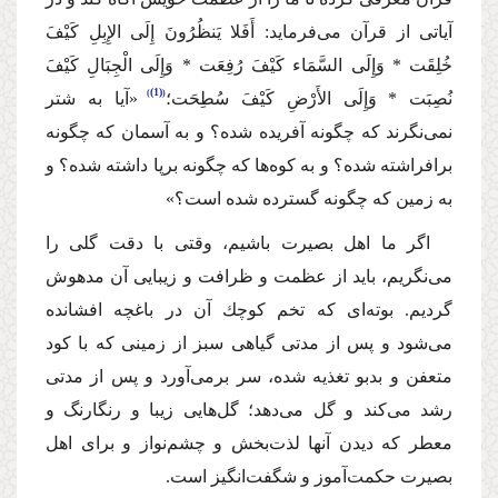
آیاتی از قرآن می‌فرماید:
أَفَلا یَنظُرُونَ إِلَى الإِبِلِ كَیْفَ
خُلِقَت * وَإِلَى السَّمَاء كَیْفَ رُفِعَت * وَإِلَى الْجِبَالِ كَیْفَ
(1)
نُصِبَت * وَإِلَى الأَرْضِ كَیْفَ سُطِحَت؛
«آیا به شتر
نمی‌نگرند كه چگونه آفریده شده؟ و به آسمان كه چگونه
برافراشته شده؟ و به كوه‌ها كه چگونه برپا داشته شده؟ و
به زمین كه چگونه گسترده شده است؟»
اگر ما اهل بصیرت باشیم، وقتی با دقت گلی را
می‌نگریم، باید از عظمت و ظرافت و زیبایی آن مدهوش
گردیم. بوته‌ای كه تخم كوچك آن در باغچه‌ افشانده
می‌شود و پس از مدتی گیاهی سبز از زمینی كه با كود
متعفن و بدبو تغذیه شده، سر برمی‌آورد و پس از مدتی
رشد می‌كند و گل می‌دهد؛ گل‌هایی زیبا و رنگارنگ و
معطر كه دیدن آنها لذت‌بخش و چشم‌نواز و برای اهل
بصیرت حكمت‌آموز و شگفت‌انگیز است.