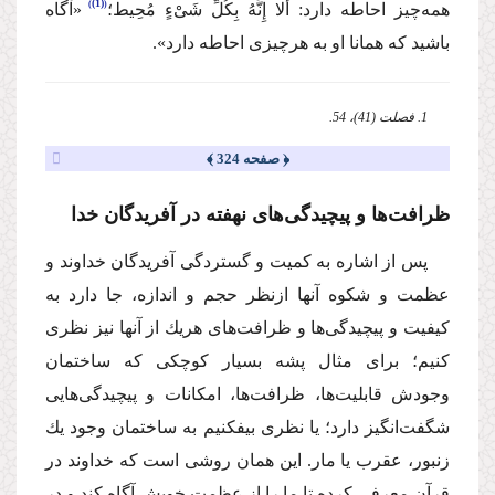
(1)
همه‌چیز احاطه دارد:
أَلا إِنَّهُ بِكُلِّ شَیْءٍ مُحِیط؛
«آگاه
باشید كه همانا او به هرچیزی احاطه دارد».
1. فصلت (41)، 54.
﴿ صفحه 324 ﴾
ظرافت‌ها و پیچیدگی‌های نهفته در آفریدگان خدا
پس از اشاره به كمیت و گستردگی آفریدگان خداوند و
عظمت و شكوه آنها ازنظر حجم و اندازه، جا دارد به
كیفیت و پیچیدگی‌ها و ظرافت‌های هر‌یك از آنها نیز نظری
كنیم؛ برای مثال پشه بسیار كوچكی كه ساختمان
وجودش قابلیت‌ها، ظرافت‌ها، امكانات و پیچیدگی‌هایی
شگفت‌انگیز دارد؛ یا نظری بیفكنیم به ساختمان وجود یك
زنبور، عقرب یا مار. این‌ همان روشی است كه خداوند در
قرآن معرفی كرده تا ما را از عظمت خویش آگاه كند و در