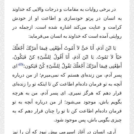
در برخی روایات به مقامات و درجات والایی كه خداوند
به انسان در پرتو خودسازی و اطاعت او از خودش
كرامت و عنایت می‌كند اشاره شده است. ازجمله‌ در
روایتی آمده است كه خداوند به انسان می‌فرماید:
یَا ابْنَ آدَمَ، أَنَا حَیٌّ لاَ أَمُوتُ أَطِِعْنِِی فِیمَا أَمَرْتُكَ أَجْعَلْكَ
حَیّاً لاَ تَمُوتُ. یَا ابْنَ آدَمَ، أَنَا أَقُولُ لِلشَّیْءِ كنْ فَیَكُونُ،
(2)
أَطِعْنِی فِیمَا أَمَرْتُكَ أَجْعَلْكَ تَقُولَُ لِلشَّیْءِ كُنْ فَیَكون؛
ای
پسر آدم، من زنده‌ای هستم كه نمی‌میرم؛ از من درباره
آنچه به تو فرمان داده‌ام اطاعت كن تا اینكه تو را زنده‌ای
قرار دهم كه هرگز نمیری. ای پسر آدم، من به هرچه
بگویم باش، موجود می‌شود؛ از من درباره آنچه به تو
فرمان داده‌ام اطاعت كن تا تو را چنان قرار دهم كه به
چیزی بگویی باش، پس موجود شود.
آری، انسان در آغاز اسپرمی بیش نبود كه آن را نیز