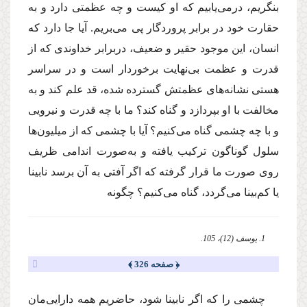
بنگریم، درمی‌یابیم كه او كیست و چه عظمتی دارد و به
حقارت خود در برابر پروردگار پی ‌می‌بریم. آیا جا دارد كه
انسان، این موجود حقیر و ضعیف، دربرابر خداوندی كه از
قدرت و عظمت بی‌نهایت برخوردار است و در سراسر
هستی نشانه‌های عظمتش گسترده شده، قد علم كند و به
مخالفت با او بپردازد و گناه كند؟ ما با چه قدرت و نیرویی
و با چه چشمی گناه می‌كنیم؟ آیا با چشمی كه از میلیون‌ها
سلول گوناگون تركیب یافته و به‌صورت اندامی ظریف
روی صورت ما قرار گرفته كه اگر آفتی به آن برسد نابینا
یا كم‌بینا می‌گردد، گناه می‌كنیم؟ چگونه
1. یوسف (12)، 105.
﴿ صفحه 326 ﴾
چشمی را كه اگر نابینا شود، حاضریم همه دارایی‌مان