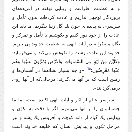
و به عظمت، ظرافت و زیبایی نهفته در آفریده‌های
پروردگار توجهی نداریم و عادت كرده‌ایم بدون تأمل و
سرسری به پدیده‌ای چون یك گل زیبا بنگریم. ما باید این
عادت را از خود دور كنیم و بكوشیم با تأمل و تمركز و
نگاه متفكرانه در آیات الهی به عظمت خداوند پی ببریم.
خداوند این عادت زشت را نكوهش می‌كند و می‌فرماید:
وَكَأَیِّنْ مِنْ آیَةٍ فِی السَّماواتِ وَالأَرْضِ یَمُرُّونَ عَلَیْها وَهُمْ
(1)
عَنْها مُعْرِضُون؛
«و چه بسیار نشانه‌ها در آسمان‌ها و
زمین است كه بر آنها می‌گذرند؛ درحالی‌كه از آنها روی
برمی‌گردانند».
سراسر عالم از آثار و آیات الهی آكنده است، اما ما
چشمانمان را بر آنها می‌بندیم. اگر با دقت به تكوّن و
پیدایش یك گیاه از دانه كوچك یا آفرینش یك پشه و نیز
مراحل تكون و پیدایش انسان كه خلیفه خداوند است