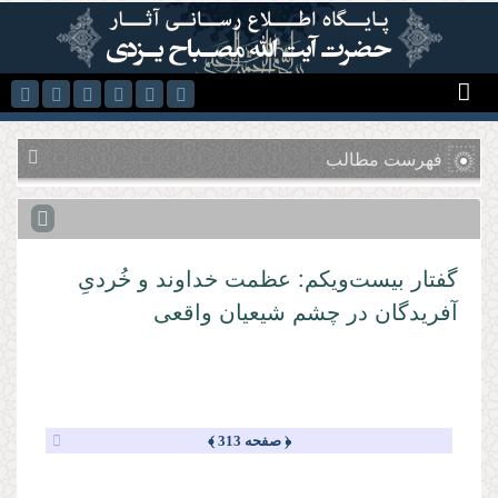
رفتن به محتوای اصلی
فهرست مطالب
گفتار بیست‌ویكم: عظمت خداوند و خُردیِ
آفریدگان در چشم شیعیان واقعی
﴿ صفحه 313 ﴾