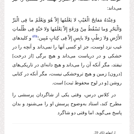
می‌داند:
وَعِنْدَهُ مَفاتِحُ الْغَیْبِ لا یَعْلَمُها إِلاّ هُوَ وَیَعْلَمُ ما فِی الْبَرِّ
وَالْبَحْرِ وَما تَسْقُطُ مِنْ وَرَقَةٍ إِلاّ یَعْلَمُها وَلا حَبَّةٍ فِی ظُلُماتِ
(1)
الأَرْضِ وَلا رَطْبٍ وَلا یابِسٍ إِلاّ فِی كِتابٍ مُبِین؛
و كلیدهای
غیب نزد اوست، جز او كسی آنها را نمی‌داند و آنچه را در
خشكی و در دریاست می‌داند و هیچ برگی [از درخت]
نیفتد، مگر آنكه آن ‌را می‌داند و هیچ دانه‌ای در تاریكی‌های
[درون] زمین و هیچ تروخشكی نیست، مگر آنكه در كتابی
روشن [و در لوح محفوظ ثبت] است.
در كلاس درس، وقتی یكی از شاگردان پرسشی را
مطرح كند، استاد به‌وضوح پرسش او را می‌شنود و بدان
پاسخ می‌گوید. اما وقتی دو شاگرد
1. انعام (6)، 59.