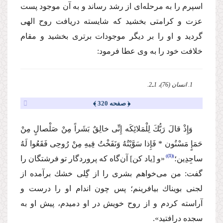
اسپرم را به مرحله‌ای از رشد رساند و به آن موجود پست
عزت و كرامتی بخشید كه شایسته دریافت روح الهی
گردید و او را بر دیگر موجودات برتری بخشید و مقام
خلافت خود را به وی عطا فرمود:
1. انسان (76)، 1ـ2.
﴿ صفحه 320 ﴾
وَإِذْ قالَ رَبُّكَ لِلْمَلائِكَه إِنِّی خالِقٌ بَشَراً مِنْ صَلْصالٍ مِنْ
حَمَإٍ مَسْنُون * فَإِذا سَوَّیْتُهُ وَنَفَخْتُ فِیهِ مِنْ رُوحِی فَقَعُوا لَهُ
(1)
ساجِدِین؛
«و [یاد كن] آن‌گاه كه پروردگار تو فرشتگان را
گفت: من می‌خواهم بشری را از گِلی خشك برآمده از
لجنی بویناك بیافرینم؛ پس چون اندام او را درست و
آراسته كردم و از روح خویش در او دمیدم، پیش او به
سجده درافتید».