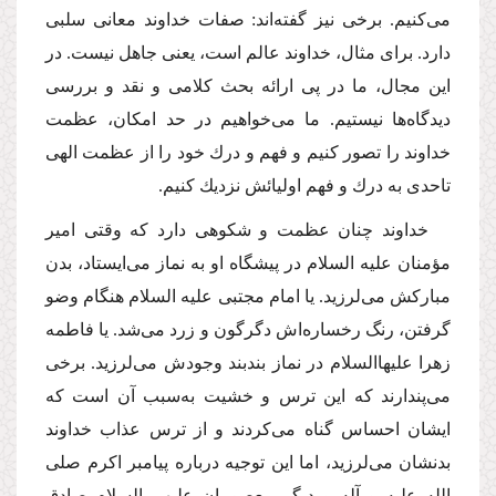
می‌كنیم. برخی نیز گفته‌اند: صفات خداوند معانی سلبی
دارد. برای مثال، خداوند عالم است، یعنی جاهل نیست. در
این مجال، ما در پی ارائه بحث كلامی و نقد و بررسی
دیدگاه‌ها نیستیم. ما می‌خواهیم در حد امكان،‌ عظمت
خداوند را تصور كنیم و فهم و درك خود را از عظمت الهی
تاحدی به درك و فهم اولیائش نزدیك كنیم.
خداوند چنان عظمت و شكوهی دارد كه وقتی امیر
مؤمنان
علیه السلام
در پیشگاه او به نماز می‌ایستاد، بدن
مباركش می‌لرزید. یا امام مجتبی
علیه السلام
هنگام وضو
گرفتن، رنگ رخساره‌اش دگرگون و زرد می‌شد. یا فاطمه
زهرا
علیهاالسلام
در نماز بندبند وجودش می‌لرزید. برخی
می‌پندارند كه این ترس و خشیت به‌سبب آن‌ است ‌كه
ایشان احساس گناه می‌كردند و از ترس عذاب خداوند
بدنشان می‌لرزید، اما این توجیه درباره پیامبر اكرم
صلی
الله علیه و آله
و دیگر معصومان
علیهم السلام
صادق