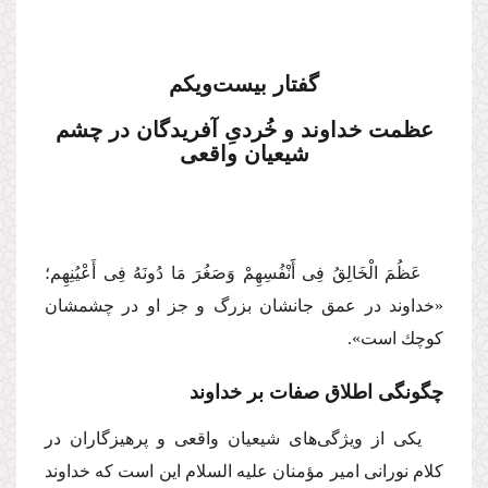
گفتار بیست‌ویكم
عظمت خداوند و خُردیِ آفریدگان در چشم
شیعیان واقعی
عَظُمَ الْخَالِقُ فِی أََنْفُسِهِمْ وَصَغُرَ مَا دُونَهُ فِی أَعْیُنِهِم؛
«خداوند در عمق جانشان بزرگ و جز او در چشمشان
كوچك است».
چگونگی اطلاق صفات بر خداوند
یكی از ویژگی‌های شیعیان واقعی و پرهیزگاران در
كلام نورانی امیر مؤمنان
علیه السلام
این ‌است ‌كه خداوند