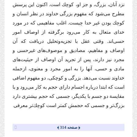
نزد آنان، بزرگ، و جز او، كوچك است. اكنون این پرسش
مطرح می‌شود كه مفهوم بزرگی خداوند در نظر انسان و
كوچك‌ بودن غیر‌ خدا چیست. اغلب مفاهیمی که در مورد
خدای متعال به کار می‌رود برگرفته از اوصاف امور
حسی‌اند. وقتی عقل با تجزیه‌وتحلیل دریافت كه آن
اوصاف و مفاهیم، مصادیق و موصو‌ف‌های غیر‌حسی و
مجرد نیز دارند، پس از تجرید آن اوصاف از حیثیت‌های
مادی و حسی، آنها را به امور مجرد و معنوی، ازجمله
خداوند نسبت می‌دهد. بزرگی و كوچكی، دو مفهوم اضافی
است كه ابتدا درباره اجسام دارای حجم به‌ كار می‌رود و با
مقایسة دو جسم با یكدیگر، جسمی كه حجم بیشتری دارد
بزرگ‌تر و جسمی كه حجمش كمتر است كوچك‌تر معرفی
﴿ صفحه 314 ﴾