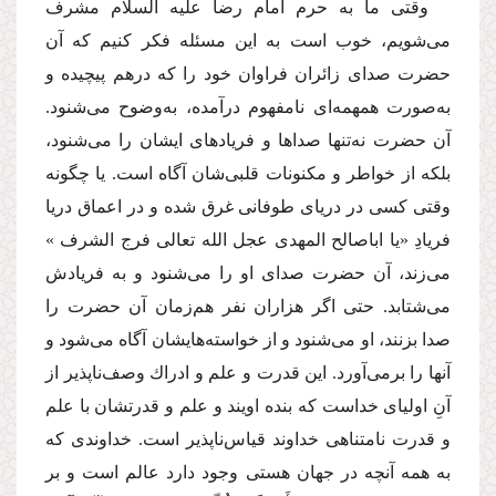
وقتی ما به حرم امام رضا
علیه السلام
مشرف
می‌شویم، خوب است به این مسئله فكر كنیم كه آن
حضرت صدای زائران فراوان خود را كه درهم پیچیده و
به‌صورت همهمه‌ای نامفهوم درآمده‌، به‌وضوح می‌شنود.
آن حضرت نه‌تنها صداها و فریادهای ایشان را می‌شنود،
بلكه از خواطر و مكنونات قلبی‌شان آگاه است. یا چگونه
وقتی كسی در دریای طوفانی غرق شده و در اعماق دریا
فریادِ «یا اباصالح المهدی
عجل الله تعالی فرج الشرف
»
می‌زند، آن حضرت صدای او را می‌شنود و به فریادش
می‌شتابد. حتی اگر هزاران نفر هم‌زمان آن حضرت را
صدا بزنند، او می‌شنود و از خواسته‌هایشان آگاه می‌شود و
آنها را برمی‌آورد. این قدرت و علم و ادراك وصف‌ناپذیر از
آنِ اولیای خداست كه بنده اویند و علم و قدرتشان با علم
و قدرت نامتناهی خداوند قیاس‌ناپذیر است. خداوندی كه
به همه آنچه در جهان هستی وجود دارد عالم است و بر