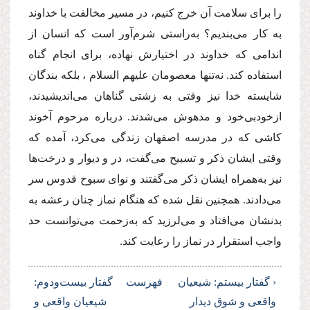
را برای سلامت آن خرج كنیم، در مسیر مخالفت با خداوند
به كار می‌بندیم؟ به‌راستی شرم‌آور است كه انسان از
اندامی كه خداوند در اختیارش نهاده، برای انجام گناه
استفاده كند. نه‌تنها معصومان
علیهم السلام
، بلكه بندگان
شایسته خدا نیز وقتی به زشتی گناهان می‌اندیشیدند،
ازخودبی‌خود و مدهوش می‌شدند. درباره مرحوم آخوند
كاشی كه در مدرسه اصفهان زندگی می‌كرد، آمده كه
وقتی ایشان ذكر و تسبیح می‌گفت، در و دیوار و درخت‌ها
نیز به‌همراه ایشان ذكر می‌گفتند و نوای سبوح قدوس سر
می‌دادند. همچنین نقل شده كه هنگام نماز چنان رعشه به
بدنشان می‌افتاد و می‌لرزید كه به‌زحمت می‌توانست حد
واجب استقرار در نماز را رعایت كند.
‹ گفتار بیستم: شیعیان
فهرست
گفتار بیست‌ودوم:
واقعی و شوق دیدار
شیعیان واقعی و