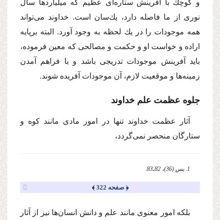
و كوچك با آفرینش ستاره‌ای عظیم كه میلیاردها سال
نوری از ما فاصله دارد، یك‌سان است. خداوند می‌تواند
همه موجودات را در یك لحظه به وجود آورد. البته برپایه
اراده و خواست او و حكمت و مصالحی كه معین فرموده،
باید آفرینش موجودات تدریجی باشد و با فراهم آمدن
زمینه‌ها و موقعیت لازم، آن موجودات آفریده شوند.
جلوه عظمت علم خداوند
آثار عظمت خداوند تنها در امور مادی مانند كوه و
ستارگان منحصر نمی‌گردد،
1. یس (36)، 82ـ83.
﴿ صفحه 322 ﴾
بلكه امور معنوی مانند علم و دانش انسان‌ها نیز از آثار