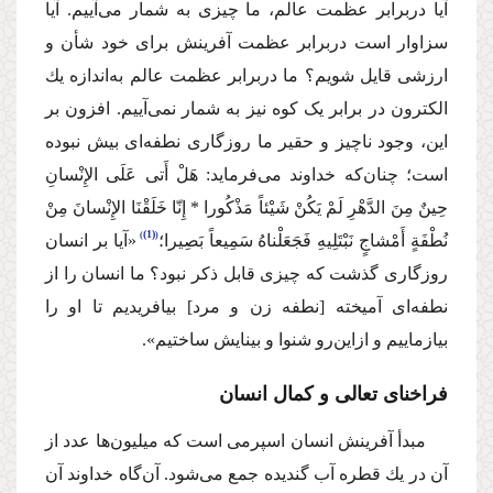
آیا دربرابر عظمت عالم، ما چیزی به ‌شمار می‌آییم. آیا
سزاوار است دربرابر عظمت آفرینش برای خود شأن و
ارزشی قایل شویم؟ ما دربرابر عظمت عالم به‌اندازه یك
الكترون در برابر یک کوه نیز به‌ شمار نمی‌آییم. افزون بر
این، وجود ناچیز و حقیر ما روزگاری نطفه‌ای بیش نبوده
است؛ چنان‌كه خداوند می‌فرماید:
هَلْ أَتی عَلَی الإِنْسانِ
حِینٌ مِنَ الدَّهْرِ لَمْ یَكُنْ شَیْئاً مَذْكُورا * إِنّا خَلَقْنَا الإِنْسانَ مِنْ
(1)
نُطْفَةٍ أَمْشاجٍ نَبْتَلِیهِ فَجَعَلْناهُ سَمِیعاً بَصِیرا؛
«آیا بر انسان
روزگاری گذشت كه چیزی قابل ذكر نبود؟ ما انسان را از
نطفه‌ای آمیخته [نطفه زن و مرد] بیافریدیم تا او را
بیازماییم و ازاین‌رو شنوا و بینایش ساختیم».
فراخنای تعالی و كمال انسان
مبدأ آفرینش انسان اسپرمی است كه میلیون‌ها عدد از
آن در یك قطره آب گندیده جمع می‌شود. آن‌گاه خداوند آن