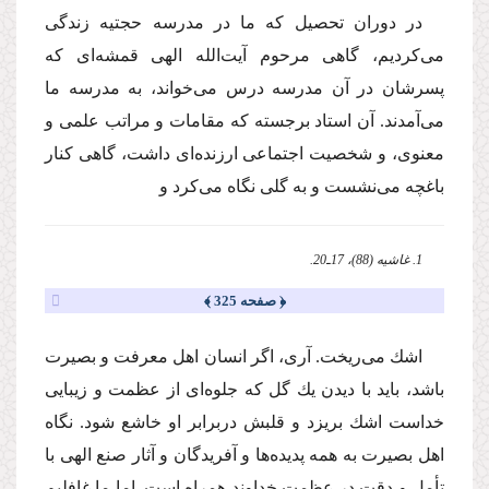
در دوران تحصیل كه ما در مدرسه حجتیه زندگی
می‌كردیم، گاهی مرحوم آیت‌الله الهی قمشه‌ای كه
پسرشان در آن مدرسه درس می‌خواند، به مدرسه ما
می‌آمدند. آن استاد برجسته كه مقامات و مراتب علمی و
معنوی، و شخصیت اجتماعی ارزنده‌ای داشت، گاهی کنار
باغچه می‌نشست و به گلی نگاه می‌كرد و
1. غاشیه (88)، 17ـ20.
﴿ صفحه 325 ﴾
اشك می‌ریخت. آری، اگر انسان اهل معرفت و بصیرت
باشد، باید با دیدن یك گل كه جلوه‌ای از عظمت و زیبایی
خداست اشك بریزد و قلبش دربرابر او خاشع شود. نگاه
اهل بصیرت به همه پدیده‌ها و آفریدگان و آثار صنع الهی با
تأمل و دقت در عظمت خداوند همراه است. اما ما غافلیم