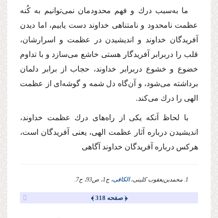
ما به‌سبب درك و فهم محدودمان نمی‌توانیم به كُنه
عظمت نامحدود و نامتناهی خداوند دست‌ یابیم، اما دیدن
آفریدگان خداوند و اندیشیدن در عظمت و اسرارشان،
قلب را دربرابر آفریدگار هستی خاشع می‌سازد و با تداوم
خضوع و خشوع دربرابر خداوند، حجاب از برابر دلمان
برداشته می‌شود، و آن‌گاه دل شمه و گوشه‌ای از عظمت
الهی را درك می‌كند.
با لحاظ آنكه یكی از راه‌های درك عظمت خداوند،
اندیشیدن درباره آثار عظمت الهی، یعنی آفریدگان است،
هركس درباره آفریدگان خداوند آگاهی
1. محمد‌بن‌یعقوب کلینی،
الکافی،
ج1، ص93، ح7.
﴿ صفحه 318 ﴾