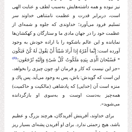
نیز نبوده و همه داشته‌هایش به‌سبب لطف و عنایت الهی
است، دربرابر قدرت و عظمت نامتناهی خداوند سر
تسلیم فرود می‌آورد؛ خداوندی كه جلوه و شمه‌ای از
عظمت خود را در جهان مادی ما و ستارگان و كهكشان‌ها
نمایانده و این عالم با‌شكوه را با اراده خودش به وجود
آورده است:
إِنَّما أَمْرُهُ إِذا أَرادَ شَیْئاً أَنْ یَقُولَ لَهُ كُنْ فَیَكُون
(1)
* فَسُبْحانَ الَّذِی بِیَدِهِ مَلَكُوتُ كُلِّ شَیْءٍ وَإِلَیْهِ تُرْجَعُون؛
«جز این نیست كه كار و فرمان او، چون چیزی را بخواهد،
این است كه گویدش: باش، پس به وجود می‌آید. پس پاك و
منزه است آن [خدایی] كه پادشاهی (مالكیت و حاكمیت)
همه‌چیز به‌دست اوست و به‌سوی او بازگردانده
می‌شوید».
برای خداوند، آفرینش آفریدگان، هرچند بزرگ و عظیم
باشد، هیچ زحمتی ندارد. برای او آفریدن پشه‌ای بسیار ریز