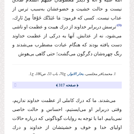
نیست و حالت خشیت و خضوعشان به‌سبب ترس از
عذاب نیست. كسی كه فرمود:
مَا عَبَدْتُك خَوْفاً مِِنْ نَارِك،
(1)
ترسش دربرابر خداوند از درك هیبت و عظمت او ناشی
می‌شود
، نه از عذابش. آنها به دركی از عظمت خداوند
دست‌ یافته بودند كه هنگام عبادت مضطرب می‌شدند و
رنگ چهر‌ه‌شان دگرگون می‌گشت؛ حتی گاهی بی‌هوش
1. محمدباقر مجلسی،
بحار الانوار
، ج70، باب ‌53، ص186، ح1.
﴿ صفحه 317 ﴾
می‌شدند. ما كه درك كاملی از عظمت خداوند نداریم،
وقتی دربرابر او می‌ایستیم، احساس و حالت خاصی
نمی‌یابیم. اما با توجه به روایات گوناگونی كه درباره حالات
اولیای خدا و خوف و خشیتشان از خداوند و درك