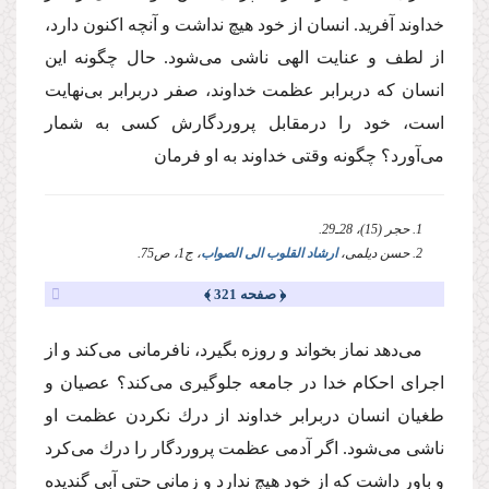
خداوند آفرید. انسان از خود هیچ‌ نداشت و آنچه اكنون دارد،
از لطف و عنایت الهی ناشی می‌شود. حال چگونه این
انسان كه دربرابر عظمت خداوند، صفر دربرابر بی‌نهایت
است، خود را درمقابل پروردگارش كسی به شمار
می‌آورد؟ چگونه وقتی خداوند به او فرمان
1. حجر (15)، 28ـ29.
2. حسن دیلمی،
ارشاد القلوب الی الصواب
، ج1، ص75.
﴿ صفحه 321 ﴾
می‌دهد نماز بخواند و روزه‌ بگیرد، نافرمانی می‌كند و از
اجرای احكام خدا در جامعه جلوگیری می‌كند؟ عصیان و
طغیان انسان دربرابر خداوند از درك نكردن عظمت او
ناشی می‌شود. اگر آدمی عظمت پروردگار را درك می‌كرد
و باور داشت كه از خود هیچ ندارد و زمانی حتی آبی گندیده