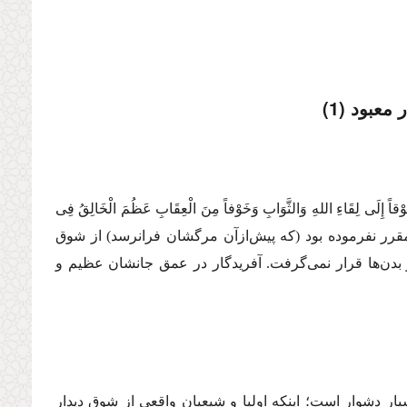
عبود (1)
َوْقاً إِلَی لِقَاءِ اللهِ وَالثَّوَابِ وَخَوْفاً مِنَ الْعِقَابِ عَظُمَ الْخَالِقُ فِی
 مقرر نفرموده بود (كه پیش‌ازآن مرگشان فرانرسد) از شوق
ر بدن‌ها قرار نمی‌گرفت. آفریدگار در عمق جانشان عظیم و
سیار دشوار است؛ اینكه اولیا و شیعیان واقعی از شوق دیدار