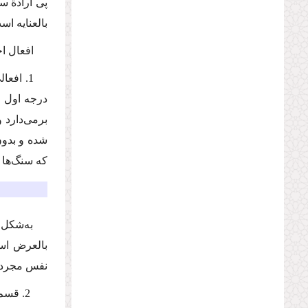
پی ارادة‌ س
بالعنایه اس
افعال ا
1. افع
درجه اول ع
برمی‌دارد 
شده و بدو
كه سنگ‌ها 
به‌شكل 
بالعرض اس
نفس مجرد و
2. قس