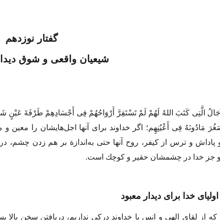
گفتار نوزدهم
شیعیان واقعی و شوق دیدار م
لآجَالُ الَّتِی كَتَبَ اللهُ لَهُمْ لَمْ تَسْتَقِرَّ أَرْوَاحُهُمْ فِی أَجْسَادِهِمْ طَرْفَةَ عَیْنٍ ش
َغُرَ مَادُونَهُ فِی أَعْیُنِِهِِم؛
اگر خداوند برای آنها اجل‌هایشان را معین و
و پاداش و ترس از كیفر، روح آنها حتی به‌اندازة بر هم‌ زدن چشم، د
 و جز خدا در چشمشان حقیر و كوچك است.
ولیای خدا برای دیدار معبود
 كه از لقای الهی و انس با خداوند دركی نداریم، دریافتن سخن بالا ب