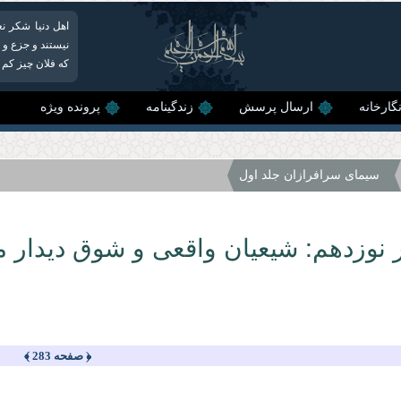
اهل دنیا شكر نع
نیستند و جزع و 
كه فلان چیز كم 
گارخانه
ارسال پرسش
زندگینامه
پرونده ویژه
سیمای سرافرازان جلد اول
 نوزدهم: شیعیان واقعی و شوق دیدار معب
﴿ صفحه 283 ﴾