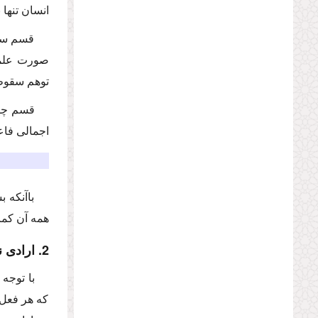
انسان تنها 
قسم سوم،
صورت علمی 
توهم سقوط،
قسم چها
اجمالی فا
باآنكه 
همه آن كما
2. ارادی ‌نبودن اراده و قصد
با توجه 
كه هر فعل ا