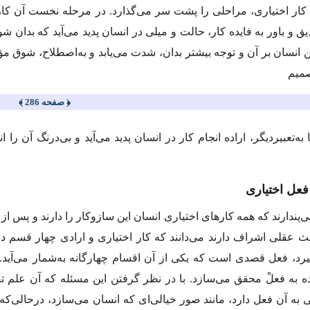
 كار اختیاری، مراحلی را پشت سر می‌گذارد. در مرحله نخست آن كار 
ق و باور به فایده كار، حالت و میلی در انسان پدید می‌آید كه بدان 
ن انسان بر آن و توجه بیشتر بدان، شدت می‌یابد و به‌اصطلاح، شوق م
صمیم
﴿ صفحه 286 ﴾
ا به‌تعبیردیگر، اراده انجام كار در انسان پدید می‌آید و بی‌درنگ آن ر
‌پندارند كه همه كارهای اختیاری انسان این سازوكار را دارند و پس از
ث عقلی اشراف دارند می‌دانند كه كار اختیاری و ارادی چهار قسم د
یرد، فعل قصدی است که یكی از آن اقسام چهارگانه به‌شمار می‌آید
ده‌ به فعلْ محقق می‌سازد. با در نظر گرفتن این مسئله كه آن عل
ی به آن فعل دارد، مانند صور خیالی‌ای كه انسان می‌سازد، درحالی‌كه