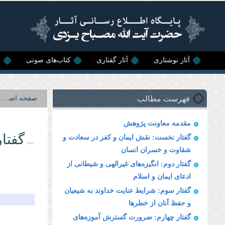
رفتن به محتوای اصلی
آثار نوشتاری
آثار گفتاری
کتاب‌های صوتی
ن
فهرست مطالب
صفحه اصلی
مقدمه معاونت پژوهش
گفتار
گفتار نخست: نقش ایمان و كفر در سعادت و
شقاوت و خسران انسان
گفتار دوم: انگیزه‌های غیر‌الهی و شیطانی از
ادعای ایمان و اسلام
گفتار سوم: شرایط عنایت خداوند به شیعیان
و حفظ آنان از خطرها
گفتار چهارم: ضرورت گسترش آموزه‌های