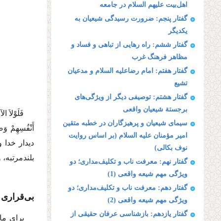
اهل‌بیت علیهم السلام در جامعه
گفتار پنجم: ضرورت رسیدگی شیعیان به
یكدیگر
گفتار ششم: راه رهایی از تباهی و فساد و
مظاهر فرهنگ غرب
گفتار هفتم: امام رضاعلیه السلام و مدعیان
تشیع
گفتار هشتم: توصیفی دیگر از ویژگی‌های
برجستة‌ شیعیان واقعی
فَلَوْلاَ ا
سیمای شیعیان و پرهیزگاران در خطبه متقین
أَنْفُسِهِمْ وَص
امیر مؤمنان علیه السلام (بر اساس روایت
دیدار خدا 
نوف بكالی)
بلندمرتبه،
گفتار نهم: معرفت ناب و تكلیف‌مداری؛ دو
ویژگی مهم شیعه واقعی (1)
گفتار دهم: معرفت ناب و تكلیف‌مداری؛ دو
بی‌قراری ا
ویژگی مهم شیعه واقعی (2)
گفتار یازدهم: بازشناسی عرفان حقیقی از
برای ما