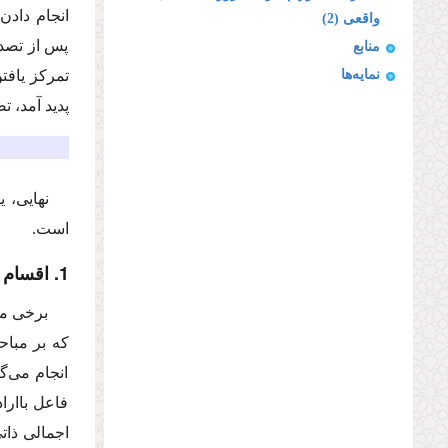
انجام دادن
واقعی (2)
پس از تصدی
منابع
نمایه‌ها
تمركز یافت
پدید آمد، ت
نهایی، ی
است.
1. اقسام فعل اختیاری
برخی می
كه بر مباح
انجام می‌گ
فاعل باارا
اجمالی ذات