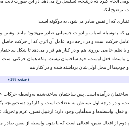
ومی انجام گیرد كه درنتیجه، تسلسل رخ می‌دهد. در این‌ صورت ثابت می‌
ت. توضیح آنكه:
ختیاری كه از نفس صادر می‌شود، به دوگونه است:
الی كه به‌وسیله اسباب و ادوات جسمانی صادر می‌شود؛ مانند نوشتن و
امل حركت است و در درجه دوم عامل آن اثری كه از حركت حاصل می‌شو
و با نظم خاصی برروی هم و در كنار هم قرار می‌دهد تا شكل ساختمان 
ن واسطه فعل اوست، خود ساختمان نیست، بلكه همان حركتی است‌ ك
و چوب‌ها از محل اولی‌شان برداشته شده و در كنار هم
﴿ صفحه 288 ﴾
ساختمان درآمده است. پس ساختمان ساخته‌شده به‌واسطه حركات ع
ت، و در درجه اول نسبتش به عضلات است و كاركرد دست‌وپنجه بنّا
 فعل، واسطه‌ها و مبدأهایی وجود دارد؛ ازقبیل تصور، عزم و تحریك 
م دوم از افعال نفس، افعالی است ‌كه یا بدون واسطه از نفس صادر م