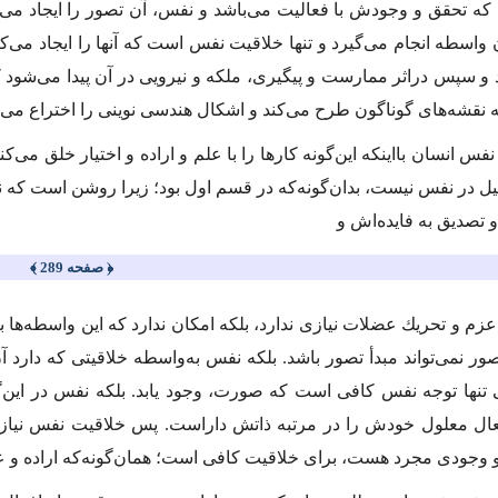
كه تحقق و وجودش با فعالیت می‌باشد و نفس، آن تصور را ایجاد می
واسطه انجام می‌گیرد و تنها خلاقیت نفس است‌ كه آنها را ایجاد می‌ك
د و سپس دراثر ممارست و پیگیری، ملكه و نیرویی در آن پیدا می‌شود ك
نقشه‌های گوناگون طرح می‌كند و اشكال هندسی نوینی را اختراع می
 نفس انسان بااینكه این‌گونه كارها را با علم و اراده و اختیار خلق می‌
ل در نفس نیست، بدان‌گونه‌كه در قسم اول بود؛ زیرا روشن است كه نف
تصدیق به فایده‌اش و
﴿ صفحه 289 ﴾
زم و تحریك عضلات نیازی ندارد، بلكه امكان ندارد كه این واسطه‌ها بی
ور نمی‌تواند مبدأ تصور باشد. بلكه نفس به‌واسطه خلاقیتی كه دارد آ
تنها توجه نفس كافی است ‌كه صورت، وجود یابد. بلكه نفس در ‌این
ل معلول خودش را در مرتبه ذاتش داراست. پس خلاقیت نفس نیازی به
 و وجودی مجرد هست، برای خلاقیت كافی است؛ همان‌گونه‌كه اراده و عزم