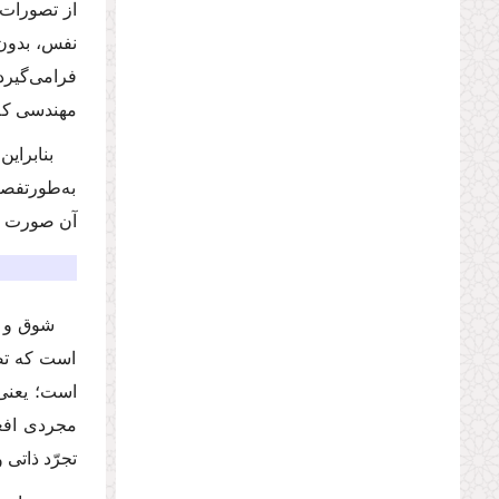
از تصورات 
نفس، بدون 
فرا‌می‌گیر
مهندسی كه 
بنابراین
به‌طورتفصی
آن صورت و 
شوق و ع
است‌ كه تص
است؛ یعنی 
مجردی افعا
تجرّد ذاتی