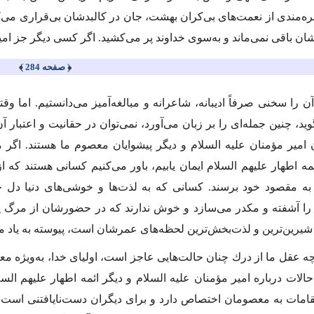
ره‌مندی از نعمت‌های بی‌كران بهشت، جان در كالبدشان بی‌قراری می‌كند 
شان باقی نمی‌ماند و به‌سوی خداوند پر می‌كشید. اگر كسی دیگر جز ام
﴿ صفحه 284 ﴾
 آن را سخنی صرفاً ادیبانه، شاعرانه و مبالغه‌آمیز می‌دانستیم. اما
د، چنین جمله‌ای را بر زبان می‌آورد، نمی‌توان در حقانیت و اعتبار آ
 امیر مؤمنان
علیه السلام
و دیگر پیشوایان معصوم ما هستند. اگر م
ئمه اطهار
علیهم السلام
ایمان یابیم، باور می‌كنیم كسانی هستند كه ا
به مقصود خود برسند. كسانی كه به لذت‌ها و خوشی‌های دنیا دل ‌
 آشفته و مكدر می‌سازد و خوش ندارند كه در حضورشان از مرگ یادی 
شیرین‌ترین و لذت‌بخش‌ترین لحظه‌های عمرشان است، پیوسته به یاد مرگ 
عقل ما از درك چنان حالت‌هایی عاجز است، اولیای خدا، به‌ویژه معصومان
الات درباره امیر مؤمنان
علیه السلام
و دیگر ائمه اطهار
علیهم السل
امات به معصومان اختصاص دارد و برای دیگران دست‌نایافتنی است؛ 