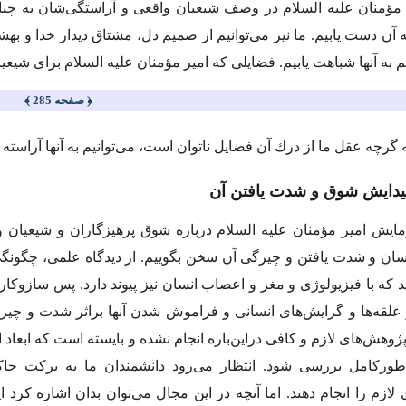
مؤمنان
علیه السلام
در وصف شیعیان واقعی و آراستگی‌شان به چنان
به آن دست یابیم. ما نیز می‌توانیم از صمیم دل، مشتاق دیدار خدا و ب
یم به آنها شباهت یابیم. فضایلی كه امیر مؤمنان
علیه السلام
برای شیعیا
﴿ صفحه 285 ﴾
گرچه عقل ما از درك آن فضایل ناتوان است، می‌توانیم به آنها آراسته 
یدایش شوق و شدت‌ یافتن آن
مایش امیر مؤمنان
علیه السلام
درباره شوق پرهیزگاران و شیعیان وا
ان و شدت ‌یافتن و چیرگی آن سخن بگوییم. از دیدگاه علمی، چگونگ
ید كه با فیزیولوژی و مغز و اعصاب انسان نیز پیوند دارد. پس سازو
 علقه‌ها و گرایش‌های انسانی و فراموش‌ شدن آنها براثر شدت و چ
پژوهش‌های لازم و كافی در‌این‌‌باره انجام نشده و بایسته است كه ابعا
طوركامل بررسی شود. انتظار می‌رود دانشمندان ما به برکت حاكمی
ازم را انجام دهند. اما آنچه در این‌ مجال می‌توان بدان اشاره كرد ا