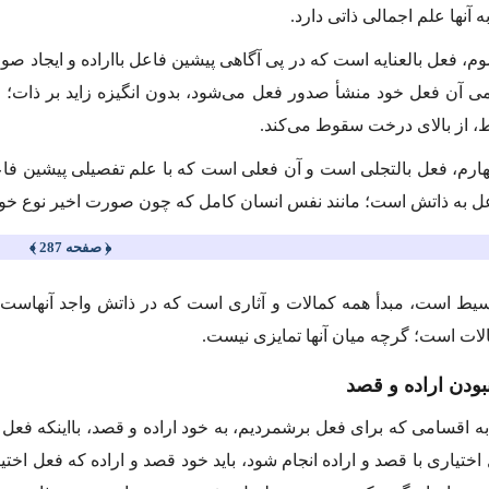
به آنها علم اجمالی ذاتی دارد.
 فعل بالعنایه است كه در پی آگاهی پیشین فاعل بااراده‌ و ایجاد صورت
آن فعل خود منشأ صدور فعل می‌شود، بدون انگیزه زاید بر ذات؛ مان
 از بالای درخت سقوط می‌كند.
رم، فعل بالتجلی است و آن فعلی است‌ كه با علم تفصیلی پیشین فاعل 
عل به ذاتش است؛ مانند نفس انسان کامل كه چون صورت اخیر نوع خ
﴿ صفحه 287 ﴾
بسیط است، مبدأ همه كمالات و آثاری است كه در ذاتش واجد آنهاس
لات است؛ گرچه میان آنها تمایزی نیست.
به اقسامی كه برای فعل برشمردیم، به خود اراده و قصد، بااینكه فعل ا
ختیاری با قصد و اراده انجام شود، باید خود قصد و اراده كه فعل اختیا