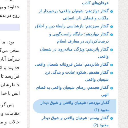
عرفان‌های كاذب
خداوند و به
گفتار دوازدهم: شیعیان واقعی؛ برخوردار از
روح در بدن
ملكات و فضایل ناب انسانی
گفتار سیزدهم: بازشناسی رابطة دین و اخلاق
گفتار چهاردهم: جایگاه راست‌گویی و
درست‌كرداری در معارف اسلام
بود، ما
گفتار پانزدهم: ویژگی میانه‌روی در شیعیان
سخن می‌گوی
واقعی
سرآمد آنان
گفتار شانزدهم: منش فروتنانه شیعیان واقعی
خداوند و ا
گفتار هفدهم: شكوه عبادت و بندگی نزد
فرارسد تا 
شیعیان واقعی
خاطرشان را
گفتار هجدهم: رضای شیعیان واقعی به قضای
انس با خدا 
الهی
گفتار نوزدهم: شیعیان واقعی و شوق دیدار
پس گرچه 
معبود (1)
مقامات و ح
گفتار بیستم: شیعیان واقعی و شوق دیدار
حالات و مق
معبود (2)