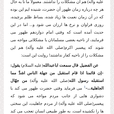
علیه وآله) هم آن مشكلات را نداشتند. معمولاً ما تا به حال
هر چه درباره زمان ظهور آن حضرت، شنیده ایم این بوده
كه در آن زمان نعمت ها زیاد شده، بساط ظلم برچیده،
روزى فراوان و نرخ ها ارزان مى شود و... اما در این
حدیث آمده است كه وقتى امام دوازدهم ظهور مى
فرمایند، از ناحیه بعضى مسلمانان با مشكلاتى مواجه مى
شوند كه پیغمبر اكرم(صلى الله علیه وآله) هم این
مشكلات را از ناحیه كفار نداشتند! روایت این است:
عن الفضیل قال سمعت اباعبدالله
(علیه السلام)
یقول:
«
اِن قائمنا اذا قام استقبل من جهلة الناس اشدَّ مما
استقبله رسول الله
(صلى الله علیه وآله)
من جهّال
1
الجاهلیة...
»
مى فرماید وقتى حضرت ظهور مى كند با
دشوارى هایى از جانب مردم مواجه مى شود كه
پیغمبر(صلى الله علیه وآله) از مردم جاهلیت، این سختى
ها را نكشیده است. به طور طبیعى انسان تعجب مى كند