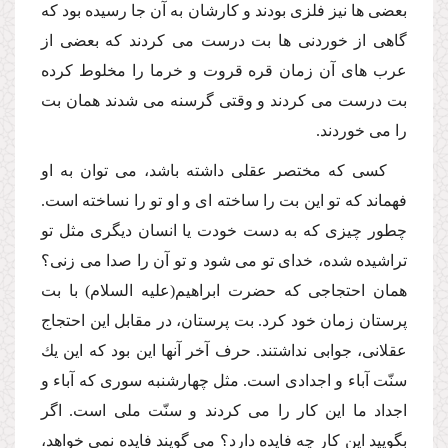
بعضى ها نیز فلزى بودند و كارشان به آن جا رسیده بود كه
گاهى از خوردنى ها بت درست مى كردند كه بعضى از
عرب هاى آن زمان قره قروت و خرما را مخلوط كرده
بت درست مى كردند و وقتى گرسنه مى شدند همان بت
را مى خوردند.
كسى كه مختصر عقلى داشته باشد، مى توان به او
فهماند كه تو این بت را ساخته اى و او تو را نساخته است.
چطور چیزى كه به دست خودت یا انسان دیگرى مثل تو
تراشیده شده، خداى تو مى شود و تو آن را صدا مى زنى؟
همان احتجاجى كه حضرت ابراهیم(علیه السلام) با بت
پرستان زمان خود كرد. بت پرستان، در مقابل این احتجاج
عقلانى، جوابى نداشتند. حرف آخر آنها این بود كه این یك
سنّت آباء و اجدادى است. مثل چهارشنبه سورى كه آباء و
اجداد ما این كار را مى كردند و سنّت ملى است. اگر
بگویید این كار چه فایده دارد؟ مى گویند فایده نمى خواهد،