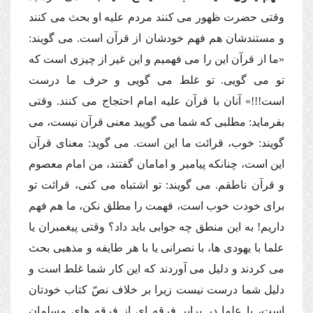
وقتى حضرت ظهور مى كنند مردم علیه او بحث مى كنند
و مستندشان هم فهم خودشان از قرآن است. مى گویند:
«ما از قرآن این را مى فهمیم و این غیر از چیزى است كه
تو مى گویى. تو غلط مى گویى و حرف ما درست
است!!!» آنان با قرآن علیه امام احتجاج مى كنند. وقتى
بفرماید: مطلبى كه شما مى گویید معنى قرآن نیست، مى
گویند: خوب، قرائت ما این است. مى گوید: معناى قرآن
این است، چنانكه پیامبر و امامان گفتند، من امام معصوم
و قرآن ناطقم. مى گویند: تو اشتباه مى كنى، قرائت تو
براى خودت خوب است، فهمت را مطلق نكن، ما هم فهم
داریم! به این منطق چه جوابى باید داد؟ وقتى پیغمبران یا
علما با یهودى ها، با نصرانى یا با هر طایفه و مذهبى بحث
مى كردند و دلیل مى آوردند كه این كار شما غلط است و
دلیل شما درست نیست زیرا بر خلاف نصّ كتاب خودتان
است، یا علما در برابر فرقه اى از فرقه هاى مسلمان