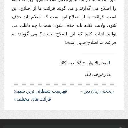
را اصلاح مى گذارند و مى گویند قرائت ما از اصلاح، این
است. قرائت ما از اصلاح این است كه اسلام باید حذف
شود، ولایت فقیه باید حذف شود! شما با چه دلیلى مى
توانید اثبات كنید كه این اصلاح نیست؟ مى گویند: به
قرائت ما اصلاح همین است!
1
. بحارالانوار، ج 52، ص 362.
2
. زخرف، 23.
‹ بحث «زبان دین»
فهرست
شیطانى ترین شبهه:
قرائت هاى مختلف ›