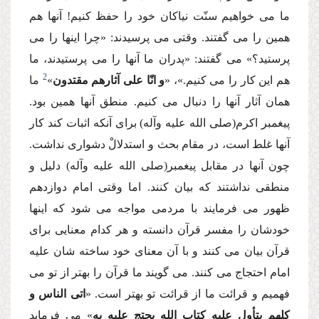
ما مى خواهیم سنّت نیاكان خود را حفظ كنیم! آنها هم
همین را مى گفتند. وقتى مى پرسیدند: «چرا اینها را مى
پرستید؟» مى گفتند: «پدران ما آنها را مى پرستیدند، ما
2
هم این كار را مى كنیم.»، «
و انّا على آثارهم مقتدون
»
ما
همان آثار آنها را دنبال مى كنیم. منطق آنها همین بود.
پیغمبر اكرم(صلى الله علیه وآله) براى آنكه اثبات كند كار
آنها غلط است، در مقام بحث و استدلالْ دشوارى نداشت.
چون آنها در مقابل پیغمبر(صلى الله علیه وآله) دلیل و
منطقى نداشتند كه بیان كنند. اما وقتى امام دوازدهم
ظهور مى فرمایند با مردمى مواجه مى شود كه اینها
خودشان را مفسر قرآن دانسته و هر كدام معنایى براى
قرآن بیان مى كنند و با آن معناى خود ساخته شان علیه
امام احتجاج مى كنند. مى گویند ما قرآن را بهتر از تو مى
فهمیم و قرائت ما از قرائت تو بهتر است. «
اتى الناس و
كلهم یتأول علیه كتاب الله یحتج علیه به
» مى فرماید