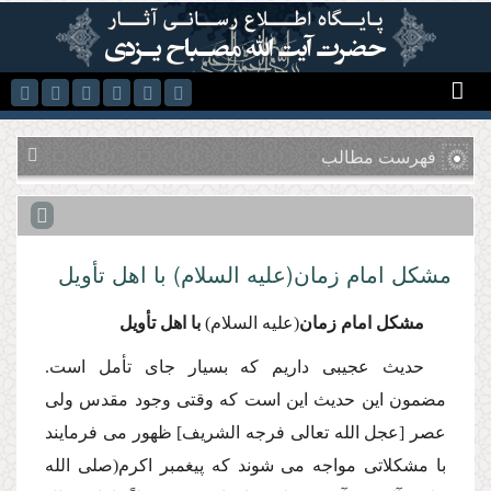
رفتن به محتوای اصلی
فهرست مطالب
مشكل امام زمان(علیه السلام) با اهل تأویل
مشكل امام زمان
(علیه السلام)
با اهل تأویل
حدیث عجیبى داریم كه بسیار جاى تأمل است.
مضمون این حدیث این است كه وقتى وجود مقدس ولى
عصر [عجل الله تعالى فرجه الشریف] ظهور مى فرمایند
با مشكلاتى مواجه مى شوند كه پیغمبر اكرم(صلى الله