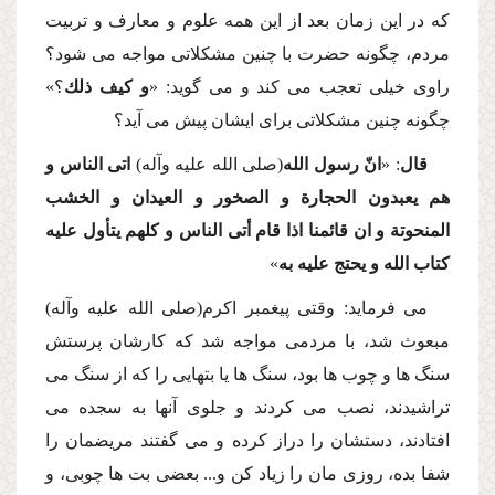
كه در این زمان بعد از این همه علوم و معارف و تربیت
مردم، چگونه حضرت با چنین مشكلاتى مواجه مى شود؟
راوى خیلى تعجب مى كند و مى گوید: «
و كیف ذلك
؟»
چگونه چنین مشكلاتى براى ایشان پیش مى آید؟
قال
: «
انّ رسول الله
(صلى الله علیه وآله)
اتى الناس و
هم یعبدون الحجارة و الصخور و العیدان و الخشب
المنحوتة و ان قائمنا اذا قام أتى الناس و كلهم یتأول علیه
كتاب الله و یحتج علیه به
»
مى فرماید: وقتى پیغمبر اكرم(صلى الله علیه وآله)
مبعوث شد، با مردمى مواجه شد كه كارشان پرستش
سنگ ها و چوب ها بود، سنگ ها یا بتهایى را كه از سنگ مى
تراشیدند، نصب مى كردند و جلوى آنها به سجده مى
افتادند، دستشان را دراز كرده و مى گفتند مریضمان را
شفا بده، روزى مان را زیاد كن و... بعضى بت ها چوبى، و