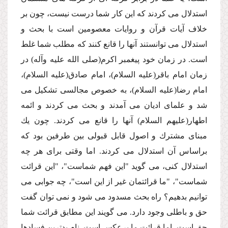
استدلال مى كردند كه این كار شما درست نیست، چون بر
خلاف آیات قرآن و روایات معصومین است با بحث و
استدلال مى توانستند آنها را قانع كنند كه مطلب شما غلط
است. در زمان خود پیغمبر اكرم(صلى الله علیه وآله) در
زمان امام باقر(علیه السلام)، امام صادق(علیه السلام)،
امام رضا(علیه السلام)، به خصوص مجالسى تشكیل مى
شد و علماى ادیان مى آمدند و بحث مى كردند و ائمه
اطهار(علیهم السلام) آنها را قانع مى كردند. چون یك
مبناى مشترك و اصول قابل قبولى بین طرفین بود كه
براساس آن استدلال مى كردند. اما وقتى براى هر چه
استدلال كنى، مى گوید "این فهم شماست"، "این قرائت
شماست"، "ما قرائتمان غیر از این است"، چه جوابى مى
توانیم بدهیم؟ راه بحث مسدود مى شود و نمى توان گفت
حق و باطلى وجود دارد. مى گویند این مطابق قرائت شما
حق است، اما قرائت ما برعكس است. نام بدترین فسادها