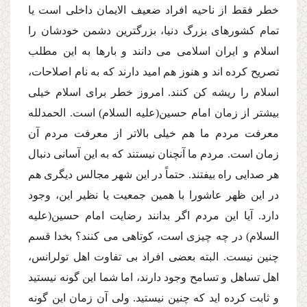
خطر فقط از ناحیه افراد ضعیف الایمان داخلى است یا
تمام كشورهاى بزرگ دنیا، بزرگترین دشمن خودشان را
اسلام و ایران اسلامى مى دانند و بارها به این مطلب
تصریح كرده اند و هنوز هم امید دارند كه به نام اصلاحات،
اسلام را ریشه كن كنند. امروز خطر براى اسلام خیلى
بیشتر از زمان امام حسین(علیه السلام) است. الحمدلله
معرفت مردم ما هم خیلى بالاتر از معرفت مردم آن
زمان است. مردم ما آنچنان نیستند كه به این آسانى دنبال
هر صدایى راه بیفتند. حتماً در این شهر مجالس دیگرى هم
در این ظهر عاشورا با همین جمعیت یا نظیر این، وجود
دارد. آیا این مردم اگر بدانند رضایت امام حسین(علیه
السلام) در چه چیزى است، كوتاهى مى كنند؟ بخدا قسم
چنین نیست. البته بعضى افراد بى تفاوت اهل تولرانس،
اهل تساهل و تسامح وجود دارند، اما شما این گونه نیستید
و ثابت كرده اید كه چنین نیستید. ولى آن زمان این گونه