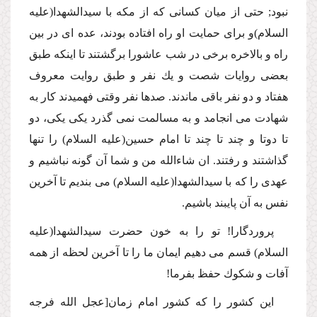
نبود; حتى از میان كسانى كه از مكه با سیدالشهدا(علیه
السلام)و براى حمایت او راه افتاده بودند، عده اى در بین
راه و بالاخره برخى در شب عاشورا برگشتند تا اینكه طبق
بعضى روایات شصت و یك نفر و طبق روایت معروف
هفتاد و دو نفر باقى ماندند. صدها نفر وقتى فهمیدند كار به
شهادت مى انجامد و به مسالمت نمى گذرد یكى یكى، دو
تا دوتا و چند تا چند تا امام حسین(علیه السلام) را تنها
گذاشتند و رفتند. ان شاءالله من و شما آن گونه نباشیم و
عهدى را كه با سیدالشهدا(علیه السلام) مى بندیم تا آخرین
نفس به آن پایبند باشیم.
پروردگارا! تو را به خون حضرت سیدالشهدا(علیه
السلام) قسم مى دهیم ایمان ما را تا آخرین لحظه از همه
آفات و شكوك حفظ بفرما!
این كشور را كه كشور امام زمان[عجل الله فرجه