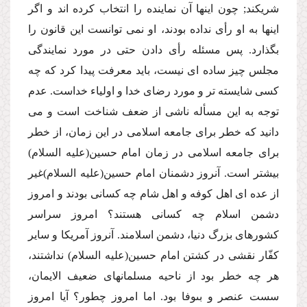
شریكند; چون اینها آن نماینده را انتخاب كرده اند و اگر
اینها به او رأى نداده بودند، او نمى توانست این قانون را
بگذارد. پس مسئله رأى دادن حتى در مورد نمایندگى
مجلس چیز ساده اى نیست، باید معرفت پیدا كرد كه چه
كسى شایسته تر و مورد رضاى خدا و اولیاء خداست. عدم
توجه به این مسأله ناشى از ضعف شناخت است و مى
دانید كه خطر براى جامعه اسلامى در این زمان، از خطر
براى جامعه اسلامى در زمان امام حسین(علیه السلام)
بیشتر است. آنروز دشمنان امام حسین(علیه السلام)غیر
از عده اى اهل كوفه و اهل شام چه كسانى بودند و امروز
دشمن اسلام چه كسانى هستند؟ امروز سراسر
كشورهاى بزرگ دنیا، دشمن اسلامند. آنروز آمریكا و سایر
كفّار نقشى در كشتن امام حسین(علیه السلام) نداشتند،
هر چه خطر بود از ناحیه مسلمانهاى ضعیف الایمان،
سست عنصر و بىوفا بود. اما امروز چطور؟ آیا امروز