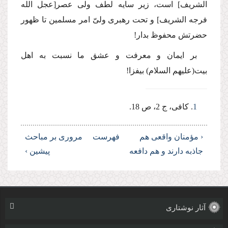
الشریف] است، زیر سایه لطف ولى عصر[عجل الله
فرجه الشریف] و تحت رهبرى ولىّ امر مسلمین تا ظهور
حضرتش محفوظ بدار!
بر ایمان و معرفت و عشق ما نسبت به اهل
بیت(علیهم السلام) بیفزا!
1
. كافى، ج 2، ص 18.
‹ مؤمنان واقعى هم
فهرست
مرورى بر مباحث
جاذبه دارند و هم دافعه
پیشین ›
آثار نوشتاری