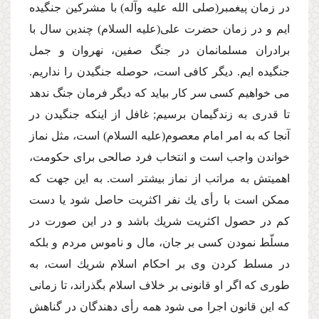
در زمان پیغمبر(صلى الله علیه وآله) با مشركین جنگیده
ایم و در زمان حضرت على(علیه السلام) چندین سال با
برادران مسلمانمان در جنگ صفین، نهروان و جمل
جنگیده ایم. دیگر كافى است، حوصله جنگیدن را نداریم.
مى خواهیم كسى سر كار بیاید كه دیگر فرمان جنگ ندهد
تا قدرى به زندگیمان برسیم; غافل از اینكه جنگیدن در
آنجا كه به امر امام معصوم(علیه السلام) است، مثل نماز
خواندن واجب است و انتخاب فرد صالحى براى حكومت،
اهمیتش به مراتب از نماز بیشتر است. به این جهت كه
ممكن است با رأى یك نفر اكثریت حاصل شود یا دست
كم در حصول اكثریت شریك باشد و در این صورت در
مسلّط نمودن كسى بر جان، مال و ناموس مردم و بلكه
در مسلط كردن وى بر احكام اسلام شریك است، به
طورى كه اگر او قانونى بر خلاف اسلام بگذراند، تا زمانى
كه این قانون اجرا مى شود همه رأى دهندگان در گناهش