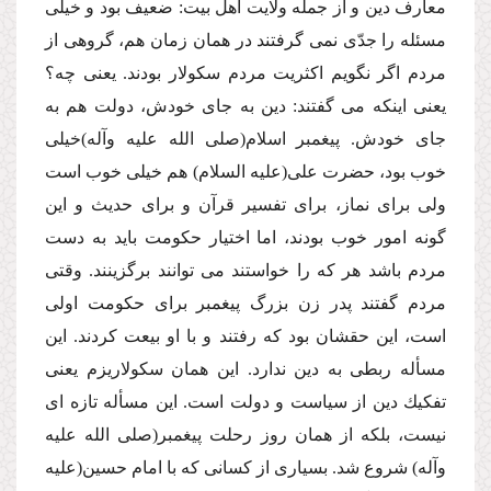
معارف دین و از جمله ولایت اهل بیت: ضعیف بود و خیلى
مسئله را جدّى نمى گرفتند در همان زمان هم، گروهى از
مردم اگر نگویم اكثریت مردم سكولار بودند. یعنى چه؟
یعنى اینكه مى گفتند: دین به جاى خودش، دولت هم به
جاى خودش. پیغمبر اسلام(صلى الله علیه وآله)خیلى
خوب بود، حضرت على(علیه السلام) هم خیلى خوب است
ولى براى نماز، براى تفسیر قرآن و براى حدیث و این
گونه امور خوب بودند، اما اختیار حكومت باید به دست
مردم باشد هر كه را خواستند مى توانند برگزینند. وقتى
مردم گفتند پدر زن بزرگ پیغمبر براى حكومت اولى
است، این حقشان بود كه رفتند و با او بیعت كردند. این
مسأله ربطى به دین ندارد. این همان سكولاریزم یعنى
تفكیك دین از سیاست و دولت است. این مسأله تازه اى
نیست، بلكه از همان روز رحلت پیغمبر(صلى الله علیه
وآله) شروع شد. بسیارى از كسانى كه با امام حسین(علیه