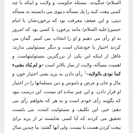
السلام) جنگیدند، مسئله حكومت و ولایت و اینكه با چه
كسى بیعت كنند را یك مسأله دنیوى مى دانستند نه مسأله
دینى، و این ضعف معرفت بود كه برخوردشان با امام
حسین(علیه السلام) مانند برخورد با كسى بود كه امروز
به او رأى مى دهیم و او را انتخاب مى كنیم. گمان مى
كردند اختیار با خودشان است و دیگر مسئولیتى ندارند;
غافل از اینكه این یكى از بزرگترین مسئولیتهاست و
اهمیت مسأله، ولایت از نماز بالاتر است «
و لم یُناد بشىء
1
كما نودى بالولایه
»
رأى دادن به یزید یعنى اختیار خون و
مال و جان و عِرض و ناموس و دین مسلمانها را در اختیار
او قرار دادن، و این چیز ساده اى نیست. این درست نبود
كه بگویند رأى خودم است و به هر كه بخواهم رأى مى
دهم; خیر، این تكلیف و مسئولیت است، مى بایست
تحقیق مى كردند كه آیا كسى شایسته تر از یزید براى
بیعت كردن هست یا نیست. ولى آنها گفتند: ما چندین سال