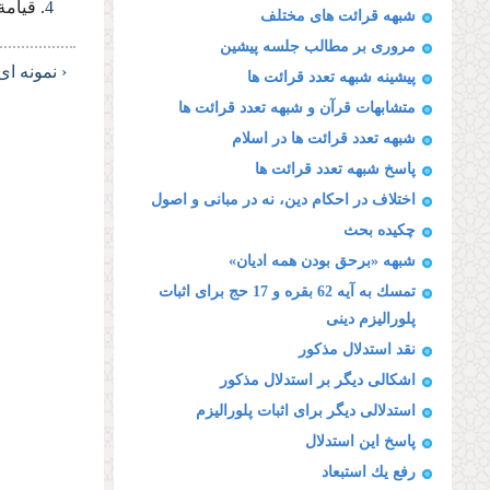
4
. قیامة، 8
شبهه قرائت هاى مختلف
مرورى بر مطالب جلسه پیشین
‹ نمونه ا
پیشینه شبهه تعدد قرائت ها
متشابهات قرآن و شبهه تعدد قرائت ها
شبهه تعدد قرائت ها در اسلام
پاسخ شبهه تعدد قرائت ها
اختلاف در احكام دین، نه در مبانى و اصول
چكیده بحث
شبهه «برحق بودن همه ادیان»
تمسك به آیه 62 بقره و 17 حج براى اثبات
پلورالیزم دینى
نقد استدلال مذكور
اشكالى دیگر بر استدلال مذكور
استدلالى دیگر براى اثبات پلورالیزم
پاسخ این استدلال
رفع یك استبعاد