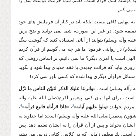
 بگوید گوشت سگ حرام است. گفتم: شما حرمت گوشت سگ را
ت مى كنم.
ه تنهایى كافى نیست; بلكه باید در كنار آن فرمایش هاى خود
ضمیمه شود. در غیر این صورت، شما نمى توانید واضح ترین
علیه وآله وسلم) بتوانند از آیاتى استفاده كنند كه گوشت سگ
سلام) در روایتى فرمود: ما هر چه مى گوییم از قرآن كریم
م الهى است یا امرى دیگر؟ ما نمى دانیم. بر اساس روشى كه
وزى بیاید كه قرائت جدیدى یا فقه جدیدى پیدا شود و بگوید
سائل فراوان دیگرى پیدا شده كه كسى باور نمى كرد!
ه وآله وسلم) است. «
وانزلنا علیك الذكر لتبیّن للناس ما نزّل
است، براى آنها بیان كنى. پیغمبر اكرم(صلى الله علیه وآله
4
3
ردم بخواند; «
یتلوا علیهم آیاته
»
، «
فاذا قرأناه فاتبع قرآنه
»
،
شؤون پیغمبر(صلى الله علیه وآله وسلم) است; اما خداوند به
ایشان بخواند و پس از آن قرآن را به ایشان تعلیم دهد. پس
نى است. یك معلم، زمانى كه در كلاس، كتابى درس مى دهد،