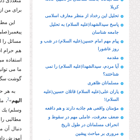
متعددى دا
كربلا
براى من از
تحلیل این رخداد از منظر معارف اسلامى
این مطل
پاسخ سیدالشهدا(علیه السلام) به تحلیل
پیغمبر(صلى
جامعه شناسان
مسائل را از
پیام مهم امام حسین(علیه السلام) در شب و
روز عاشورا
هم حرام اس
مقدمه
استفاده مى
آیا مردم، سیدالشهدا(علیه السلام) را نمى
ما مى توان
شناختند؟
گوشت سگ در
مسلمانان ظاهرى
به هر ح
یاران على(علیه السلام) قاتلان حسین(علیه
2
السلام)!
الیهم
»
، ما
مؤمنان واقعى هم جاذبه دارند و هم دافعه
وسلم) یك ش
ضعف معرفت، عاملى مهم در سقوط و
مطالبى را 
انحراف مسلمانان در طول تاریخ
دنبال آن م
مرورى بر مباحث پیشین
آموزش دادن