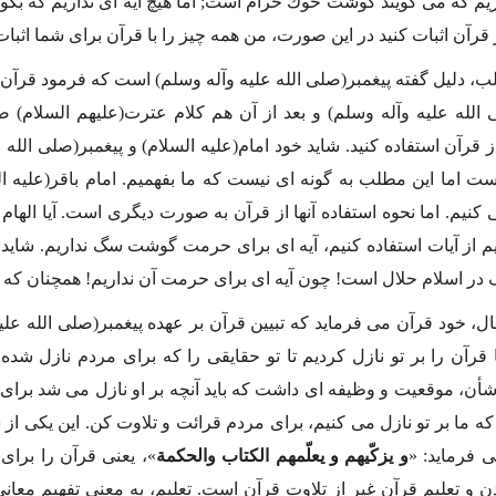
ریم كه مى گویند گوشت خوك حرام است; اما هیچ آیه اى نداریم كه
 قرآن اثبات كنید در این صورت، من همه چیز را با قرآن براى شما اثبا
ب، دلیل گفته پیغمبر(صلى الله علیه وآله وسلم) است كه فرمود قرآن ب
 الله علیه وآله وسلم) و بعد از آن هم كلام عترت(علیهم السلام) 
 قرآن استفاده كنید. شاید خود امام(علیه السلام) و پیغمبر(صلى الله 
ت اما این مطلب به گونه اى نیست كه ما بفهمیم. امام باقر(علیه ال
 كنیم. اما نحوه استفاده آنها از قرآن به صورت دیگرى است. آیا الها
یم از آیات استفاده كنیم، آیه اى براى حرمت گوشت سگ نداریم. شاید ر
 اسلام حلال است! چون آیه اى براى حرمت آن نداریم! همچنان كه م
ال، خود قرآن مى فرماید كه تبیین قرآن بر عهده پیغمبر(صلى الله علی
 قرآن را بر تو نازل كردیم تا تو حقایقى را كه براى مردم نازل شده 
أن، موقعیت و وظیفه اى داشت كه باید آنچه بر او نازل مى شد براى م
كه ما بر تو نازل مى كنیم، براى مردم قرائت و تلاوت كن. این یكى از 
ى فرماید: «
و یزكّیهم و یعلّمهم الكتاب والحكمة
»، یعنى قرآن را براى 
 و تعلیم قرآن غیر از تلاوت قرآن است. تعلیم، به معنى تفهیم معا