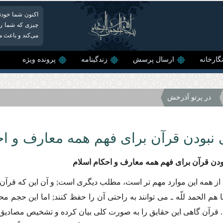
اکنون شما خودتا
چیزی که شما را 
می‌کند و باعث می
گارخانه
ارسال پرسش
زندگینامه
پرونده ویژه
در پرتو آذرخش
 نبودن قرآن براى فهم همه معارف و اح
ودن قرآن براى فهم همه معارف و احكام اسلام
ه از همه این موارد مهم تر است، مطلب دیگرى است; و آن این كه قرآن
هم الحمد للّه ـ مى توانند به راحتى آن را حفظ كنند; اما این حجم م
د. قرآن گاهى این حقایق را به صورت كلى بیان كرده و تشخیص مصادیق آن