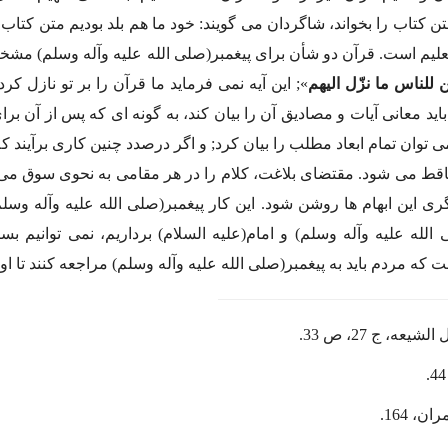
 كتاب را بخواند، شاگردان مى گویند: خود ما هم بلد بودیم متن كتاب را ب
علیم است. قرآن دو شأن براى پیغمبر(صلى الله علیه وآله وسلم) مشخ
ّن للناس ما نزّل الیهم
»; این آیه نمى فرماید ما قرآن را بر تو نازل كرد
باید معانى آیات و مصادیق آن را بیان كند، به گونه اى كه پس از آن ب
 توان تمام ابعاد مطلب را بیان كرد; و اگر درصدد چنین كارى برآیند ك
قط مى شود. مقتضاى بلاغت، كلام را در هر مقامى به نحوى سوق مى دهد;
 این ابهام ها روشن شود. این كار پیغمبر(صلى الله علیه وآله وسل
 الله علیه وآله وسلم) و امام(علیه السلام) برداریم، نمى توانیم بس
كه مردم باید به پیغمبر(صلى الله علیه وآله وسلم) مراجعه كنند تا او 
لشیعه، ج 27، ص 33.
ان، 164.