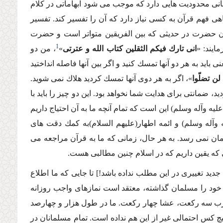
بانى محدودیت هایى دارد كه موجب مى شود ابهاماتى در كلام
هى فهم قرآن به كسى نیاز دارد كه آن را تفسیر كند. تفسیر
آن حضرت در حدیثى كه بین الفریقین متواتر است و حضرت
1
ایند: «
انى تارك فیكم الثقلین كتاب الله و عترتى
»
، من دو
 باید به هر دو آنها تمسك كنید و اگر بین آنها فاصله انداختید
لن تضلّوا
»، اگر به هر دوى آنها تمسك كردید هلاك نمى شوید.
ید، ضمانتى براى هدایت شما نخواهد بود. این دو چیز را باید با
علیه وآله وسلم) این است كه تمام آنچه ما به آن احتیاج داریم
وآله وسلم) و ائمه اطهار(علیهم السلام)به كمك دقت هاى
هنمان نمى رسد. به هر حال، زمانى كه ما به قرآن مراجعه مى
ى كه یقین داریم كه در اسلام چنین مطالبى هست.
 جدید تغییرى در این مطلب نداده باشد!] تا جایى كه ما اطلاع
خود را مسلمان گذاشته، معتقد است نمازهاى واجب روزانه
ب سه ركعت، عشا چهار ركعت. ما در طول هزار و چهارصد
هیچ كس احتمالى غیر از این هم نداده است. تمام مسلمانان در