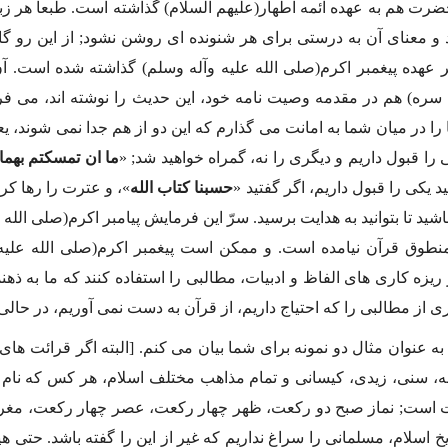
حضرت هم به عهده ائمه اطهار(علیهم السلام) گذاشته است. طبعاً هر ز
د و معناى آن به درستى براى هر شنونده اى روشن نشود; از این رو گا
 عهده پیغمبر اكرم(صلى الله علیه وآله وسلم) گذاشته شده است. 
ره) هم در مقدمه وصیت نامه خود، این حدیث را نوشته اند، مى فرم
 را در میان شما به امانت مى گذارم كه این دو از هم جدا نمى شوند، یعنى
 را قبول داریم و دیگرى را نه، گمراه خواهید شد; «
ما ان تمسكتم بهما 
ید یكى را قبول داریم، اگر گفتید «
حسبنا كتاب الله
»، و عترت را رها كرد
شید تا بتوانید به هدایت برسید. سرّ این فرمایش پیامبر اكرم(صلى الله 
نطوق قرآن نیامده است. و ممكن است پیغمبر اكرم(صلى الله علیه 
 ریزه كارى هاى الفاظ و ادبیات، مطالبى را استفاده كنند كه ما به ذ
رى از مطالبى را كه احتیاج داریم، از قرآن به دست نمى آوریم، در حال
 به عنوان مثال دو نمونه براى شما بیان مى كنم. [البته اگر قرائت هاى
ه، سنى، زیدى، كیسانى و تمام مذاهب مختلف اسلام، هر كس كه نام 
 است; نماز صبح دو ركعت، ظهر چهار ركعت، عصر چهار ركعت، مغر
یخ اسلام، مسلمانى را سراغ نداریم كه غیر از این را گفته باشد. حتى 