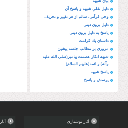
بیان شبهه
دلیل نقلىِ شبهه و پاسخ آن
وحى قرآنى، سالم از هر تغییر و تحریف
دلیل برون دینى
پاسخ به دلیل برون دینى
داستان یك كرامت
مرورى بر مطالب جلسه پیشین
شبهه انكار عصمت پیامبر(صلى الله علیه
وآله) و ائمه(علیهم السلام)
پاسخ شبهه
پرسش و پاسخ
آثار نوشتاری
آثار