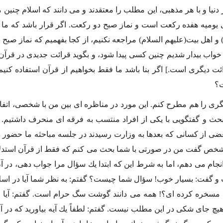
 دنیا و با هر مذهبى، این مطلب را معتقدند و مى دانند كه اسلام چنین
 یومیه هفده ركعت است و نماز صبح دو ركعت. اگر قرار باشد كه ما 
 و اهل بیت(علیهم السلام) مراجعه نكنیم، از كجا بفهمیم كه نماز صبح 
خواب بیدار شدیم چنین كسى پیدا شود، و بگوید قرائت جدیدى در قرآ
ئت دیگرى است.] اگر بنا باشد ما فقط بخواهیم از قرآن استفاده كنیم،
؟
گرى را هم مطرح كنم. این مورد در مناظره اى بین من با شخصى، اتفاق
 بحث و گفتگویى با یكى از افراد منتسب به فرقه اى منحرف داشتیم. آ
عضى از كسانى كه بعدها به وزارت رسیدند در جلسه مباحثه ما حضو
 شخص گفت من در صورتى با شما بحث مى كنم كه فقط از قرآن استدلا
 انجام مى دهم، اما به شرط این كه ابتدا یك سؤال مرا جواب دهى، در
و گفت: بسیار خوب! سؤال شما چیست؟ گفتم: به نظر شما آیا در اس
مسخره كرده اى؟! همه مى دانند گوشت سگ حرام است. گفتم: آیا و
هیچ جاى شكى در این مطلب نیست. گفتم: لطفاً یك آیه بیاورید كه د