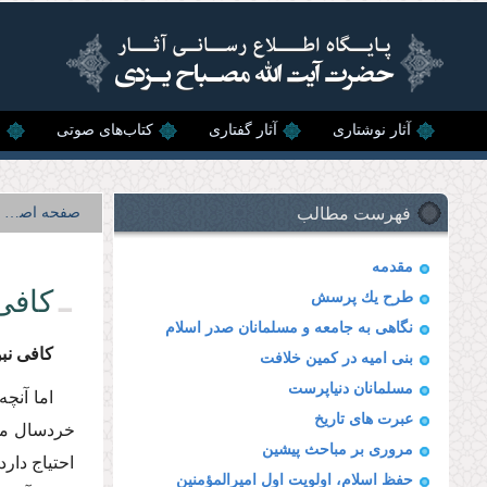
رفتن به محتوای اصلی
آثار نوشتاری
آثار گفتاری
کتاب‌های صوتی
ن
فهرست مطالب
صفحه اصلی
مقدمه
كافى
طرح یك پرسش
نگاهى به جامعه و مسلمانان صدر اسلام
كافى نب
بنى امیه در كمین خلافت
مسلمانان دنیاپرست
اما آنچ
عبرت هاى تاریخ
خردسال ما 
مرورى بر مباحث پیشین
احتیاج دار
حفظ اسلام، اولویت اول امیرالمؤمنین