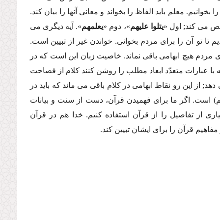
خوانیم. معلم باید الفاظ را بخواند و معانى آنها را بیان كند.
ص مى كند; اول «
یتلوا علیهم
»، دوم «
یعلمهم
». آیه دیگرى مى
یم تا تو آن را براى مردم بخوانى. خواندن غیر از تبیین است.
راى مردم هیچ ابهامى باقى نماند. خاصیت زبان این است كه در
ه با عبارات متعدّد ابعاد مطلب را روشن كنند كلام از فصاحت
 از این رو نقاط ابهامى در كلام باقى مى ماند كه باید در
م) است. اگر ما براى فهمیدن قرآن، دست از سنت و بیانات
یارى از تفاصیل را از قرآن استفاده كنیم. خدا هم در قرآن
مفاهیم قرآن را براى ایشان تبیین كند.