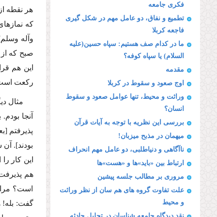
فكرى جامعه
هر نقطه از
تطمیع و نفاق، دو عامل مهم در شكل گیرى
كه نمازهاى
فاجعه كربلا
وآله وسلم)
ما در كدام صف هستیم: سپاه حسین(علیه
صبح كه از 
السلام) یا سپاه كوفه؟
این هم قرا
مقدمه
ركعت است
اوج صعود و سقوط در كربلا
وراثت و محیط، تنها عوامل صعود و سقوط
مثال دی
انسان؟
آنجا بودم.
بررسى این نظریه با توجه به آیات قرآن
پذیرفتم [ب
میهمان در مذبح میزبان!
بودند]. آن
ناآگاهى و دنیاطلبى، دو عامل مهم انحراف
این كار را
ارتباط بین «باید»ها و «هست»ها
هم پذیرفت 
مرورى بر مطالب جلسه پیشین
است؟ مرا 
علت تفاوت گروه هاى هم سان از نظر وراثت
و محیط
گفت: بله! 
نقد دیدگاه جامعه شناسان در تحلیل حادثه