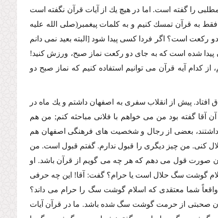
 مطلبى را گفته است. اما در هیچ یك از آیات قرآن نگفته است
فقط به قرآن تمسك كنیم و به كلمات پیغمبر(صلى الله علیه
دو ركعت است؟ اگر فردا كسى پیدا شود [البته بعید نمى دانم
ن پیدا شده است كه به جاى دو ركعت نماز صبح، ورزش كنید!
 از كدام آیه قرآن مى توانیم استفاده كنیم كه نماز صبح دو
 افتاد. پیش از انقلاب سفرى به اصفهان داشتم و یك ماه در
ن آقا گفته بود من مى خواهم با فلانى مباحثه كنم; من هم
ر داشتند، بعضى از رجال و شخصیت هاى فرهنگى اصفهان هم
ل كنى. من چیز دیگرى را قبول ندارم. گفتم قبول است. من
 آن صورت قول مى دهم كه هر چه مى گویم از قرآن باشد. او
لام گوشت سگ حلال است یا حرام؟ گفت: آقا! این چه حرفى
اقعاً شما معتقدى كه اسلام گوشت سگ را حرام مى داند؟
ر آن صحبتى از حرمت گوشت سگ شده باشد. ما در قرآن آیات