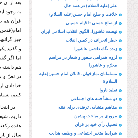
بعد از آن 
على(علیه السلام) در همه حال
به وجود آی
خلافت و صلح امام حسن(علیه السلام)
قرآن هم بر
از صلح حسنى تا قیام حسینى
امام(قدس س
نهضت عاشورا، الگوى انقلاب اسلامى ایران
چیز گرانبها
خطر انحراف در كمین انقلاب
و گفتید یكى
زنده نگاه داشتن عاشورا
لزوم همراهى شعور و شعار در مراسم
اما اگر گفت
محرّم و عاشورا
هم داشته با
مسلمانان نمازخوان، قاتلان امام حسین(علیه
در نصّ و م
السلام)!
خدادادى از
تقلید ناروا
كنیم، بسیا
دو منشأ فتنه هاى اجتماعى
در اینجا
مفاهیم متشابه، ترفندى براى فتنه
مرورى بر مباحث پیشین
داریم، شیع
تحمیل رأى خود بر قرآن
هفده ركعت
شرایط متغیر اجتماعى و وظیفه هدایت
سال از تار