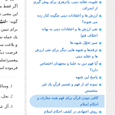
تقویت عقاید دینى، پادزهرى براى پیش گیرى
اگر فقط متن
از انحراف
این معنى ت
ارزش ها و اعتقادات دینى چگونه كنار زده
گوید: «
لتبی
مى شوند؟
براى تبیین 
نفى ارزش ها و اعتقادات دینى به بهانه
اختلاف فتوا
یك جمله نمى
سیر تحوّل شبهه ها
و بلاغت سا
ترفندها و شبهه هایى دیگر براى نفى ارزش
فرصت دیگرى
ها و عقاید دینى
پیغمبر(صلى
آیا فهم دین به علما و مجتهدان اختصاص
فرموده است 
دارد؟
پاسخ این شبهه
نمونه اى از فهم و تفسیر قرآنِ یك غیر
1
. وسائل ا
متخصص
2
. نحل، 44.
كافى نبودن قرآن براى فهم همه معارف و
احكام اسلام
3
. آل عمر
روش اجتهادى در كشف احكام اسلام