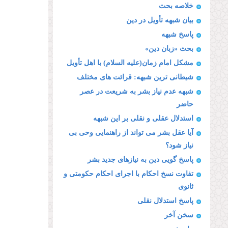
خلاصه بحث
بیان شبهه تأویل در دین
پاسخ شبهه
بحث «زبان دین»
مشكل امام زمان(علیه السلام) با اهل تأویل
شیطانى ترین شبهه: قرائت هاى مختلف
شبهه عدم نیاز بشر به شریعت در عصر
حاضر
استدلال عقلى و نقلى بر این شبهه
آیا عقل بشر مى تواند از راهنمایى وحى بى
نیاز شود؟
پاسخ گویى دین به نیازهاى جدید بشر
تفاوت نسخ احكام با اجراى احكام حكومتى و
ثانوى
پاسخ استدلال نقلى
سخن آخر