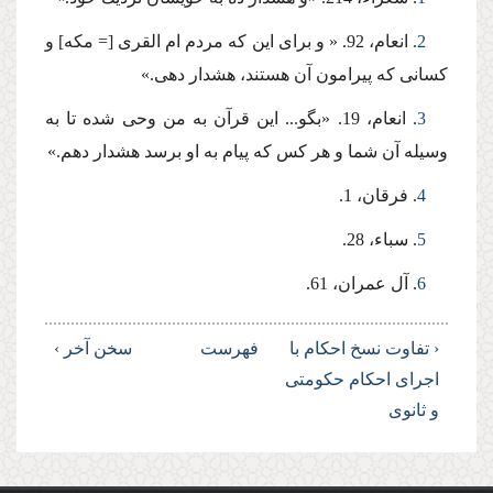
2
. انعام، 92. « و براى این كه مردم ام القرى [= مكه] و
كسانى كه پیرامون آن هستند، هشدار دهى.»
3
. انعام، 19. «بگو... این قرآن به من وحى شده تا به
وسیله آن شما و هر كس كه پیام به او برسد هشدار دهم.»
4
. فرقان، 1.
5
. سباء، 28.
6
. آل عمران، 61.
‹ تفاوت نسخ احكام با
فهرست
سخن آخر ›
اجراى احكام حكومتى
و ثانوى