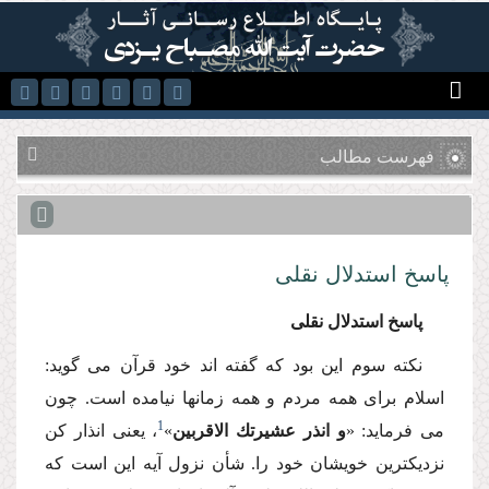
رفتن به محتوای اصلی
فهرست مطالب
پاسخ استدلال نقلى
پاسخ استدلال نقلى
نكته سوم این بود كه گفته اند خود قرآن مى گوید:
اسلام براى همه مردم و همه زمانها نیامده است. چون
1
مى فرماید: «
و انذر عشیرتك الاقربین
»
، یعنى انذار كن
نزدیكترین خویشان خود را. شأن نزول آیه این است كه