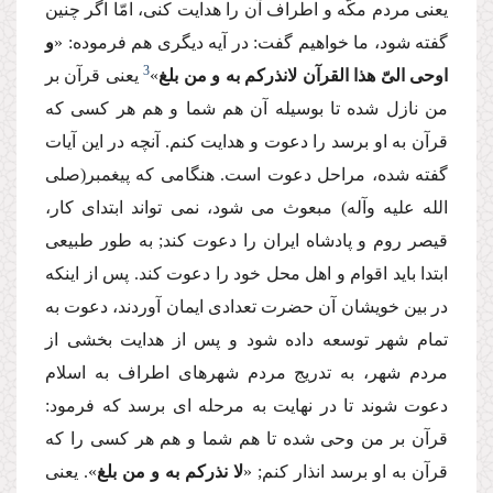
یعنى مردم مكّه و اطراف آن را هدایت كنى، امّا اگر چنین
گفته شود، ما خواهیم گفت: در آیه دیگرى هم فرموده: «
و
3
اوحى الىّ هذا القرآن لانذركم به و من بلغ
»
یعنى قرآن بر
من نازل شده تا بوسیله آن هم شما و هم هر كسى كه
قرآن به او برسد را دعوت و هدایت كنم. آنچه در این آیات
گفته شده، مراحل دعوت است. هنگامى كه پیغمبر(صلى
الله علیه وآله) مبعوث مى شود، نمى تواند ابتداى كار،
قیصر روم و پادشاه ایران را دعوت كند; به طور طبیعى
ابتدا باید اقوام و اهل محل خود را دعوت كند. پس از اینكه
در بین خویشان آن حضرت تعدادى ایمان آوردند، دعوت به
تمام شهر توسعه داده شود و پس از هدایت بخشى از
مردم شهر، به تدریج مردم شهرهاى اطراف به اسلام
دعوت شوند تا در نهایت به مرحله اى برسد كه فرمود:
قرآن بر من وحى شده تا هم شما و هم هر كسى را كه
قرآن به او برسد انذار كنم; «
لا نذركم به و من بلغ
». یعنى