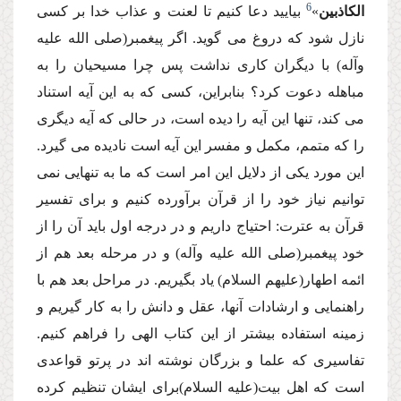
6
الكاذبین
»
بیایید دعا كنیم تا لعنت و عذاب خدا بر كسى
نازل شود كه دروغ مى گوید. اگر پیغمبر(صلى الله علیه
وآله) با دیگران كارى نداشت پس چرا مسیحیان را به
مباهله دعوت كرد؟ بنابراین، كسى كه به این آیه استناد
مى كند، تنها این آیه را دیده است، در حالى كه آیه دیگرى
را كه متمم، مكمل و مفسر این آیه است نادیده مى گیرد.
این مورد یكى از دلایل این امر است كه ما به تنهایى نمى
توانیم نیاز خود را از قرآن برآورده كنیم و براى تفسیر
قرآن به عترت: احتیاج داریم و در درجه اول باید آن را از
خود پیغمبر(صلى الله علیه وآله) و در مرحله بعد هم از
ائمه اطهار(علیهم السلام) یاد بگیریم. در مراحل بعد هم با
راهنمایى و ارشادات آنها، عقل و دانش را به كار گیریم و
زمینه استفاده بیشتر از این كتاب الهى را فراهم كنیم.
تفاسیرى كه علما و بزرگان نوشته اند در پرتو قواعدى
است كه اهل بیت(علیه السلام)براى ایشان تنظیم كرده