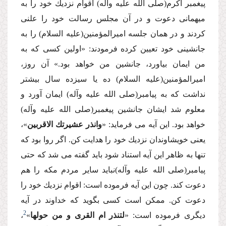
پیغمبر اكرم(صلى الله علیه وآله) اقوام نزدیك خود را به
میهمانى دعوت و در آن مجلس رسالت خود را علنى
كردند و در همان جلسه امیرالمؤمنین(علیه السلام) را به
جانشینى خود تعیین كرده فرمودند: «اولین كسى كه به
من ایمان بیاورد، جانشین من خواهد بود.» آن روز،
امیرالمؤمنین(علیه السلام) ده یا سیزده سال بیشتر
نداشت كه به پیامبر(صلى الله علیه وآله) ایمان آورد و
معلوم شد ایشان جانشین پیغمبر(صلى الله علیه وآله)
خواهد بود. این آیه مى فرماید: «
وانذر عشیرتك الاقربین
»،
یعنى خویشاوندان نزدیك خود را هدایت كن. اگر روا بود كه
تنها به ظاهر این آیه استناد شود باید گفته مى شد كه حتى
پیامبر(صلى الله علیه وآله)نباید سایر مردم مكه را هم
دعوت كند. چون این آیه فرموده است: اقوام نزدیك خود را
دعوت كن. ممكن است كسى بگوید كه خداوند در آیه
2
دیگرى فرموده است: «
لتنذر ام القرى و من حولها
»
،