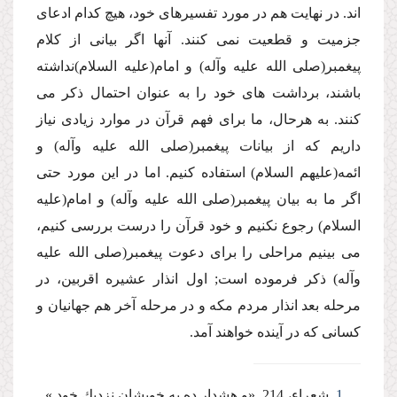
اند. در نهایت هم در مورد تفسیرهاى خود، هیچ كدام ادعاى
جزمیت و قطعیت نمى كنند. آنها اگر بیانى از كلام
پیغمبر(صلى الله علیه وآله) و امام(علیه السلام)نداشته
باشند، برداشت هاى خود را به عنوان احتمال ذكر مى
كنند. به هرحال، ما براى فهم قرآن در موارد زیادى نیاز
داریم كه از بیانات پیغمبر(صلى الله علیه وآله) و
ائمه(علیهم السلام) استفاده كنیم. اما در این مورد حتى
اگر ما به بیان پیغمبر(صلى الله علیه وآله) و امام(علیه
السلام) رجوع نكنیم و خود قرآن را درست بررسى كنیم،
مى بینیم مراحلى را براى دعوت پیغمبر(صلى الله علیه
وآله) ذكر فرموده است; اول انذار عشیره اقربین، در
مرحله بعد انذار مردم مكه و در مرحله آخر هم جهانیان و
كسانى كه در آینده خواهند آمد.
1
. شعراء، 214. «و هشدار ده به خویشان نزدیك خود.»