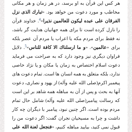
هر كس این قرآن به او برسد، در هر زمان و هر مكانى
مخاطب و مورد دعوت من خواهد بود. «
تبارك الذى نزل
4
الفرقان على عبده لیكون للعالمین نذیرا
»
. خداوند قرآن
را نازل كرده است تا براى همه جهانیان هدایت گر باشد،
نه فقط براى مردم مكه یا اعراب یا مردم آن عصر بلكه
5
براى «
عالمین
». «
و ما ارسلناك الا كافة للناس
»
. دلایل
فراوان دیگرى نیز وجود دارد كه به صراحت مى فرماید
دعوت اسلام اختصاص به زمان یا مكان و یا نژاد خاصى
ندارد، بلكه متعلق به همه انسان ها است. تمام دعوت هاى
پیغمبر اكرم(صلى الله علیه وآله) از یهود و نصارى، دعوت
آنها به بحث و پس از آن به مباهله همه شاهد بر این است
كه رسالت پیامبر(صلى الله علیه وآله) شامل حال تمام
مردم بوده است. اگر چنین نبود، پیامبر با دیگران چه كار
داشت و چرا به مسیحیان نجران گفت: اگر دعوت من را
قبول نمى كنید، بیایید مباهله كنیم، «
فنجعل لعنة الله على