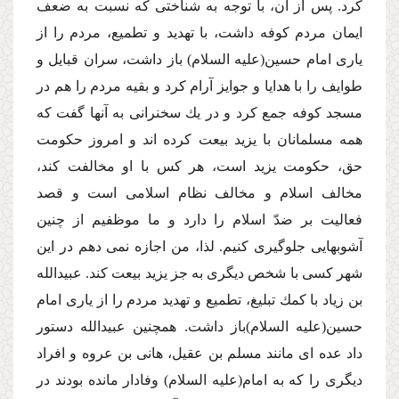
كرد. پس از آن، با توجه به شناختى كه نسبت به ضعف
ایمان مردم كوفه داشت، با تهدید و تطمیع، مردم را از
یارى امام حسین(علیه السلام) باز داشت، سران قبایل و
طوایف را با هدایا و جوایز آرام كرد و بقیه مردم را هم در
مسجد كوفه جمع كرد و در یك سخنرانى به آنها گفت كه
همه مسلمانان با یزید بیعت كرده اند و امروز حكومت
حق، حكومت یزید است، هر كس با او مخالفت كند،
مخالف اسلام و مخالف نظام اسلامى است و قصد
فعالیت بر ضدّ اسلام را دارد و ما موظفیم از چنین
آشوبهایى جلوگیرى كنیم. لذا، من اجازه نمى دهم در این
شهر كسى با شخص دیگرى به جز یزید بیعت كند. عبیدالله
بن زیاد با كمك تبلیغ، تطمیع و تهدید مردم را از یارى امام
حسین(علیه السلام)باز داشت. همچنین عبیدالله دستور
داد عده اى مانند مسلم بن عقیل، هانى بن عروه و افراد
دیگرى را كه به امام(علیه السلام) وفادار مانده بودند در