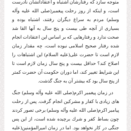
متوجه سازد كه رفتارشان اشتباه و اعتقاداتشان نادرست
است، و اینكه از روز رحلت پیغمبر(صلى الله علیه وآله
وسلم) مردم به سراغ دیگران رفتند، اشتباه بوده و
بسیارى از آنچه طى بیست و پنج سال به آنها القا شد
صحت ندارد و رفتارهایى كه بر اساس این اعتقادات انجام
شده رفتار صحیح اسلامى نبوده است، چه مقدار زمان
لازم است تا حضرت على(علیه السلام) این اشتباهات را
اصلاح كند؟ حداقل بیست و پنج سال زمان لازم است تا
این شرایط تغییر كند، اما دوران حكومت آن حضرت كمتر
از پنج سال بود كه بیشتر آن به جنگ گذشت.
در زمان پیغمبر اكرم(صلى الله علیه وآله وسلم) جنگ
هاى زیادى با كفار و مشركین انجام گرفت. پس از رحلت
پیامبر اكرم(صلى الله علیه وآله وسلم) برخى تصور كردند
چون بساط كفر و شرك برچیده شده است، از این پس
جنگى در كار نخواهد بود. اما در زمان امیرالمؤمنین(علیه