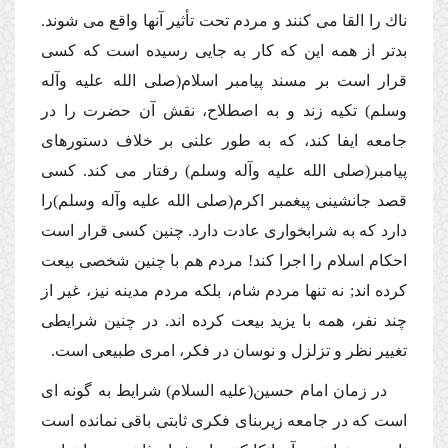
ناك را القا مى كنند و مردم تحت تأثیر آنها واقع مى شوند.
بدتر از همه این كه كار به جایى رسیده است كه كسى
قرار است بر مسند پیامبر اسلام(صلى الله علیه وآله
وسلم) تكیه زند و به اصطلاح، نقش آن حضرت را در
جامعه ایفا كند، كه به طور علنى بر خلاف دستورهاى
پیامبر(صلى الله علیه وآله وسلم) رفتار مى كند. كسى
قصد جانشینى پیغمبر اكرم(صلى الله علیه وآله وسلم)را
دارد كه به شرابخوارى عادت دارد. چنین كسى قرار است
احكام اسلام را اجرا كند! مردم هم با چنین شخصى بیعت
كرده اند; نه تنها مردم شام، بلكه مردم مدینه نیز، غیر از
چند نفر، همه با یزید بیعت كرده اند. در چنین شرایطى
تغییر نظر و تزلزل و نوسان در فكر، امرى طبیعى است.
در زمان امام حسین(علیه السلام) شرایط به گونه اى
است كه در جامعه زیربناى فكرى ثابتى باقى نمانده است