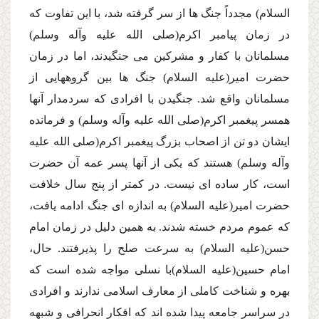
السلام) مجدداً جنگ ها از سر گرفته شد، با این تفاوت كه
در زمان پیامبر اكرم(صلى الله علیه وآله وسلم)
مسلمانان با كفار و مشركین مى جنگیدند، اما در زمان
حضرت امیر(علیه السلام) جنگ ها بین گروههایى از
مسلمانان واقع شد. جنگیدن با افرادى كه سردمدار آنها
همسر پیغمبر اكرم(صلى الله علیه وآله وسلم) و فرمانده
ایشان دو تن از اصحاب بزرگ پیغمبر اكرم(صلى الله علیه
وآله وسلم) هستند كه یكى از آنها پسر عمه آن حضرت
است، كار ساده اى نیست. در كمتر از پنج سال خلافت
حضرت امیر(علیه السلام) به اندازه اى جنگ ادامه یافت،
كه عموم مردم خسته شدند. به همین دلیل در زمان امام
حسن(علیه السلام) به سرعت صلح را پذیرفتند. حال،
امام حسین(علیه السلام)با نسلى مواجه شده است كه
بهره و شناخت كاملى از معارف اسلامى ندارند و افرادى
در سراسر جامعه پیدا شده اند كه افكار انحرافى و شبهه