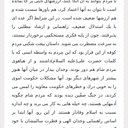
تا مردم بتوانند به آن اتكا كنند، ارزشهاى ثابتى بر جا نمانده
است تا بتوان به آنها اعتماد كرد، هم باورها سست شده و
هم ارزشها ضعیف شده است. در این شرایط اگر عده اى
با یك استدلال ضعیف، راهنمایى و ارشاد مطلبى را
پذیرفتند، چون از پایه فكرى مستحكمى برخوردار نیستند،
به سرعت مضطرب مى شوند. داستان بیعت شكنى مردم
كوفه از این قرار بود كه این مردم به واسطه انسى كه با
كلمات حضرت على(علیه السلام)داشتند و از هیاهوى
مردم شام هم دور بودند، وجدان بیدار در میان آنها هنوز
بیشتر از شهرهاى دیگر بود. آنها مشكلات حكومت اموى
را به خوبى درك و خطرهاى حكومت معاویه را لمس مى
كردند، در جنگ صفّین دیده بودند كه مردم شام چگونه
آدمهایى هستند، چه حیله هایى به كار مى برند و چه اندازه
نسبت به اسلام وفادار هستند. از این رو، آنها ابتدا بر
اساس راهنمایى وجدان الهى و فطرت سالمشان با خود