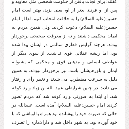
گفتند: براى نجات یافتن از حكومت شخصى مثل معاویه و
پس از او فردى بدتر از او، یعنى یزید، بهتر است امام
حسین(علیه السلام) را به خلافت انتخاب كنیم. لذا از امام
حسین(علیه السلام) دعوت كردند. ولى همین مردم نه
ایمان محكمى داشتند و نه از معرفت صحیحى برخوردار
بودند. هرچند گرایش فطرى سالمى در ایشان پیدا شده
بود، اما ریشه عقلانى قوى نداشت. از سوى دیگر از
عواطف انسانى و مذهبى قوى و محكمى كه پشتوانه
ایمان و باورهایشان باشد، نیز برخوردار نبودند. به همین
دلیل به سرعت مضطرب مى شدند و تغییر رأى و رفتار
مى دادند. در چنین شرایطى عبید الله بن زیاد وارد كوفه
شد. او ابتدا به صورتى وارد كوفه شد كه مردم تصور
كردند امام حسین(علیه السلام) آمده است. عبیدالله در
حالى كه صورت خود را پوشانده بود همراه با اوباشى كه با
خود آورده بود، به شهر داخل شد و دارالاماره را تصرف