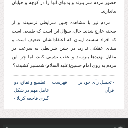
حضور مردم سر ببرند و بدنهاى آنها را در كوچه و خیابان
بیاندازند.
مردم نیز با مشاهده چنین شرایطى ترسیدند و از
صحنه خارج شدند. حال، سؤال این است كه طبیعى است
كه افراد سست ایمان كه اعتقاداتشان ضعیف است و
مبناى عقلانى ندارد، در چنین شرایطى به سرعت در
مقابل تهدیدها بترسند و عقب نشینى كنند، اما چرا این
مردم به روى امام حسین(علیه السلام) شمشیر كشیدند؟
‹ تحمیل رأى خود بر
فهرست
تطمیع و نفاق، دو
قرآن
عامل مهم در شكل
گیرى فاجعه كربلا ›