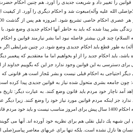
 قوانین را تغییر داد و شریعت جدیدى را آورد. هم چنین احكام حضرت
ام(صلى الله علیه وآله)مبعوث شد و احكام دیگرى را آورد. از كیفی
 زندگى بشر پیدا شده كه باید به خاطر آنها احكام جدیدى وضع شود.
وآله) به طور قطع باید احكام جدیدى وضع شود. در چنین شرایطى اگر من
باشد، باید احكام جدید را از او بخواهیم اما ما معتقدیم كه پیغمبر دیگر
راى دسترسى به این قوانین وجود ندارد جز این كه بگوییم خداوند از این
دیگر احتیاجى به احكام قبلى نیست و بشر مُجاز است هر قانونى كه
 چون جامعه بشرى متحول شده نیاز به قوانین جدیدى پیدا كرده است و 
هد آمد ناچار خود مردم باید قانون وضع كنند. به عبارت دیگر: تاریخ
ندارد جز اینكه مردم قوانین مورد نیاز خود را وضع كنند. زیرا دیگر
نیست و باید خود مردم قانون وضع كنند.
این شبهه یك دلیل نقلى هم براى نظریه خود آورده اند. آنها مى گوین
نسان ها نازل نشده است. بلكه تنها براى عربهاى معاصر پیامبر(صلى ال