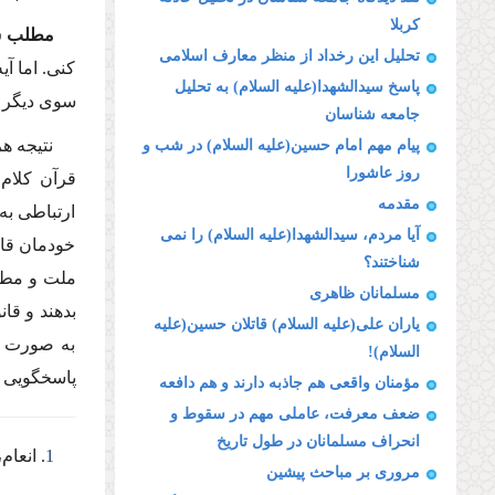
كربلا
مطلب 
تحلیل این رخداد از منظر معارف اسلامى
كنى. اما آی
پاسخ سیدالشهدا(علیه السلام) به تحلیل
سوى دیگر 1400 سال بین ما و پیامبر(صلى الله علیه وآله) فاصله شده است، از این رو ملزم نیستیم كه به احكام قرآن عمل كنی
جامعه شناسان
نتیجه ه
پیام مهم امام حسین(علیه السلام) در شب و
روز عاشورا
مقدمه
ارتباطى به
آیا مردم، سیدالشهدا(علیه السلام) را نمى
خودمان قان
شناختند؟
ملت و مطال
مسلمانان ظاهرى
بدهند و قا
یاران على(علیه السلام) قاتلان حسین(علیه
به صورت ت
السلام)!
پاسخگویى 
مؤمنان واقعى هم جاذبه دارند و هم دافعه
ضعف معرفت، عاملى مهم در سقوط و
انحراف مسلمانان در طول تاریخ
1
. انعام، 92
مرورى بر مباحث پیشین