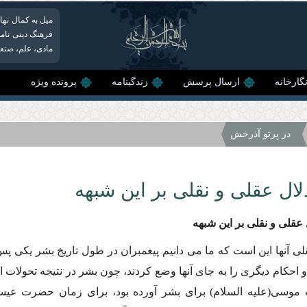
میل به کمال نها
فرهنگ دینی نامش
مادی، علم، صنعت
گارخانه
ارسال پرسش
زندگینامه
پرونده ویژه
در پرتو آذرخش
لال عقلى و نقلى بر این شبهه
 عقلى و نقلى بر این شبهه
لى آنها این است كه ما مى دانیم پیغمبران در طول تاریخ بشر یكى پس
احكام دیگرى را به جاى آنها وضع كردند، چون بشر در نتیجه تحولات اجتم
وسى(علیه السلام) براى بشر آورده بود، براى زمان حضرت عیسى(