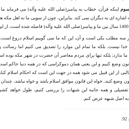
سوم
اینكه قرآن، خطاب به پیامبر(صلى الله علیه وآله) مى فرماید ما 
ه اشاره اى به دیگران نمى كند. بنابراین، چون از سویى ما نه اهل مكه ه
م!!!
ر سه مطلب یكى است و آن، این كه ما نمى گوییم اسلام دروغ است، پیا
 ما ندارد; بلكه تنها براى مردم معاصر آن حضرت در شهر مكه بوده است.
ون وضع كنیم و این یعنى همان دموكراسى كه در همه دنیا حاكم است.
بى از این قبیل مى شود همه در جهت این است كه احكام اسلام كنار 
نون وضع كنند. خواه این قانون موافق اسلام باشد و خواه نباشد، چندان
فصیلى و همه جانبه این شبهات را بررسى كنیم، طول خواهد كشید
به اصل شبهه عرض كنم.
.