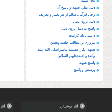
بیان شبهه
دلیل نقلىِ شبهه و پاسخ آن
وحى قرآنى، سالم از هر تغییر و تحریف
دلیل برون دینى
پاسخ به دلیل برون دینى
داستان یك كرامت
مرورى بر مطالب جلسه پیشین
شبهه انكار عصمت پیامبر(صلى الله علیه
وآله) و ائمه(علیهم السلام)
پاسخ شبهه
پرسش و پاسخ
آثار نوشتاری
آثار