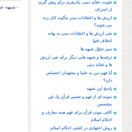
تقویت عقاید دینى، پادزهرى براى پیش گیرى
‹ شبهه عد
از انحراف
ارزش ها و اعتقادات دینى چگونه كنار زده
مى شوند؟
نفى ارزش ها و اعتقادات دینى به بهانه
اختلاف فتوا
سیر تحوّل شبهه ها
ترفندها و شبهه هایى دیگر براى نفى ارزش
ها و عقاید دینى
آیا فهم دین به علما و مجتهدان اختصاص
دارد؟
پاسخ این شبهه
نمونه اى از فهم و تفسیر قرآنِ یك غیر
متخصص
كافى نبودن قرآن براى فهم همه معارف و
احكام اسلام
روش اجتهادى در كشف احكام اسلام