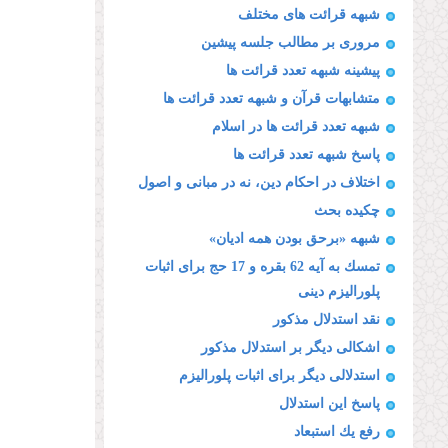
شبهه قرائت هاى مختلف
مرورى بر مطالب جلسه پیشین
پیشینه شبهه تعدد قرائت ها
متشابهات قرآن و شبهه تعدد قرائت ها
شبهه تعدد قرائت ها در اسلام
پاسخ شبهه تعدد قرائت ها
اختلاف در احكام دین، نه در مبانى و اصول
چكیده بحث
شبهه «برحق بودن همه ادیان»
تمسك به آیه 62 بقره و 17 حج براى اثبات
پلورالیزم دینى
نقد استدلال مذكور
اشكالى دیگر بر استدلال مذكور
استدلالى دیگر براى اثبات پلورالیزم
پاسخ این استدلال
رفع یك استبعاد