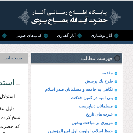
رفتن به محتوای اصلی
آثار نوشتاری
آثار گفتاری
کتاب‌های صوتی
ن
فهرست مطالب
صفحه اصلی
مقدمه
استد
طرح یك پرسش
نگاهى به جامعه و مسلمانان صدر اسلام
استدلال
بنى امیه در كمین خلافت
مسلمانان دنیاپرست
دلیل عق
عبرت هاى تاریخ
نسخ كرده و 
مرورى بر مباحث پیشین
كه حضرت م
حفظ اسلام، اولویت اول امیرالمؤمنین