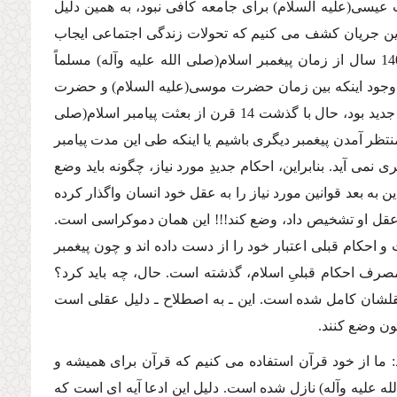
 عیسى(علیه السلام) براى جامعه كافى نبود، به همین دلیل
ت این جریان كشف مى كنیم كه تحولات زندگى اجتماعى ایجاب
مى كند در هر عصرى احكام خاصى تشریع شود. امروزه هم پس از گذشت 1400 سال از زمان پیغمبر اسلام(صلى الله علیه وآله) مسلماً
 با وجود اینكه بین زمان حضرت موسى(علیه السلام) و حضرت
عیسى(علیه السلام) چند قرن بیشتر فاصله نبود اما بشر نیازمند قوانین و احكام جدید بود، حال با گذشت 14 قرن از بعثت پیامبر اسلام(صلى
تظر آمدن پیغمبر دیگرى باشیم یا اینكه طى این مدت پیامبر
ى نمى آید. بنابراین، احكام جدیدِ مورد نیاز، چگونه باید وضع
 به بعد قوانین مورد نیاز را به عقل خود انسان واگذار كرده
 عقل او تشخیص داد، وضع كند!!! این همان دموكراسى است.
احكام قبلى اعتبار خود را از دست داده اند و چون پیغمبر
 مصرف احكام قبلىِ اسلام، گذشته است. حال، چه باید كرد؟
 عقلشان كامل شده است. این ـ به اصطلاح ـ دلیل عقلى است
د: ما از خود قرآن استفاده مى كنیم كه قرآن براى همیشه و
له علیه وآله) نازل شده است. دلیل این ادعا آیه اى است كه