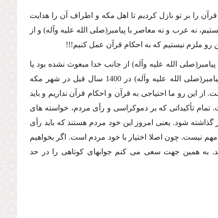
قرآن را بر تو نازل كردیم تا اهل مكه و اطراف آن را هدایت
ستیم، نه عرب و نه معاصر با پیامبر(صلى الله علیه وآله) و از
مبر(صلى الله علیه وآله) از جانب خدا مبعوث نشده بود یا
قرآن كلام خدا نیست. بلكه ما تمام این موارد را تصدیق مى كنیم اما رسالت پیامبر(صلى الله علیه وآله) در 1400 سال قبل در شهر مكه
 از این رو ما احتیاجى به قرآن و احكام قرآن نداریم و باید
 تمام تأكیداتى كه بر دموكراسى و رأى مردم، خواسته هاى
گذاشته شود. یعنى امروز این خود مردم هستند كه باید رأى
 مهم نیست. چون اصلا اختیار با خود مردم است. اگر بخواهیم
. به همین جهت سعى مى كنم جوابهاى كوتاهى را در حد