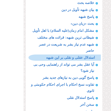
خلاصه بحث
بیان شبهه تأویل در دین
پاسخ شبهه
بحث «زبان دین»
مشكل امام زمان(علیه السلام) با اهل تأویل
شیطانى ترین شبهه: قرائت هاى مختلف
شبهه عدم نیاز بشر به شریعت در عصر
حاضر
استدلال عقلى و نقلى بر این شبهه
آیا عقل بشر مى تواند از راهنمایى وحى بى
نیاز شود؟
پاسخ گویى دین به نیازهاى جدید بشر
تفاوت نسخ احكام با اجراى احكام حكومتى و
ثانوى
پاسخ استدلال نقلى
سخن آخر