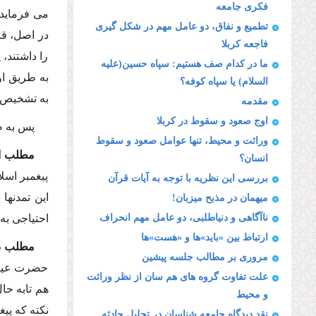
فكرى جامعه
مى فرماید:
تطمیع و نفاق، دو عامل مهم در شكل گیرى
در اصل، قر
فاجعه كربلا
را داشتند،
ما در كدام صف هستیم: سپاه حسین(علیه
به طریق او
السلام) یا سپاه كوفه؟
به تشخیص 
مقدمه
اوج صعود و سقوط در كربلا
پس به ط
وراثت و محیط، تنها عوامل صعود و سقوط
مطلب ا
انسان؟
پیغمبر اسل
بررسى این نظریه با توجه به آیات قرآن
این تمدنها
میهمان در مذبح میزبان!
ناآگاهى و دنیاطلبى، دو عامل مهم انحراف
احتیاجى به
ارتباط بین «باید»ها و «هست»ها
مطلب د
مرورى بر مطالب جلسه پیشین
حضرت عیسى(
علت تفاوت گروه هاى هم سان از نظر وراثت
و محیط
نكته كه پیغ
نقد دیدگاه جامعه شناسان در تحلیل حادثه