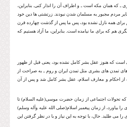
قرى ـ كه همان مكه است ـ و اطراف آن را انذار كنى. بنابراین،
ر مردم مجبور به مسلمان شدن نبودند. زرتشتى ها دین خود
هم براى همه نازل نشده بود، پس ما پس از گذشت چهارده قرن
رى هم كه براى ما نیامده است. بنابراین، ما آزاد هستیم كه
ى است كه هنوز عقل بشر كامل نشده بود، یعنى قبل از ظهور
دهاى تمدن هاى بشرى مثل تمدن ایران و روم ـ به صراحت از
فاده از احكام و معارف اسلام، عقل بشر كامل شد و پس از آن
 كه تحولات اجتماعى از زمان حضرت موسى(علیه السلام) تا
بیاورد، از زمان پیغمبر اسلام(صلى الله علیه وآله وسلم)
دیدى را مى طلبد. حال، با توجه به این نیاز و با در نظر گرفتن این