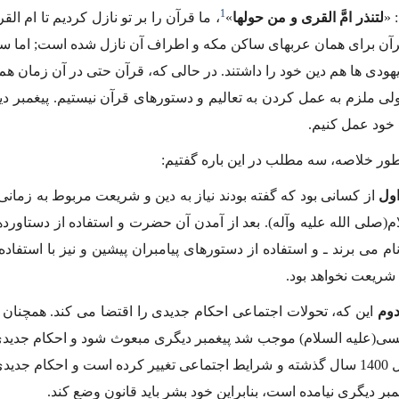
1
 «
لتنذر امَّ القرى و من حولها
»
، ما قرآن را بر تو نازل كردیم تا ام ال
آن براى همان عربهاى ساكن مكه و اطراف آن نازل شده است; اما سای
 یهودى ها هم دین خود را داشتند. در حالى كه، قرآن حتى در آن زمان 
لى ملزم به عمل كردن به تعالیم و دستورهاى قرآن نیستیم. پیغمبر دیگ
خود عمل كنیم.
ور خلاصه، سه مطلب در این باره گفتیم:
ول
از كسانى بود كه گفته بودند نیاز به دین و شریعت مربوط به زمان
ام(صلى الله علیه وآله). بعد از آمدن آن حضرت و استفاده از دستاور
 نام مى برند ـ و استفاده از دستورهاى پیامبران پیشین و نیز با است
 شریعت نخواهد بود.
وم
این كه، تحولات اجتماعى احكام جدیدى را اقتضا مى كند. همچنان
علیه السلام) موجب شد پیغمبر دیگرى مبعوث شود و احكام جدیدى را 
هم تابه حال 1400 سال گذشته و شرایط اجتماعى تغییر كرده است و احكام ج
مبر دیگرى نیامده است، بنابراین خود بشر باید قانون وضع كند.