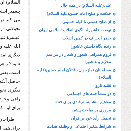
السلام) آن
على(علیه السلام) در همه حال
پیغمبر اسل
خلافت و صلح امام حسن(علیه السلام)
از صلح حسنى تا قیام حسینى
تحولاتى در
نهضت عاشورا، الگوى انقلاب اسلامى ایران
خطر انحراف در كمین انقلاب
الله علیه 
زنده نگاه داشتن عاشورا
لزوم همراهى شعور و شعار در مراسم
دیگرى آمده 
محرّم و عاشورا
شود؟ راهى ب
مسلمانان نمازخوان، قاتلان امام حسین(علیه
است. یعنى 
السلام)!
حاصل آنكه:
تقلید ناروا
دیگرى نخوا
دو منشأ فتنه هاى اجتماعى
راهى وجود 
مفاهیم متشابه، ترفندى براى فتنه
براى این كه احكام 1400 سال پیش براى امروز مناسب 
مرورى بر مباحث پیشین
تحمیل رأى خود بر قرآن
طراحان 
شرایط متغیر اجتماعى و وظیفه هدایت
براى همه ا