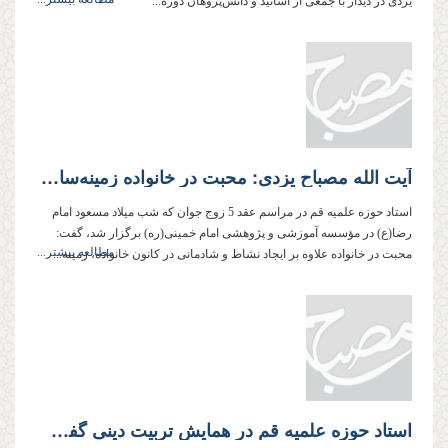
یزدی در دیدار با جمعی از اساتید و دانش‌پژوهان دوره...
آیت الله مصباح یزدی: محبت در خانواده زمینه‌ساز انجام وظایف دینی است
استاد حوزه علمیه قم در مراسم عقد 5 زوج جوان که شب میلاد مسعود امام
رضا(ع) در مؤسسه آموزشی و پژوهشی امام خمینی(ره) برگزار شد، گفت:
مطالعه بیشتر...
محبت در خانواده علاوه بر ایجاد نشاط و شادمانی در کانون خانواده، زمینه...
استاد حوزه علمیه قم در همایش تربیت دینی گفت: هر تربیتی به جز تربیت دینی ناقص است.