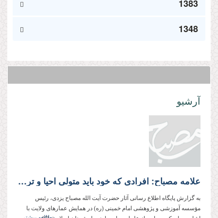
1383
1348
آرشیو
علامه مصباح: افرادی که خود باید متولی احیا و ترویج ارزش‌ها شوند، به تخریب آن می‌پردازند!
به گزارش پایگاه اطلاع رسانی آثار حضرت آیت الله مصباح یزدی، رئیس
مؤسسه آموزشی و پژوهشی امام خمینی (ره) در همایش عمار‌های ولایت با
مطالعه بیشتر...