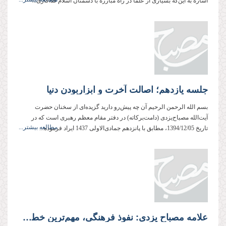
اشاره به این‌که بسیاری از علما در راه مبارزه با دشمنان اسلام فداکاری...
جلسه یازدهم؛ اصالت آخرت و ابزاربودن دنیا
بسم الله الرحمن الرحیم آن چه پیش‌رو دارید گزیده‌ای از سخنان حضرت
آیت‌الله مصباح‌یزدی (دامت‌بركاته) در دفتر مقام معظم رهبری است كه در
مطالعه بیشتر...
تاریخ 1394/12/05، مطابق با پانزدهم جمادی‌الاولی 1437 ایراد فرموده...
علامه مصباح یزدی: نفوذ فرهنگی، مهم‌ترین خطری است که انقلاب را تهدید می‌کند