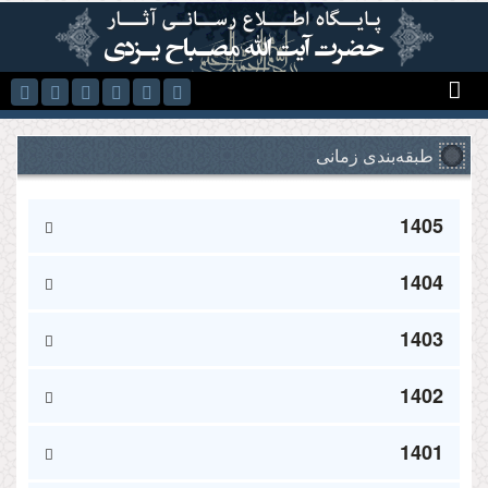
رفتن به محتوای اصلی
طبقه‌بندی زمانی
1405
1404
1403
1402
1401