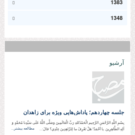
1383
1348
آرشیو
جلسه چهاردهم؛ پاداش‌هایی ویژه برای زاهدان
بِسْمِ اللَّهِ الرَّحْمَنِ الرَّحِيم الْحَمْدُللهِ رَبِّ الْعَالَمِینَ وَصَلَّی اللَّهُ عَلَی سَيِّدِنا مُحَمَّدٍ وَ
مطالعه بیشتر...
آلِهِ الطَّاهِرِینَ. يا أحْمَدُ! هَلْ تَعْرِفُ ما لِلزّاهِدِينَ عِنْدِي؟ قالَ:...