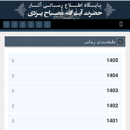
رفتن به محتوای اصلی
طبقه‌بندی زمانی
1405
1404
1403
1402
1401