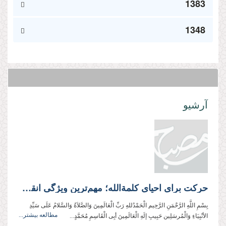
1383
1348
آرشیو
حرکت برای احیای کلمة‌الله؛ مهم‌ترین ویژگی انقلاب اسلامی ایران
بِسْمِ اللَّهِ الرَّحْمَنِ الرَّحِيم الْحَمْدُللهِ رَبِّ الْعَالَمِینَ وَالصَّلاَةُ وَالسَّلامُ عَلَی سَیِّدِ
مطالعه بیشتر...
الأنْبِیَاءِ وَالْمُرسَلِین حَبِیبِ إلَهِ الْعَالَمِینَ أبِی الْقَاسِمِ مُحَمَّدٍ...