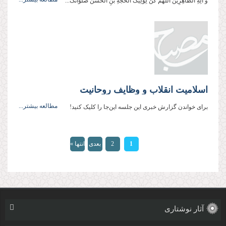
و آلِهِ الطَّاهِرِین أللَّهُمَّ کُنْ لِوَلِیِّکَ الحُجَّةِ بْنِ الْحَسَن صَلَوَاتُکَ...
اسلامیت انقلاب و وظایف روحانیت
مطالعه بیشتر...
برای خواندن گزارش خبری این‌ جلسه این‌جا را کلیک کنید!
صفحه‌ها
1
2
بعدی
انتها »
›
آثار نوشتاری