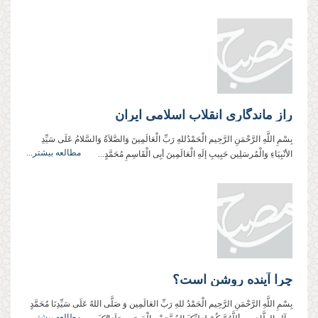
راز ماندگاری انقلاب اسلامی ایران
بِسْمِ اللَّهِ الرَّحْمَنِ الرَّحِيم الْحَمْدُللهِ رَبِّ الْعَالَمِینَ وَالصَّلاَةُ وَالسَّلامُ عَلَی سَیِّدِ
مطالعه بیشتر...
الأنْبِیَاءِ وَالْمُرسَلِین حَبِیبِ إلَهِ الْعَالَمِینَ أبِی الْقَاسِمِ مُحَمَّدٍ...
چرا آینده روشن است؟
بِسْمِ اللَّهِ الرَّحْمَنِ الرَّحِيم الْحَمْدُ للهِ رَبِّ العَالَمِین وَ صَلَّی اللهُ عَلَی سَیِّدِنَا مُحَمَّدٍ
مطالعه بیشتر...