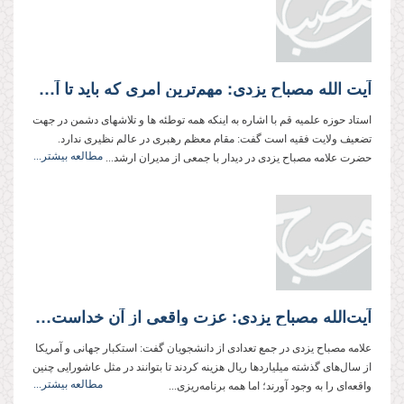
آیت الله مصباح یزدی: مهم‌ترین امری كه باید تا آخرین قطره خون از آن دفاع كنیم مسأله ولایت فقیه است
استاد حوزه علمیه قم با اشاره به اینكه همه توطئه ها و تلاشهای دشمن در جهت
تضعیف ولایت فقیه است گفت: مقام معظم رهبری در عالم نظیری ندارد.
مطالعه بیشتر...
حضرت علامه مصباح یزدی در دیدار با جمعی از مدیران ارشد...
آیت‌الله مصباح یزدی: عزت واقعی از آن خداست و هر فردی، هر اندازه به خدا نزدیك شود، عزتمندتر می‌شود
علامه مصباح یزدی در جمع تعدادی از دانشجویان گفت: استكبار جهانی و آمریكا
از سال‌های گذشته میلیاردها ریال هزینه كردند تا بتوانند در مثل عاشورایی چنین
مطالعه بیشتر...
واقعه‌ای را به وجود آورند؛ اما همه برنامه‌ریزی‌...