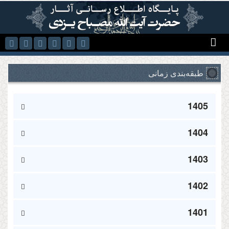
رفتن به محتوای اصلی
طبقه‌بندی زمانی
1405
1404
1403
1402
1401