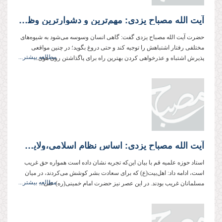
آیت الله مصباح یزدی: مهم‌ترین و دشوارترین وظیفه قضات پرهیز از پیروی هوای نفس است که جز با توكل بر خدا و توسل به اولیای الهی میسر نمی‌شود
حضرت آیت الله مصباح یزدی گفت: گاهی انسان وسوسه می‌شود به شیوه‌های
مختلفی رفتار اشتباهش را توجیه كند و حتی دروغ بگوید؛ در چنین مواقعی
مطالعه بیشتر...
پذیرش اشتباه و عذرخواهی كردن بهترین راه برای پاگذاشتن روی هوی...
آیت الله مصباح یزدی: اساس نظام اسلامی،‌ولایت فقیه و رمز بقای آن، رهبری حکیمانه رهبر معظم انقلاب است
استاد حوزه علمیه قم با بیان این‌كه تجربه نشان داده است همواره حق غریب
است، ادامه داد: اهل‌بیت(ع) كه برای سعادت بشر كوشش می‌كردند، در میان
مطالعه بیشتر...
مسلمانان غریب بودند. در این عصر نیز حضرت امام خمینی(ره) علی‌...