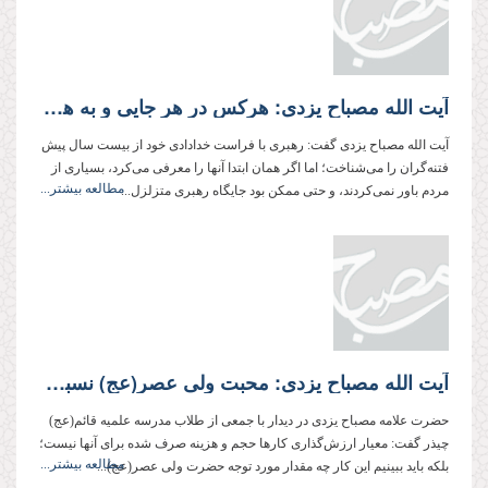
آیت الله مصباح یزدی: هركس در هر جایی و به هر زبان و قلمی از ولی فقیه حمایت كند، در واقع از امام زمان(عج) و اسلام حمایت كرده است
آیت الله مصباح یزدی گفت: رهبری با فراست خدادادی خود از بیست سال پیش
فتنه‌گران را می‌شناخت؛ اما اگر همان ابتدا آنها را معرفی می‌كرد، بسیاری از
مطالعه بیشتر...
مردم باور نمی‌کردند، و حتی ممكن بود جایگاه رهبری متزلزل...
آیت الله مصباح یزدی: محبت ولی عصر(عج) نسبت به شیعیانش بیشتر از مجموع محبت همه پدران و مادران به فرزندانشان است
حضرت علامه مصباح یزدی در دیدار با جمعی از طلاب مدرسه علمیه قائم(عج)
چیذر گفت: معیار ارزش‌گذاری كارها حجم و هزینه صرف شده برای آنها نیست؛
مطالعه بیشتر...
بلكه باید ببینیم این كار چه مقدار مورد توجه حضرت ولی عصر(عج)...