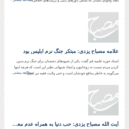
ابعاد وجودی انسان كه شامل باورهای دینی و تربیت‌های اخلاقی...
علامه مصباح یزدی: مبتكر جنگ نرم ابلیس بود
استاد حوزه علمیه قم گفت: یكی از شیوه‌های دشمنان برای جنگ نرم بدبین
كردن مردم نسبت به روحانیون و ایجاد شبهاتی نظیر این است كه هرچه اینها
مطالعه بیشتر...
می‌گویند به خاطر منافع خودشان است و حتی ولایت فقیه نیز امری...
آیت الله مصباح یزدی: حب دنیا به همراه عدم معرفت و بصیرت، ریشه انحراف خواص بوده و هست