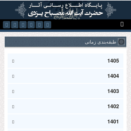
رفتن به محتوای اصلی
طبقه‌بندی زمانی
1405
1404
1403
1402
1401