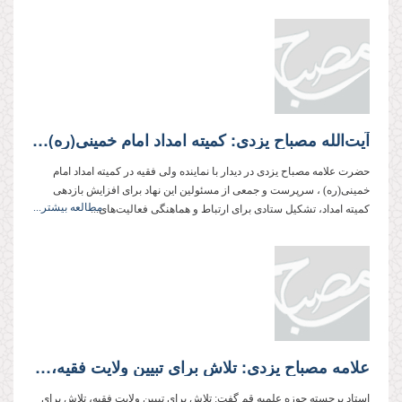
آیت‌الله مصباح یزدی: كمیته امداد امام خمینی(ره) در تأمین نیازهای مادی و معنوی مددجویان نیازمند تعیین استراتژی، برنامه‌ریزی، دقت و ظرافت است
حضرت علامه مصباح یزدی در دیدار با نماینده ولی فقیه در كمیته امداد امام
خمینی(ره) ، سرپرست و جمعی از مسئولین این نهاد برای افزایش بازدهی
مطالعه بیشتر...
كمیته امداد، تشكیل ستادی برای ارتباط و هماهنگی فعالیت‌های...
علامه مصباح یزدی: تلاش برای تبیین ولایت فقیه، تلاش برای بقای اسلام است
استاد برجسته حوزه علمیه قم گفت: تلاش برای تبیین ولایت فقیه، تلاش برای