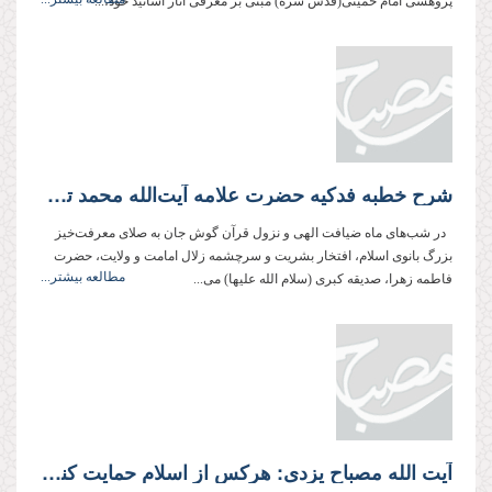
پژوهشى امام خمینى(قدس سره) مبنى بر معرفى آثار اساتید خود،...
شرح خطبه فدكیه حضرت علامه آیت‌الله محمد تقی مصباح یزدی ـ‌ دام ظله
در شب‌های ماه ضیافت الهی و نزول قرآن گوش جان به صلای معرفت‌خیز
بزرگ بانوی اسلام، افتخار بشریت و سرچشمه‌ زلال امامت و ولایت، حضرت
مطالعه بیشتر...
فاطمه زهرا، صدیقه کبری (سلام الله علیها) می...
آیت الله مصباح یزدی: هركس از اسلام حمایت کند از او حمایت می‌‌کنیم ولی اگر منحرف شد بار اول تذكر می‌دهیم و در صورتی كه ترتیب اثر ندهند به گونه دیگری رفتار خواهد شد