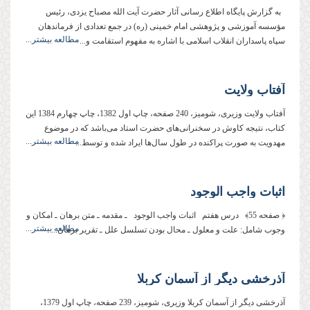
به گزارش پایگاه اطلاع رسانی آثار حضرت آیت الله مصباح یزدی، رئیس
مؤسسه آموزشی و پژوهشی امام خمینی (ره) در جمع تعدادی از فرماندهان
مطالعه بیشتر...
سپاه پاسداران انقلاب اسلامی با اشاره به مفهوم استقامت و...
آفتاب ولایت‏
آفتاب ولایت‏ وزیری، شومیز، 240 صفحه، چاپ اول 1382، چاپ چهارم 1384 این
کتاب، نتیجه کاوش در سخنرانی‌های حضرت استاد می‌باشد که در موضوع
مطالعه بیشتر...
مهدویت به صورت پراکنده در طول سال‌ها ایراد شده و توسط...
اثبات واجب الوجود
﴿ صفحه 55﴾ درس هفتم اثبات واجب الوجود ـ مقدمه ـ متن برهان ـ امكان و
مطالعه بیشتر...
وجوب شامل: علت و معلول ـ محال بودن تسلسل علل ـ تقریر برهان...
آذرخشى دیگر از آسمان كربلا
آذرخشى دیگر از آسمان كربلا وزیری، شومیز، 239 صفحه، چاپ اول 1379،