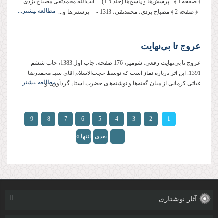
﴿ صفحه 1 ﴾ پرسش‌ها و پاسخ‌ها (جلد 5-1) آیت‌الله محمدتقى مصباح یزدى
مطالعه بیشتر...
‌﴿ صفحه 2 ﴾ مصباح یزدی، محمدتقی، 1313 - پرسش‌ها و...
عروج تا بى‌نهایت
عروج تا بى‌نهایت رقعی، شومیز، 176 صفحه، چاپ اول 1383، چاپ ششم
1391. این اثر درباره نماز است که توسط حجت‌الاسلام آقای سید محمدرضا
مطالعه بیشتر...
غیاثی کرمانی از میان گفته‌ها و نوشته‌های حضرت استاد گردآوری و...
صفحه‌ها
9
8
7
6
5
4
3
2
1
…
بعدی
انتها »
›
آثار نوشتاری