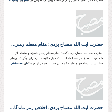
علمیه قم در پاسخ به سؤال یكی از دانشجویان در خصوص موضع‌گیری برخی...
حضرت آیت الله مصباح یزدی: مقام معظم رهبری نمونه و سایه‌ای از شخصیت ائمه(ع) در همه ابعاد است
حضرت آیت الله مصباح یزدی گفت: مقام معظم رهبری نمونه و سایه‌ای از
شخصیت ائمه(ع) در همه ابعاد است كه قابل مقایسه با رهبران دیگر كشورهای
مطالعه بیشتر...
دنیا نیست. استاد حوزه علمیه قم در در دیدار با جمعی از فرهنگیان...
حضرت آیت الله مصباح یزدی: اخلاص رمز ماندگاری خدمات دینی است