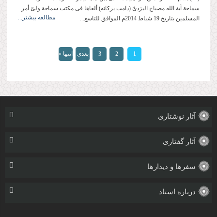
سماحة آیة الله مصباح الیزدیّ (دامت بركاته) ألقاها فی مكتب سماحة ولیّ أمر
مطالعه بیشتر...
المسلمین بتاریخ 19 شباط 2014م الموافق للتاسع...
صفحه‌ها
1
2
3
بعدی
انتها »
›
آثار نوشتاری
آثار گفتاری
سفرها و دیدارها
درباره استاد