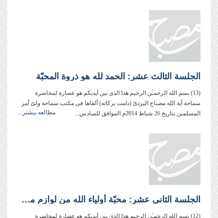
الجلسة الثالث عشر: الحمد لله هو ذروة المحبّة
(13) بسم الله الرحمـٰن الرحیم هذا الذی بین أیدیكم هو عصارة لمحاضرة
سماحة آیة الله مصباح الیزدیّ (دامت بركاته) ألقاها فی مكتب سماحة ولیّ أمر
مطالعه بیشتر...
المسلمین بتاریخ 26 شباط 2014م الموافق للسادس...
الجلسة الثانی عشر: محبّة أولیاء الله من لوازم محبتّه تعالى
(12) بسم الله الرحمـٰن الرحیم هذا الذی بین أیدیكم هو عصارة لمحاضرة