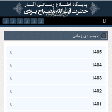
رفتن به محتوای اصلی
طبقه‌بندی زمانی
1405
1404
1403
1402
1401