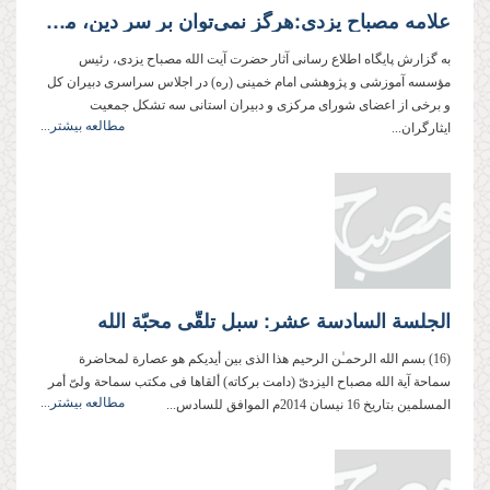
علامه مصباح یزدی:هرگز نمی‌توان بر سر دین، مصالحه و تعامل كرد
به گزارش پایگاه اطلاع رسانی آثار حضرت آیت الله مصباح یزدی، رئیس
مؤسسه آموزشی و پژوهشی امام خمینی (ره) در اجلاس سراسری دبیران کل
و برخی از اعضای شورای مركزی و دبیران استانی سه تشكل جمعیت
مطالعه بیشتر...
ایثارگران...
الجلسة السادسة عشر: سبل تلقّی محبّة الله
(16) بسم الله الرحمـٰن الرحیم هذا الذی بین أیدیكم هو عصارة لمحاضرة
سماحة آیة الله مصباح الیزدیّ (دامت بركاته) ألقاها فی مكتب سماحة ولیّ أمر
مطالعه بیشتر...
المسلمین بتاریخ 16 نیسان 2014م الموافق للسادس...