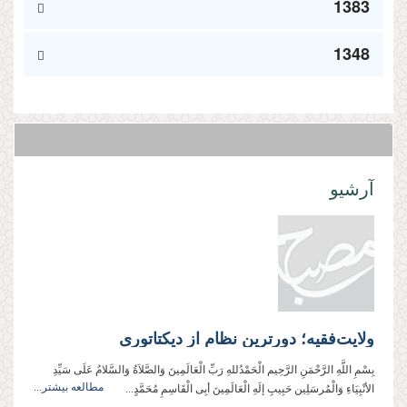
1383
1348
آرشیو
ولایت‌فقیه؛ دورترین نظام از دیکتاتوری
بِسْمِ اللَّهِ الرَّحْمَنِ الرَّحِيم الْحَمْدُللهِ رَبِّ الْعَالَمِینَ وَالصَّلاَةُ وَالسَّلامُ عَلَی سَیِّدِ
مطالعه بیشتر...
الأنْبِیَاءِ وَالْمُرسَلِین حَبِیبِ إلَهِ الْعَالَمِینَ أبِی الْقَاسِمِ مُحَمَّدٍ...