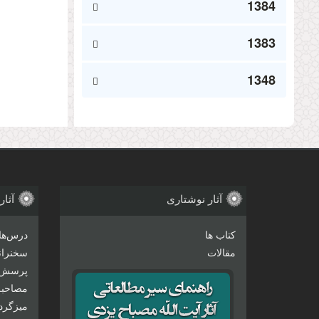
1384
1383
1348
آثار نوشتاری
آثار
کتاب ها
درس‌ها
مقالات
سخنرانی
پرسش 
مصاحبه‌
میزگرد