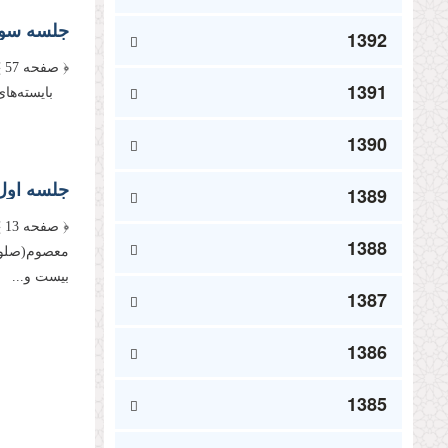
جلسه سوم:
1392
﴿
1391
بایسته‌‌هاى 
1390
1389
﴿
1388
معصوم(صلوا
بیست و...
1387
صفحه‌
1386
1385