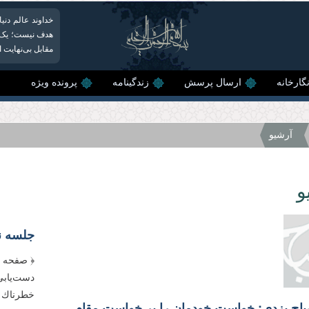
خداوند عالم دنیا ر
هدف نیست؛ یک ک
مقابل بی‌نهایت 
گارخانه
ارسال پرسش
زندگینامه
پرونده ویژه
آرشیو
و
جلسه نه
دست‌‌یابى
خطرناك و
علامه مصباح یزدی: خواست خودمان را بر خواست مقام معظم رهبری تحمیل نکنیم.