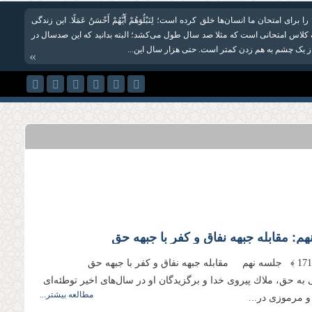
ا برای امتحان ما انسان‌ها خلق کرده است؛ لِنَبْلُوَهُمْ أَیُّهُمْ أَحْسَنُ عَمَلًا. این زندگی
لاس امتحانی است که مثلا صد سال طول می‌کشد؛ البته بدانید که این صدسال در
از یک چشم به هم زدن کمتر است. حتى هزار سال این...
»
م: مقابله جبهه نفاق و كفر با جبهه حق
﴿ صفحه 171 ﴾ جلسه نهم مقابله جبهه نفاق و كفر با جبهه حق
 به حق، ملاك پیروى خدا و برگزیدگان او در سال‌‌هاى اخیر توطئه‌‌اى
مطالعه بیشتر...
 مرموزى در...