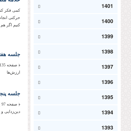
1401
کمی فکر کنی
حرکتی انجام
1400
کنیم اگر هم 
1399
1398
1397
ارزش‌‌ها نگ
1396
جلسه پنجم
1395
﴿
1394
دین‌‌زدایى و
1393