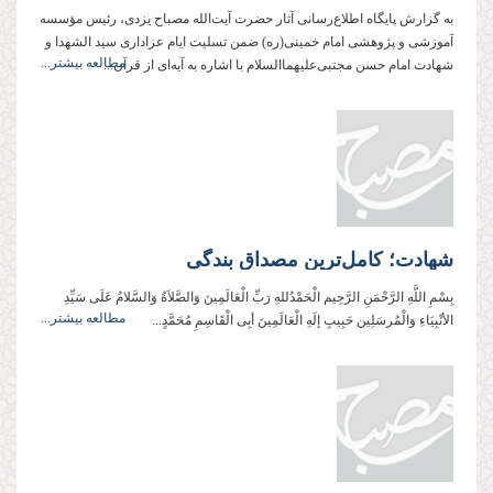
به گزارش پایگاه اطلاع‌رسانی آثار حضرت آیت‌الله مصباح یزدی، رئیس مؤسسه
آموزشی و پژوهشی امام خمینی(ره) ضمن تسلیت ایام عزاداری سید الشهدا و
مطالعه بیشتر...
شهادت امام حسن مجتبی‌علیهماالسلام با اشاره به آیه‌ای از قرآن...
شهادت؛ کامل‌ترین مصداق بندگی
بِسْمِ اللَّهِ الرَّحْمَنِ الرَّحِيم الْحَمْدُللهِ رَبِّ الْعَالَمِینَ وَالصَّلاَةُ وَالسَّلامُ عَلَی سَیِّدِ
مطالعه بیشتر...
الأنْبِیَاءِ وَالْمُرسَلِین حَبِیبِ إلَهِ الْعَالَمِینَ أبِی الْقَاسِمِ مُحَمَّدٍ...