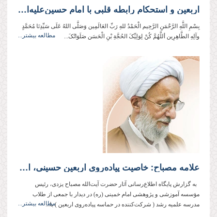
اربعین و استحکام رابطه قلبی با امام حسین‌علیه‌السلام
بِسْمِ اللَّهِ الرَّحْمَنِ الرَّحِيم الْحَمْدُ للهِ رَبِّ العَالَمِین وَصَلَّی اللهُ عَلَی سَیِّدِنَا مُحَمَّدٍ
مطالعه بیشتر...
وآلِهِ الطَّاهِرِین أللَّهُمَّ کُنْ لِوَلِیِّکَ الحُجَّةِ بْنِ الْحَسَن صَلَوَاتُکَ...
علامه مصباح: خاصیت پیاده‌روی اربعین حسینی، استحکام رابطه قلبی با محبوب است
به گزارش پایگاه اطلاع‌رسانی آثار حضرت آیت‌الله مصباح یزدی، رئیس
مؤسسه آموزشی و پژوهشی امام خمینی (ره) در دیدار با جمعی از طلاب
مطالعه بیشتر...
مدرسه علمیه رشد ( شرکت‌کننده در حماسه پیاده‌روی اربعین ) با...