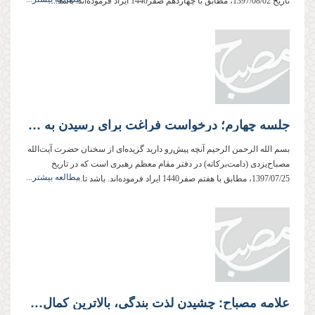
تاریخ 1397/08/02، مطابق با چهاردهم صفر1440 ایراد فرموده‌اند. باشد...
جلسه چهارم؛ درخواست فراغت برای رسیدن به غایت
بسم الله الرحمن الرحیم آنچه پیش‌رو دارید گزیده‌ای از سخنان حضرت آیت‌الله
مصباح‌یزدی (دامت‌بركاته) در دفتر مقام معظم رهبری است كه در تاریخ
مطالعه بیشتر...
1397/07/25، مطابق با هفتم صفر1440 ایراد فرموده‌اند. باشد تا...
علامه مصباح: چشیدن لذت بندگی، بالاترین کمال‌هاست