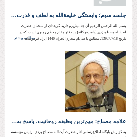
جلسه سوم؛ وابستگی خلیفة‌الله به لطف و قدرت الهی
بسم الله الرحمن الرحیم آن چه پیش‌رو دارید گزیده‌ای از سخنان حضرت
آیت‌الله مصباح‌یزدی (دامت‌بركاته) در دفتر مقام معظم رهبری است كه در
مطالعه بیشتر...
تاریخ 1397/07/18، مطابق با سی‌ام محرم الحرام 1440 ایراد فرموده‌اند...
علامه مصباح: مهم‌ترین وظیفه روحانیت، پاسخ به پرسش‌های بنیادین اعتقادی است
به گزارش پایگاه اطلاع‌رسانی آثار حضرت آیت‌الله مصباح یزدی، رئیس مؤسسه