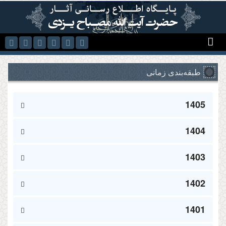
رفتن به محتوای اصلی
طبقه‌بندی زمانی
1405
1404
1403
1402
1401