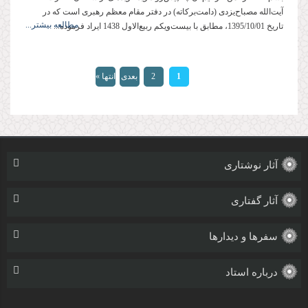
آیت‌الله مصباح‌یزدی (دامت‌بركاته) در دفتر مقام معظم رهبری است كه در
مطالعه بیشتر...
تاریخ 1395/10/01، مطابق با بیست‌ویکم ربیع‌الاول 1438 ایراد فرموده...
صفحه‌ها
1
2
بعدی
انتها »
›
آثار نوشتاری
آثار گفتاری
سفرها و دیدارها
درباره استاد