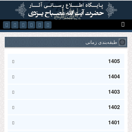
رفتن به محتوای اصلی
طبقه‌بندی زمانی
1405
1404
1403
1402
1401