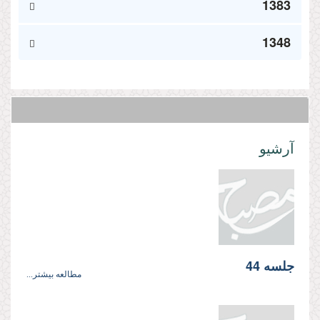
1383
1348
آرشیو
جلسه 44
مطالعه بیشتر...