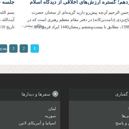
دهم؛ گستره ارزش‌های اخلاقی از دیدگاه اسلام
جلسه چ
رحمن الرحیم آن‌چه پیش‌رو دارید گزیده‌ای از سخنان حضرت
بسم الله
باح‌یزدی (دامت‌بركاته) در دفتر مقام معظم رهبری است كه در
آیت‌الله
مطالعه بیشتر...
تاریخ 1398/03/10، مطابق با بیست‌و‌پنجم رمضان1440 ایراد فرموده‌اند...
ها
1
2
3
بعدی
›
 گفتاری
سفرها و دیدارها
لبنان
‌ها
سوریه
و پاسخ
اسپانیا و آمریکای لاتین