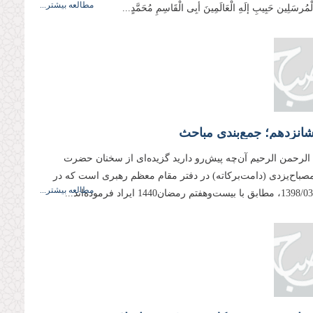
مطالعه بیشتر...
وَالْمُرسَلِین حَبِیبِ إلَهِ الْعَالَمِینَ أبِی الْقَاسِمِ مُحَمَّدٍ...
انزدهم؛ جمع‌بندی مباحث
 الرحمن الرحیم آن‌چه پیش‌رو دارید گزیده‌ای از سخنان حضرت
 مصباح‌یزدی (دامت‌بركاته) در دفتر مقام معظم رهبری است كه در
مطالعه بیشتر...