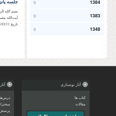
جلسه پانز
1384
بسم الله ال
1383
آیت‌الله مص
تاریخ 1398/03/11، مطابق با بیست‌و‌ششم رمضان1440 ایراد فرموده‌اند....
1348
صفحه‌
آثار نوشتاری
آثار
کتاب ها
درس‌ها
مقالات
سخنرانی
پرسش 