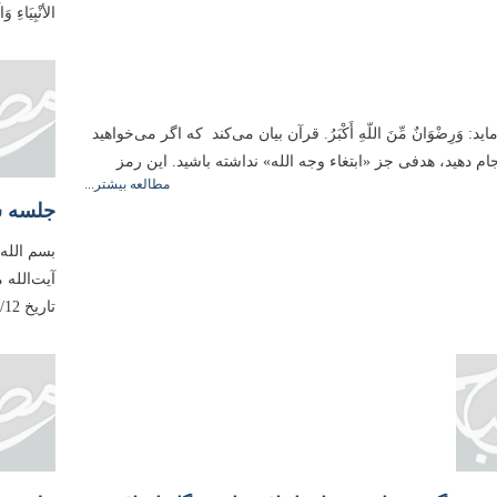
الأنْبِیَاءِ 
: وَرِضْوَانٌ مِّنَ اللّهِ أَكْبَرُ. قرآن بیان می‌کند که اگر می‌خواهید
ام دهید، هدفی جز «ابتغاء وجه‌ الله» نداشته باشید. این رمز
مطالعه بیشتر...
جلسه ش
بسم الله
آیت‌الله
تاریخ 1398/03/12، مطابق با بیست‌و‌هفتم رمضان1440 ایراد فرموده‌اند...