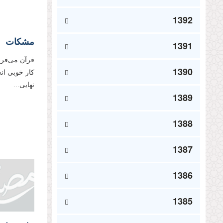
1392
مشکات
1391
قرآن می‌فرماید
1390
کار خوبی انج
نهایی...
1389
1388
1387
1386
1385