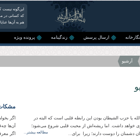
این‌گونه نیست ک
که کسانی در مرح
هم به آن‌ها عنای
گارخانه
ارسال پرسش
زندگینامه
پرونده ویژه
آرشیو
و
مشکات
لله یا حزب الشیطان بودن این رابطه قلبی است که البته در
اگر بخوا
ری خواهد داشت. اما ریشه‌اش از محبت قلبی شروع می‌شود؛
آن‌ها چه‌
مطالعه بیشتر...
 دشمنان را دوست دارند؛ زیرا برای...
اگر معرف