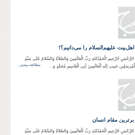
 اهل‌بیت علیهم‌السلام را می‌دانیم؟!
 الرَّحْمَنِ الرَّحِیم الْحَمْدُللهِ رَبِّ الْعَالَمِینَ وَالصَّلاَةُ وَالسَّلامُ عَلَی سَیِّدِ
مطالعه بیشتر...
وَالْمُرسَلِین حَبِیبِ إلَهِ الْعَالَمِینَ أبِی الْقَاسِمِ مُحَمَّدٍ وَ...
برترین مقام انسان
 الرَّحْمَنِ الرَّحِیم الْحَمْدُللهِ رَبِّ الْعَالَمِینَ وَالصَّلاَةُ وَالسَّلامُ عَلَی سَیِّدِ