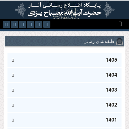
رفتن به محتوای اصلی
طبقه‌بندی زمانی
1405
1404
1403
1402
1401