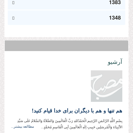
1383
1348
آرشیو
هم تنها و هم با دیگران برای خدا قیام کنید!
بِسْمِ اللَّهِ الرَّحْمَنِ الرَّحِيم الْحَمْدُللهِ رَبِّ الْعَالَمِینَ وَالصَّلاَةُ وَالسَّلامُ عَلَی سَیِّدِ
مطالعه بیشتر...
الأنْبِیَاءِ وَالْمُرسَلِین حَبِیبِ إلَهِ الْعَالَمِینَ أبِی الْقَاسِمِ مُحَمَّدٍ...