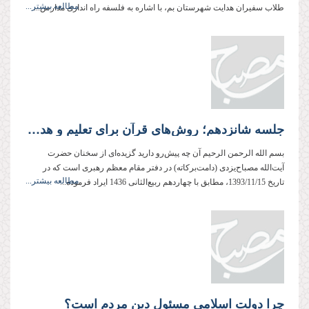
مطالعه بیشتر...
طلاب سفیران هدایت شهرستان بم، با اشاره به فلسفه راه اندازی مدارس...
جلسه شانزدهم؛ روش‌های قرآن برای تعلیم و هدایت مردم
بسم الله الرحمن الرحیم آن چه پیش‌رو دارید گزیده‌ای از سخنان حضرت
آیت‌الله مصباح‌یزدی (دامت‌بركاته) در دفتر مقام معظم رهبری است كه در
مطالعه بیشتر...
تاریخ 1393/11/15، مطابق با چهاردهم ربیع‌الثانی 1436 ایراد فرموده‌...
چرا دولت اسلامی مسئول دین مردم است؟