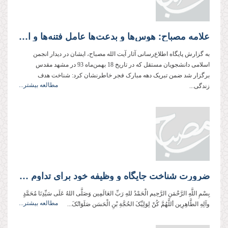
علامه مصباح: هوس‌ها و بدعت‌ها عامل فتنه‌ها و انحرافات است
به گزارش پایگاه اطلاع‌رسانی آثار آیت الله مصباح، ایشان در دیدار انجمن
اسلامی دانشجویان مستقل که در تاریخ 18 بهمن‌ماه 93 در مشهد مقدس
برگزار شد ضمن تبریک دهه مبارک فجر خاطرنشان کرد: شناخت هدف
مطالعه بیشتر...
زندگی...
ضرورت شناخت جایگاه و وظیفه خود برای تداوم انقلاب
بِسْمِ اللَّهِ الرَّحْمَنِ الرَّحِيم الْحَمْدُ للهِ رَبِّ العَالَمِین وَصَلَّی اللهُ عَلَی سَیِّدِنَا مُحَمَّدٍ
مطالعه بیشتر...
وآلِهِ الطَّاهِرِین أللَّهُمَّ کُنْ لِوَلِیِّکَ الحُجَّةِ بْنِ الْحَسَن صَلَوَاتُکَ...