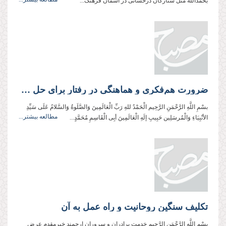
بحمدالله مثل ستارگان درخشانی‌‌‌‌‌ در آسمان فرهنگ...
ضرورت هم‌فكری و هماهنگی در رفتار برای حل مسائل فرهنگی و اجتماعی
بسْمِ اللَّهِ الرَّحْمَنِ الرَّحِیم الْحَمْدُ للهِ رَبِّ الْعَالَمِینَ وَالصَّلَوةُ وَالسَّلامُ عَلَی سَیِّدِ
مطالعه بیشتر...
الأنْبِیَاءِ وَالْمُرسَلِین حَبِیبِ إلَهِ الْعَالَمِینَ أبِی الْقَاسِمِ مُحَمَّدٍ...
تکلیف سنگین روحانیت و راه عمل به آن
بِسْمِ اللَّهِ الرَّحْمَنِ الرَّحِيم خدمت برادران و سروران ارجمند خيرمقدم عرض