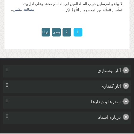
الانبیاء والمرسلین حبیب اله العالمین ابی القاسم محمّد وعلی اهل بیته
مطالعه بیشتر...
الطّیبین الطّاهرین المعصومین أللَّهُمَّ کُنْ...
صفحه‌ها
1
2
بعدی
انتها »
›
آثار نوشتاری
آثار گفتاری
سفرها و دیدارها
درباره استاد