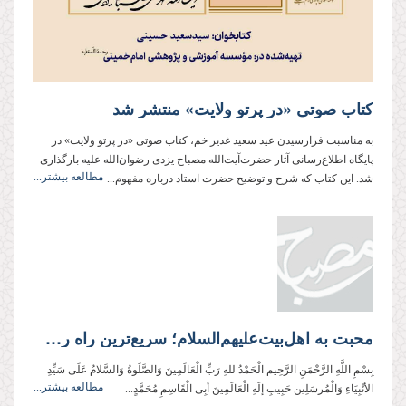
کتاب صوتی «در پرتو ولایت» منتشر شد
به مناسبت فرارسیدن عید سعید غدیر خم، کتاب صوتی «در پرتو ولایت» در
پایگاه اطلاع‌رسانی آثار حضرت‌آیت‌الله مصباح یزدی رضوان‌الله علیه بارگذاری
مطالعه بیشتر...
شد. این کتاب که شرح و توضیح حضرت استاد درباره مفهوم...
محبت به اهل‌بیت‌علیهم‌السلام؛ سریع‌ترین راه رسیدن به سعادت ابدی!
بِسْمِ اللَّهِ الرَّحْمَنِ الرَّحِیم الْحَمْدُ للهِ رَبِّ الْعَالَمِینَ وَالصَّلَوةُ وَالسَّلامُ عَلَی سَیِّدِ
مطالعه بیشتر...
الأنْبِیَاءِ وَالْمُرسَلِین حَبِیبِ إلَهِ الْعَالَمِینَ أبِی الْقَاسِمِ مُحَمَّدٍ...