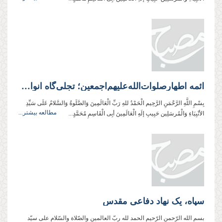
ائمه اطهار‌صلوات‌‌الله‌‌عليهم‌‌اجمعين؛ تجلی‌گاه انوار الهی
بِسْمِ اللَّهِ الرَّحْمَنِ الرَّحِیم الْحَمْدُ للهِ رَبِّ الْعَالَمِینَ وَالصَّلَوةُ وَالسَّلامُ عَلَی سَیِّدِ
مطالعه بیشتر...
الأنْبِیَاءِ وَالْمُرسَلِین حَبِیبِ إلَهِ الْعَالَمِینَ أبِی الْقَاسِمِ مُحَمَّدٍ...
سپاه، یک نهاد دفاعی مقدس
بسم الله الرّحمن الرّحیم الحمد لله ربّ العالمین والصّلاة والسّلام علی سیّد