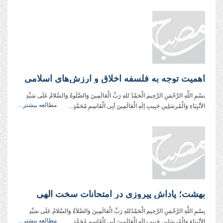
اهمیت توجه به فلسفه اخلاق و ارزش‌های اسلامی
بسْمِ اللَّهِ الرَّحْمَنِ الرَّحِیم الْحَمْدُ للهِ رَبِّ الْعَالَمِینَ وَالصَّلَوةُ وَالسَّلامُ عَلَی سَیِّدِ
مطالعه بیشتر...
الأنْبِیَاءِ وَالْمُرسَلِین حَبِیبِ إلَهِ الْعَالَمِینَ أبِی الْقَاسِمِ مُحَمَّدٍ...
بهشت؛ پاداش پیروزی در امتحانات سخت الهی
بِسْمِ اللَّهِ الرَّحْمَنِ الرَّحِیم الْحَمْدُللهِ رَبِّ الْعَالَمِینَ وَالصَّلاَةُ وَالسَّلامُ عَلَی سَیِّدِ
مطالعه بیشتر...
الأنْبِیَاءِ وَالْمُرسَلِین حَبِیبِ إلَهِ الْعَالَمِینَ أبِی الْقَاسِمِ مُحَمَّدٍ...