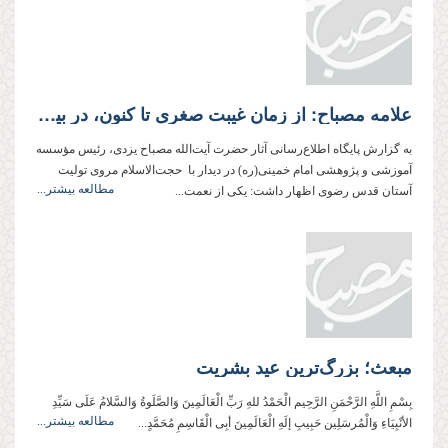
علامه مصباح: از زمان غیبت صغری تا کنون، در بین بزرگان شاخص کسی به جامعیت مقام معظم رهبری را نمی‌توان یافت
به گزارش پایگاه اطلاع‌رسانی آثار حضرت آیت‌الله مصباح یزدی، رئیس مؤسسه
آموزشی و پژوهشی امام خمینی(ره) در دیدار با حجت‌الاسلام مروی تولیت
مطالعه بیشتر...
آستان قدس رضوی اظهار داشت: یکی از نعمت...
مبعث؛ بزرگ‌ترین عید بشریت
بِسْمِ اللَّهِ الرَّحْمَنِ الرَّحِیم الْحَمْدُ للهِ رَبِّ الْعَالَمِینَ وَالصَّلَوةُ وَالسَّلامُ عَلَی سَیِّدِ
مطالعه بیشتر...
الأنْبِیَاءِ وَالْمُرسَلِین حَبِیبِ إلَهِ الْعَالَمِینَ أبِی الْقَاسِمِ مُحَمَّدٍ...