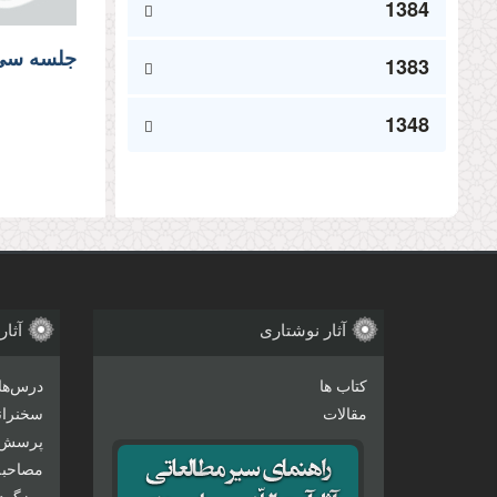
1384
جلسه سی‌و
1383
1348
صفحه‌
آثار نوشتاری
آثار
کتاب ها
درس‌ها
مقالات
سخنرانی
پرسش 
مصاحبه‌