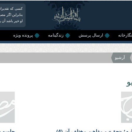
کسی که تقدیرا
بنابراین اگر مص
او خیر باشد آن 
گارخانه
ارسال پرسش
زندگینامه
پرونده ویژه
آرشیو
و
م؛‌ «حق» و مفاهیم مختلف آن (4)
جلسه سو