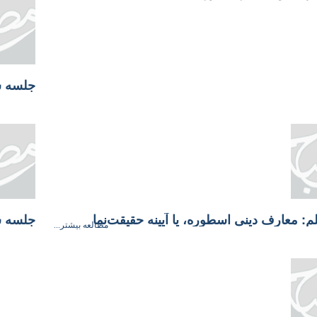
: معارف دینى اسطوره، یا آیینه حقیقت‌نما
جلسه س
مطالعه بیشتر...