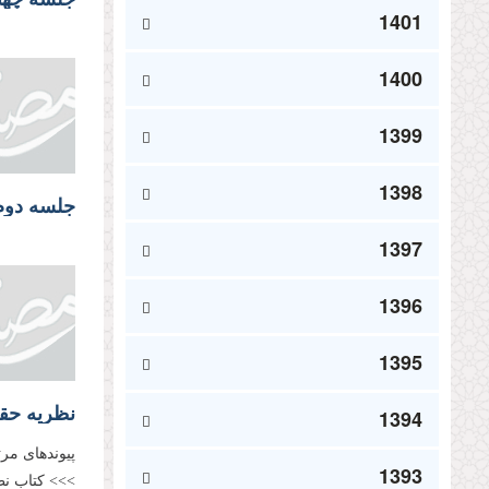
1401
1400
1399
1398
جلسه دوم؛
1397
1396
1395
نظریه حق
1394
پیوندهای مر
1393
>>> کتاب نظ