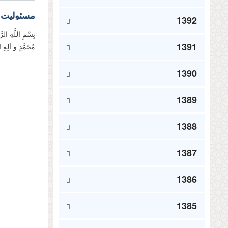
مسئولیت 
1392
بِسْمِ اللَّهِ الر
1391
مُحَمَّدٍ و آلِهِ 
1390
1389
1388
1387
1386
1385