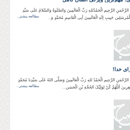
 الرَّحْمَنِ الرَّحِيم الْحَمْدُللهِ رَبِّ الْعَالَمِینَ وَالصَّلَوةُ وَالسَّلامُ عَلَی سَیِّدِ
مطالعه بیشتر...
وَالْمُرسَلِین حَبِیبِ إلَهِ الْعَالَمِینَ أبِی الْقَاسِمِ مُحَمَّدٍ وَ...
ای خدا!
ِ الرَّحْمَنِ الرَّحِيم الْحَمْدُ للهِ رَبِّ الْعَالَمِینَ وَصَلَّی اللهُ عَلَی سَیِّدِنا مُحَمَّدٍ
مطالعه بیشتر...
هِرِینَ أللَّهُمَّ کُنْ لِوَلِیِّکَ الحُجَّةِ بْنِ الْحَسَن...