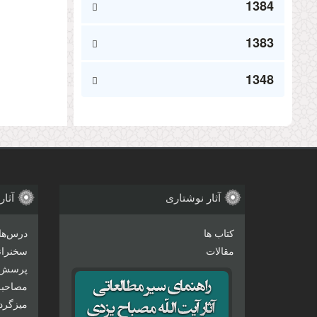
1384
1383
1348
آثار نوشتاری
آثار
کتاب ها
درس‌ها
مقالات
سخنرانی
پرسش 
مصاحبه‌
میزگرد