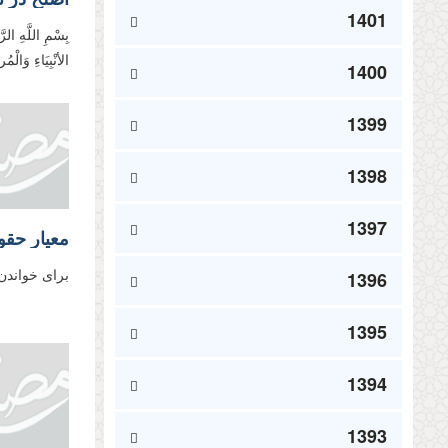
1401
بِسْمِ اللَّهِ الر
الأنْبِیَاءِ وَالْ
1400
1399
1398
1397
معیار حقو
1396
برای خواندن
1395
1394
1393