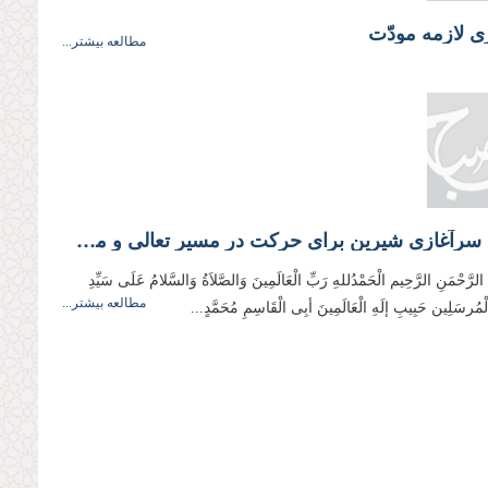
ی لازمه مودّت
مطالعه بیشتر...
تكلیف؛ سرآغازی شیرین برای حركت در مسیر تعالی و معنویت
 الرَّحْمَنِ الرَّحِیم الْحَمْدُللهِ رَبِّ الْعَالَمِینَ وَالصَّلاَةُ وَالسَّلامُ عَلَی سَیِّدِ
مطالعه بیشتر...
وَالْمُرسَلِین حَبِیبِ إلَهِ الْعَالَمِینَ أبِی الْقَاسِمِ مُحَمَّدٍ...