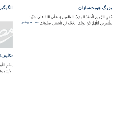
بزرگ هویت‌سازان
الگوگیر
َّحْمَنِ الرَّحِیم الْحَمْدُ للهِ رَبِّ العَالَمِین وَ صَلَّی اللهُ عَلَی سَیِّدِنَا
مطالعه بیشتر...
الطَّاهِرِین أللَّهُمَّ کُنْ لِوَلِیِّکَ الحُجَّةِ بْنِ الْحَسَن صَلَوَاتُکَ...
بِسْمِ اللَّهِ
الأنْبِیَاءِ 