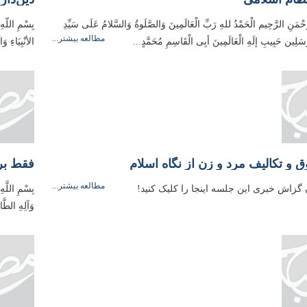
َّحْمَنِ الرَّحِیم الْحَمْدُ للهِ رَبِّ الْعَالَمِینَ وَالصَّلَوةُ وَالسَّلامُ عَلَی سَیِّدِ
بِسْمِ اللّهِ
مطالعه بیشتر...
مُرسَلِین حَبِیبِ إلَهِ الْعَالَمِینَ أبِی الْقَاسِمِ مُحَمَّدٍ...
الأنْبِیَاءِ 
ق و تکالیف مرد و زن از نگاه اسلام
فقط بر
مطالعه بیشتر...
 گزاش خبری این جلسه اینجا را کلیک کنید!
بِسْمِ اللَّه
وَآلِهِ الطَّا