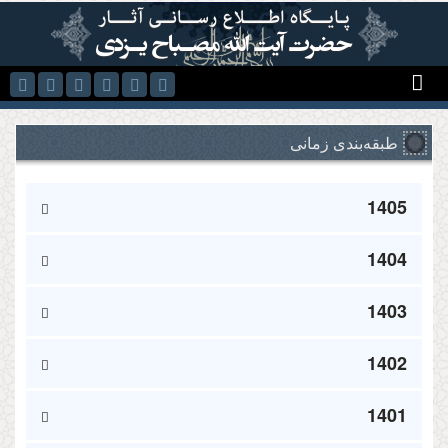
رفتن به محتوای اصلی
طبقه‌بندی زمانی
1405
1404
1403
1402
1401