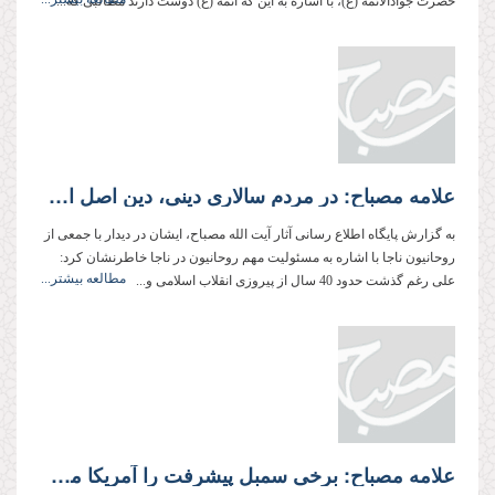
حضرت جوادالائمه (ع)، با اشاره به این که ائمه (ع) دوست دارند مطالبی که...
علامه مصباح: در مردم سالاری دینی، دین اصل است
به گزارش پایگاه اطلاع رسانی آثار آیت الله مصباح، ایشان در دیدار با جمعی از
روحانیون ناجا با اشاره به مسئولیت مهم روحانیون در ناجا خاطرنشان کرد:
مطالعه بیشتر...
علی رغم گذشت حدود 40 سال از پیروزی انقلاب اسلامی و...
علامه مصباح: برخی سمبل پیشرفت را آمریكا می دانند،‌ و به آن تقرب می‌جویند