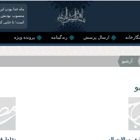
ماه خدا بودن ای
منسوب بودنش به
است؛ تا جایی که ر
گارخانه
ارسال پرسش
زندگینامه
پرونده ویژه
آرشیو
و
غ رسالات الهی
نقاط ق