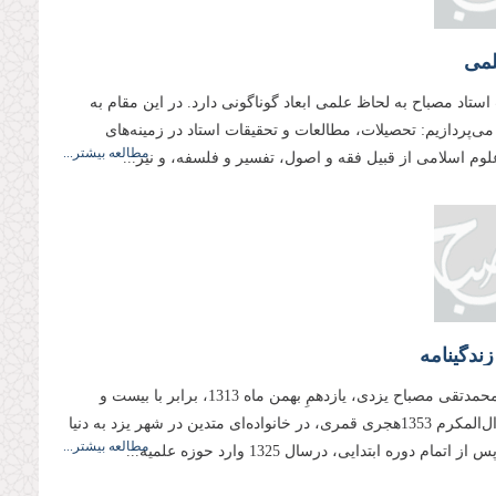
لمى
تاد مصباح به لحاظ علمى ابعاد گوناگونى دارد. در این مقام به
 مى‌پردازیم: تحصیلات، مطالعات و تحقیقات استاد در زمینه‌هاى
مطالعه بیشتر...
وم اسلامى از قبیل فقه و اصول، تفسیر و فلسفه، و نیز...
ندگینامه
آیت‌الله محمدتقى مصباح یزدى، یازدهمِ بهمن ماه 1313، برابر با بیست و
پنجم شوال‌المكرم 1353هجرى قمرى، در خانواده‌اى متدین در شهر یزد به دنیا
مطالعه بیشتر...
 اتمام دوره ابتدایى، درسال 1325 وارد حوزه علمیه...