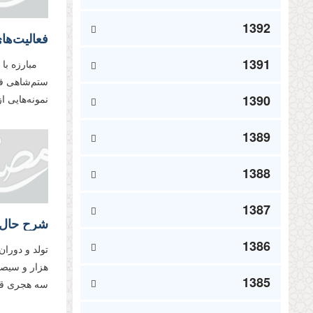
1392
فعالیت‌ها
1391
مبارزه با ر
ستم‌شاهى فعا
1390
نمونه‌هایى ا
1389
1388
1387
شرح حال
1386
تولد و دوران
هزار و سیصد
1385
سه هجرى قمر