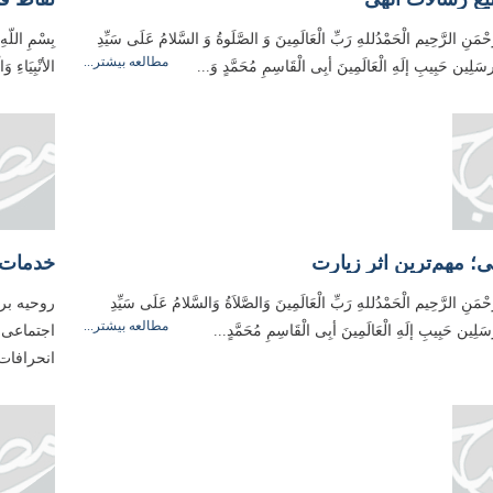
َّحْمَنِ الرَّحِيم الْحَمْدُللهِ رَبِّ الْعَالَمِینَ وَ الصَّلَوةُ وَ السَّلامُ عَلَی سَیِّدِ
بِسْمِ اللّهِ
مطالعه بیشتر...
ْمُرسَلِین حَبِیبِ إلَهِ الْعَالَمِینَ أبِی الْقَاسِمِ مُحَمَّدٍ وَ...
الأنْبِیَاءِ 
ی؛ مهم‌ترین اثر زیارت
خدمات و
َّحْمَنِ الرَّحِيم الْحَمْدُللهِ رَبِّ الْعَالَمِینَ وَالصَّلاَةُ وَالسَّلامُ عَلَی سَیِّدِ
روحیه برخ
مطالعه بیشتر...
مُرسَلِین حَبِیبِ إلَهِ الْعَالَمِینَ أبِی الْقَاسِمِ مُحَمَّدٍ...
اجتماعى پ
انحرافات