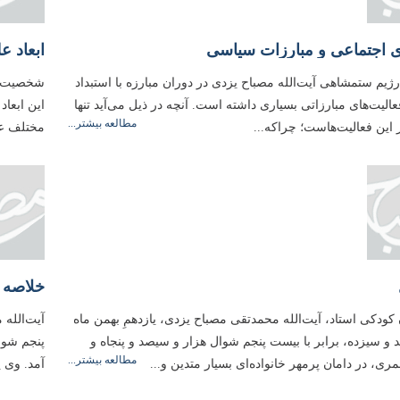
ى اجتماعى و مبارزات سیاسى
ابعاد ع
ژیم ستمشاهی آیت‌الله مصباح یزدى در دوران مبارزه با استبداد
شخصیت اس
لیت‌هاى مبارزاتى بسیارى داشته است. آنچه در ذیل مى‌آید تنها
این ابعاد
مطالعه بیشتر...
ز این فعالیت‌هاست؛ چراكه...
مختلف عل
خلاصه ز
 كودكى استاد، آیت‌الله محمدتقى مصباح یزدى، یازدهمِ بهمن ماه
 و سیزده، برابر با بیست پنجم شوال هزار و سیصد و پنجاه و
مطالعه بیشتر...
ى، در دامان پرمهر خانواده‌اى بسیار متدین و...
آمد. وی پس از