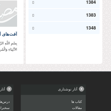
1384
1383
1348
آفت‌های آ
بِسْمِ اللّهِ الرّ
الأنْبِیَاءِ وَالْ
آثار نوشتاری
آثار
کتاب ها
درس‌ها
مقالات
سخنرانی