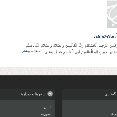
رمان‌خواهی
َحْمَنِ الرَّحِيم الْحَمْدُللهِ رَبِّ الْعَالَمِینَ وَالصَّلاَةُ وَالسَّلامُ عَلَی سَیِّدِ
مطالعه بیشتر...
مُرسَلِین حَبِیبِ إلَهِ الْعَالَمِینَ أبِی الْقَاسِمِ مُحَمَّدٍ وَعَلَی...
 گفتاری
سفرها و دیدارها
لبنان
‌ها
سوریه