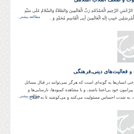
 الرَّحْمَنِ الرَّحِیم الْحَمْدُللهِ رَبِّ الْعَالَمِینَ وَالصَّلاَةُ وَالسَّلامُ عَلَی سَیِّدِ
مطالعه بیشتر...
وَالْمُرسَلِین حَبِیبِ إلَهِ الْعَالَمِینَ أبِی الْقَاسِمِ مُحَمَّدٍ وَ...
 فعالیت‌هاى دینى‌ـ‌فرهنگى
ى انسان‌ها به گونه‌اى است كه هرگز نمى‌توانند در قبال مسائل
یرامون خود بى‌اعتنا باشند، و با مشاهده كمبودها، نارسایى‌ها و
مطالعه بیشتر...
، به شدت احساس مسئولیت مى‌كنند و مى‌كوشند تا به اصلاح...