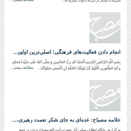
امریکا با تشکر از این‌که دعوت نشریه ما...
انجام دادن فعالیت‌های فرهنگی؛ اصلی‌ترین اولویت فرهیختگان
بِسْمِ اللَّهِ الرَّحْمَنِ الرَّحِیم الْحَمْدُ للهِ رَبِّ العَالَمِین وَ صَلَّی اللهُ عَلَی سَیِّدِنَا مُحَمَّدٍ
مطالعه بیشتر...
و آلِهِ الطَّاهِرِین أللَّهُمَّ کُنْ لِوَلِیِّکَ الحُجَّةِ بْنِ الْحَسَن صَلَوَاتُکَ...
علامه مصباح: عده‌ای به جای شکر نعمت رهبری، او را رقیب خود می‌دانند!
به گزارش پایگاه اطلاع رسانی آثار حضرت آیت الله مصباح یزدی، در جمع