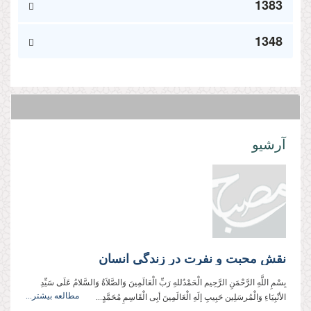
1383
1348
آرشیو
نقش محبت و نفرت در زندگی انسان
بِسْمِ اللَّهِ الرَّحْمَنِ الرَّحِيم الْحَمْدُللهِ رَبِّ الْعَالَمِینَ وَالصَّلاَةُ وَالسَّلامُ عَلَی سَیِّدِ
مطالعه بیشتر...
الأنْبِیَاءِ وَالْمُرسَلِین حَبِیبِ إلَهِ الْعَالَمِینَ أبِی الْقَاسِمِ مُحَمَّدٍ...