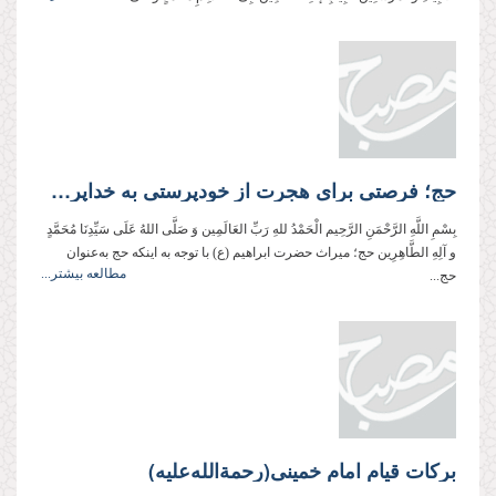
حج؛ فرصتی برای هجرت از خودپرستی به خداپرستی
بِسْمِ اللَّهِ الرَّحْمَنِ الرَّحِیم الْحَمْدُ للهِ رَبِّ العَالَمِین وَ صَلَّی اللهُ عَلَی سَیِّدِنَا مُحَمَّدٍ
و آلِهِ الطَّاهِرِین حج؛ میراث حضرت ابراهیم (ع) با توجه به اینكه حج به‌عنوان
مطالعه بیشتر...
حج...
برکات قیام امام خمینی(رحمةالله‌علیه)