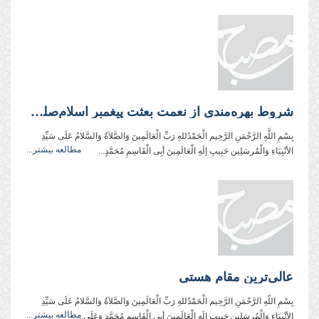
شروط بهره‌مندی از نعمت بعثت پیغمبر اسلام‌صلی‌‌الله‌‌علیه‌‌و‌آله
بِسْمِ اللَّهِ الرَّحْمَنِ الرَّحِيم الْحَمْدُللهِ رَبِّ الْعَالَمِینَ وَالصَّلاَةُ وَالسَّلامُ عَلَی سَیِّدِ
مطالعه بیشتر...
الأنْبِیَاءِ وَالْمُرسَلِین حَبِیبِ إلَهِ الْعَالَمِینَ أبِی الْقَاسِمِ مُحَمَّدٍ...
عالی‏‏‌ترین مقام هستی
بِسْمِ اللّهِ الرَّحْمَنِ الرَّحِیم الْحَمْدُللهِ رَبِّ الْعَالَمِینَ وَالصَّلاَةُ وَالسَّلامُ عَلَی سَیِّدِ
مطالعه بیشتر...
الأنْبِیَاءِ وَالْمُرسَلِین حَبِیبِ إلَهِ الْعَالَمِینَ أبِی الْقَاسِمِ مُحَمَّدٍ وَعَلَی...