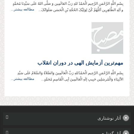
بِسْمِ اللَّهِ الرَّحْمَنِ الرَّحِيم الْحَمْدُ للهِ رَبِّ العَالَمِین وَ صَلَّی اللهُ عَلَی سَیِّدِنَا مُحَمَّدٍ
مطالعه بیشتر...
و آلِهِ الطَّاهِرِین أللَّهُمَّ کُنْ لِوَلِیِّکَ الحُجَّةِ بْنِ الْحَسَن صَلَوَاتُکَ...
مهم‌ترین آزمایش الهی در دوران انقلاب
بِسْمِ اللَّهِ الرَّحْمَنِ الرَّحِیم الْحَمْدُللهِ رَبِّ الْعَالَمِینَ وَالصَّلاَةُ وَالسَّلامُ عَلَی سَیِّدِ
مطالعه بیشتر...
الأنْبِیَاءِ وَالْمُرسَلِین حَبِیبِ إلَهِ الْعَالَمِینَ أبِی الْقَاسِمِ مُحَمَّدٍ...
آثار نوشتاری
آثار گفتاری