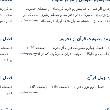
رحمن الرحیم آن چه پیش‌رو دارید گزیده‌ای از سخنان حضرت
به گزارش 
باح‌یزدی (دامت‌بركاته) در دفتر مقام معظم رهبری است كه در
مطالعه بیشتر...
امام خمی
م: مصونیت قرآن از تحریف
فصل سو
﴿صفحه 189 ﴾ فصل چهارم مصونیت قرآن از تحریف ﴿صفحه 190 ﴾
مطالعه بیشتر...
پرداخته...
 نزول قرآن
فصل او
﴿صفحه 63 ﴾ ‌‌‌‌‌‌‌‌‌‌‌ فصل دوم نزول قرآن ﴿صفحه 64 ﴾ ﴿صفحه 65 ﴾
مطالعه بیشتر...
21 ﴾...