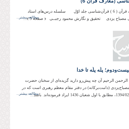
اسى (معارف قرآن 6)
معـارف قرآن ( 6 ) قرآن‌شناسى جلد اوّل سلسله درس‌هاى استاد
مطالعه بیشتر...
مصباح یزدى تحقیق و نگارش محمود رجبــى ﴿ صفحه 3 ﴾...
ست‌ودوم؛ پلّه پلّه تا خدا
 الرحمن الرحیم آن چه پیش‌رو دارید گزیده‌ای از سخنان حضرت
 مصباح‌یزدی (دامت‌بركاته) در دفتر مقام معظم رهبری است كه در
مطالعه بیشتر...