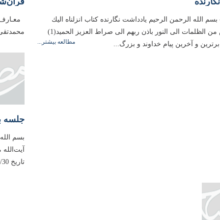
گارنده
قرآن‌شن
فحه 13 ﴾ بسم الله الرحمن الرحیم یادداشت نگارنده كتاب انزلناه الیك
لتخرج الناس من الظلمات الى النور باذن ربهم الى صراط العزیز الحمید(1)
محمدتقى 
مطالعه بیشتر...
رترین و آخرین پیام خداوند و بزرگ‌...
جلسه بی
بسم الله
آیت‌الله
تاریخ 1394/02/30، مطابق با اول شعبان 1436 ایراد فرموده‌اند. باشد...