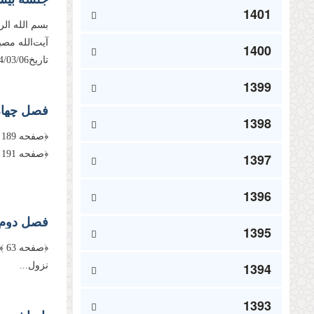
1401
بسم الله ال
آیت‌الله مص
1400
تاریخ1394/03/06، مطابق با هشتم شعبان 1436 ایراد فرموده‌اند. باشد...
1399
فصل چهار
1398
﴿صفحه 191 ﴾ اهمیت و جایگاه مصونیت قرآن همان‌گونه كه در آغاز بحث...
1397
1396
فصل دوم:
1395
1394
نزول...
1393