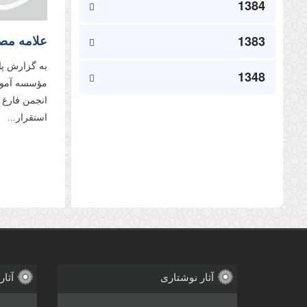
1384
1383
به گزارش پا
1348
مؤسسه آموز
انجمن فارغ ا
استقرار...
صفحه‌
آثار نوشتاری
آثار