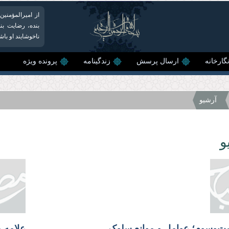
از امیرالمؤمنی
بنده، رضایت بن
ناخوشایند او باشد
گارخانه
ارسال پرسش
زندگینامه
پرونده ویژه
آرشیو
و
ت‌وسوم؛ عوامل و موانع سلوک