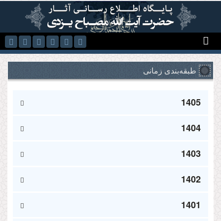
رفتن به محتوای اصلی
طبقه‌بندی زمانی
1405
1404
1403
1402
1401