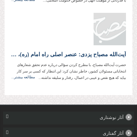
با قدردانی از موهبت الهی در خصوص حکومت اسلامی،...
آیت‌الله مصباح یزدی: عنصر اصلی راه امام (ره)، اعتقاد به مهدویت و در كنار آن وفاداری به اسلام و ولی‌فقیه است
حضرت آیت‌الله مصباح، با مطرح کردن سؤالی درباره عدم تحقق شعارهای
انتخاباتی مسئولان کشور، خاطر نشان كرد:‌ این انتظار که كسی بر سر كار
مطالعه بیشتر...
بیاید كه هیچ نقص و عیبی در اعمال، رفتار و سلیقه نداشته...
آثار نوشتاری
آثار گفتاری