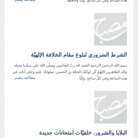
هذه الساعةِ وفي كلّ ساعةٍ، وليًّا وحافظًا...
الشرط الضروري لبلوغ مقام الخلافة الإلهيّة
بسم الله الرحمن الرحيم الحمد لله ربّ العالمين وصلّى الله على سيّدنا محمّد
وآله الطاهرين اللهُمّ كُن لوليّكَ الحجّةِ بن الحسن، صلواتكَ عليهِ وعلى آبائه، في
مطالعه بیشتر...
هذهِ الساعةِ وفي كلِّ ساعةٍ، وليًّا...
البلايا والشرور، خلفيّات امتحانات جديدة