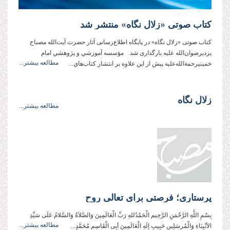
کتاب صوتی «زلال نگاه» منتشر شد
کتاب صوتی «زلال نگاه» در پایگاه اطلاع‌رسانی آثار حضرت آیت‌الله مصباح
یزدیرضوان‌الله علیه بارگذاری شد. مؤسسه آموزشي و پژوهشي امام
مطالعه بیشتر...
خمينيرحمةالله‌عليه پيش از اين علاوه بر انتشار کتاب‌هاي...
زلال نگاه
مطالعه بیشتر...
پرستاری؛ فرصتی برای تعالی روح
بِسْمِ اللَّهِ الرَّحْمَنِ الرَّحِيم الْحَمْدُللهِ رَبِّ الْعَالَمِینَ وَالصَّلاَةُ وَالسَّلامُ عَلَی سَیِّدِ
مطالعه بیشتر...
الأنْبِیَاءِ وَالْمُرسَلِین حَبِیبِ إلَهِ الْعَالَمِینَ أبِی الْقَاسِمِ مُحَمَّدٍ...