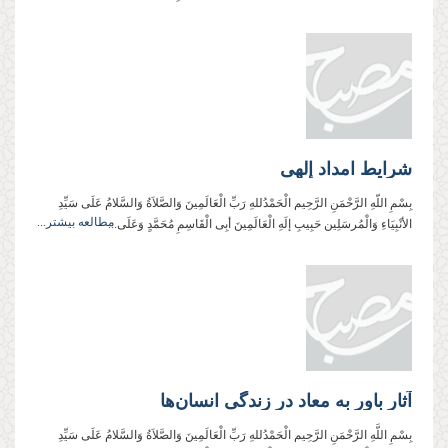
شرایط امداد إلهی
بِسْمِ اللّهِ الرَّحْمَنِ الرَّحِيم الْحَمْدُللهِ رَبِّ الْعَالَمِینَ وَالصَّلاَةُ وَالسَّلامُ عَلَی سَیِّدِ
مطالعه بیشتر...
الأنْبِیَاءِ وَالْمُرسَلِین حَبِیبِ إلَهِ الْعَالَمِینَ أبِی الْقَاسِمِ مُحَمَّدٍ وَعَلَی...
آثار باور به معاد در زندگی انسان‌ها
بِسْمِ اللَّهِ الرَّحْمَنِ الرَّحِیم الْحَمْدُللهِ رَبِّ الْعَالَمِینَ وَالصَّلاَةُ وَالسَّلامُ عَلَی سَیِّدِ