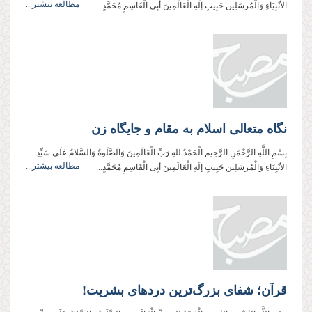
مطالعه بیشتر...
الأنْبِیَاءِ وَالْمُرسَلِین حَبِیبِ إلَهِ الْعَالَمِینَ أبِی الْقَاسِمِ مُحَمَّدٍ...
نگاه متعالی اسلام به مقام و جایگاه زن
بِسْمِ اللَّهِ الرَّحْمَنِ الرَّحِیم الْحَمْدُ للهِ رَبِّ الْعَالَمِینَ وَالصَّلَوةُ وَالسَّلامُ عَلَی سَیِّدِ
مطالعه بیشتر...
الأنْبِیَاءِ وَالْمُرسَلِین حَبِیبِ إلَهِ الْعَالَمِینَ أبِی الْقَاسِمِ مُحَمَّدٍ...
قرآن؛ شفای بزرگ‌ترین دردهای بشریت!