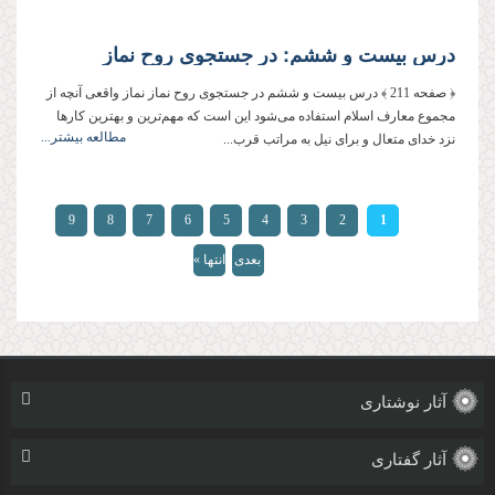
درس بیست و ششم: در جستجوى روح نماز
﴿ صفحه 211 ﴾ درس بیست و ششم در جستجوى روح نماز نماز واقعى آنچه از
مجموع معارف اسلام استفاده مى‌شود این است كه مهم‌ترین و بهترین كارها
مطالعه بیشتر...
نزد خداى متعال و براى نیل به مراتب قرب...
صفحه‌ها
9
8
7
6
5
4
3
2
1
بعدی
انتها »
›
آثار نوشتاری
آثار گفتاری