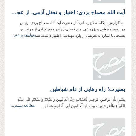
آیت الله مصباح یزدی: اختیار و تعقل آدمی، از عجائب مهندسی خداوند در این عالم است
به گزارش پایگاه اطلاع رسانی آثار حضرت آیت الله مصباح یزدی، رئیس
موسسه آموزشی و پژوهشی امام خمینی(ره) در جمع تعدادی از مهندسین
مطالعه بیشتر...
بسیجی با اشاره به تعریفی از واژه مهندسی اظهار داشت: همه پدیده...
بصیرت؛ راه رهایی از دام‌ شیاطین
بِسْمِ اللَّهِ الرَّحْمَنِ الرَّحِيم الْحَمْدُللهِ رَبِّ الْعَالَمِینَ وَالصَّلاَةُ وَالسَّلامُ عَلَی سَیِّدِ
مطالعه بیشتر...
الأنْبِیَاءِ وَالْمُرسَلِین حَبِیبِ إلَهِ الْعَالَمِینَ أبِی الْقَاسِمِ مُحَمَّدٍ...