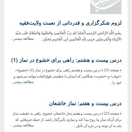
لزوم شکرگزاری و قدردانی از نعمت ولایت‌فقیه
بِسْمِ اللَّهِ الرَّحْمَنِ الرَّحِیم الْحَمْدُ للهِ رَبِّ الْعَالَمِینَ وَالصَّلَوةُ وَالسَّلامُ عَلَی سَیِّدِ
مطالعه بیشتر...
الأنْبِیَاءِ وَالْمُرسَلِین حَبِیبِ إلَهِ الْعَالَمِینَ أبِی الْقَاسِمِ مُحَمَّدٍ...
درس بیست و هشتم: راهى براى خشوع در نماز (1)
﴿ صفحه 231 ﴾ درس بیست و هشتم راهى براى خشوع در نماز (1) «خشوع»،
«خوف» و «خشیت» هنگامى كه انسان با عظمتى فوق‌العاده مواجه مى‌شود و
مطالعه بیشتر...
خود را...
درس بیست و هفتم: نماز خاشعان
﴿ صفحه 223 ﴾ درس بیست و هفتم نماز خاشعان خشوع، راهى به حقیقت نماز
براى آن‌كه نماز ما روح پیدا كند و نمازى تأثیرگذار باشد، از جمله چیزهایى كه
مطالعه بیشتر...
باید به آن توجه و در باره آن تأمل...