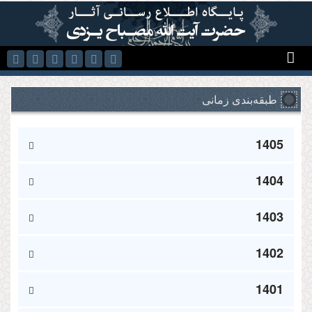
رفتن به محتوای اصلی
طبقه‌بندی زمانی
1405
1404
1403
1402
1401