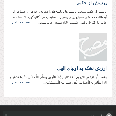
پرسش از حكيم
پرسش از حكيم منتخب‌ پرسش‌‌‌ها و پاسخ‌های اعتقادی، اخلاقی و اجتماعی از
آيت‌الله محمدتقی مصباح يزدی رضوان‌الله‌عليه رقعی، گالينگور، 396 صفحه،
مطالعه بیشتر...
چاپ اول 1402. رقعي، شومیز، 396 صفحه، چاپ سوم...
ارزش تشبّه به اولیای الهی
بِسْمِ اللَّهِ الرَّحْمَنِ الرَّحِیم الْحَمْدُللهِ رَبِّ الْعَالَمِینَ وَصَلَّی اللَّهُ عَلَی سَيِّدِنا مُحَمَّدٍ وَ
مطالعه بیشتر...
آلِهِ الطَّاهِرِینَ الْحَمْدُللهِ الَّذِی جَعَلَنَا مِنَ‌ الْمُتَمَسِّکِینَ...
آثار نوشتاری