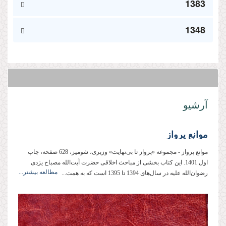
1383
1348
آرشیو
موانع پرواز
موانع پرواز - مجموعه «پرواز تا بی‌نهایت» وزیری، شومیز، 628 صفحه، چاپ
اول 1401. این کتاب بخشی از مباحث اخلاقی حضرت آیت‌الله مصباح یزدی
مطالعه بیشتر...
رضوان‌الله علیه در سال‌های 1394 تا 1395 است که به همت...