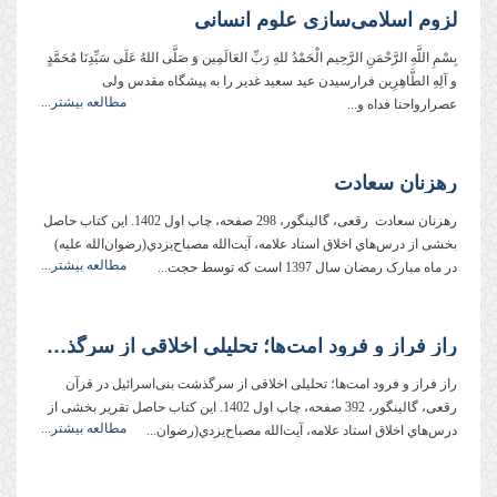
لزوم اسلامی‌سازی علوم انسانی
بِسْمِ اللَّهِ الرَّحْمَنِ الرَّحِیم الْحَمْدُ للهِ رَبِّ العَالَمِین وَ صَلَّی اللهُ عَلَی سَیِّدِنَا مُحَمَّدٍ
و آلِهِ الطَّاهِرِین فرارسیدن عید سعید غدیر را به پیشگاه مقدس ولی
مطالعه بیشتر...
عصر‌ارواحنا فداه و...
رهزنان سعادت
رهزنان سعادت رقعی، گالينگور، 298 صفحه، چاپ اول 1402. این کتاب حاصل
بخشی از درس‌هاي اخلاق استاد علامه، آيت‌الله مصباح‌يزدي(رضوان‌الله علیه)
مطالعه بیشتر...
در ماه مبارک رمضان‌ سال‌ 1397 است که توسط حجت‌...
راز فراز و فرود امت‌ها؛ تحليلی اخلاقی از سرگذشت بنی‌اسرائيل در قرآن
راز فراز و فرود امت‌ها؛ تحليلی اخلاقی از سرگذشت بنی‌اسرائيل در قرآن
رقعی، گالينگور، 392 صفحه، چاپ اول 1402. این کتاب حاصل تقرير بخشی از
مطالعه بیشتر...
درس‌هاي اخلاق استاد علامه، آيت‌الله مصباح‌يزدي(رضوان‌...