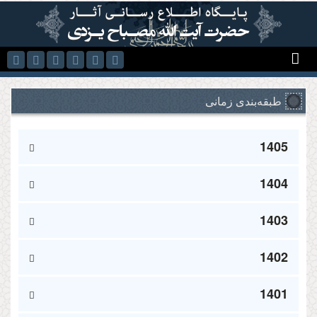
رفتن به محتوای اصلی
طبقه‌بندی زمانی
1405
1404
1403
1402
1401