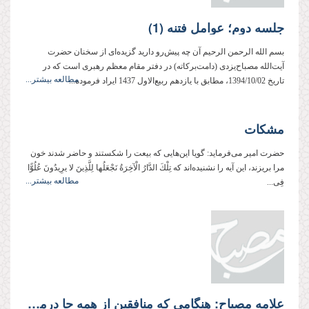
جلسه دوم؛ عوامل فتنه (1)
بسم الله الرحمن الرحیم آن چه پیش‌رو دارید گزیده‌ای از سخنان حضرت
آیت‌الله مصباح‌یزدی (دامت‌بركاته) در دفتر مقام معظم رهبری است كه در
مطالعه بیشتر...
تاریخ 1394/10/02، مطابق با یازدهم ربیع‌الاول 1437 ایراد فرموده‌...
مشکات
حضرت امیر می‌فرماید: گویا این‌هایی که بیعت را شکستند و حاضر شدند خون
مرا بریزند، این آیه را نشنیده‌اند که تِلْكَ الدَّارُ الْآخِرَةُ نَجْعَلُها لِلَّذِینَ لا یرِیدُونَ عُلُوًّا
مطالعه بیشتر...
فِی...
علامه مصباح: هنگامی كه منافقین از همه جا درمانده می‌شوند، از وحدت دم می‌زنند