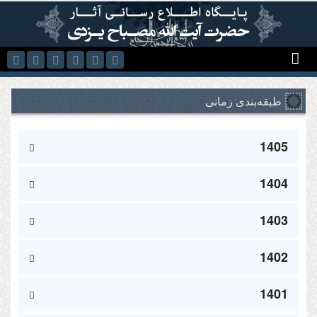
رفتن به محتوای اصلی
طبقه‌بندی زمانی
1405
1404
1403
1402
1401