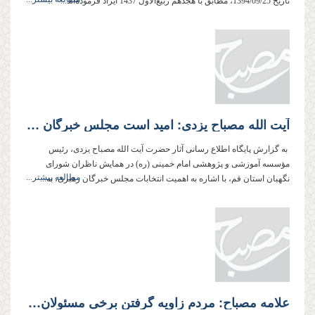
تاریخ 1394/09/25، مطابق با هجدهم ربیع‌الاول 1437 ایراد فرموده‌اند...
آیت الله مصباح یزدی: امید است مجلس خبرگان رهبری همچنان پاک‌ترین و مؤثرترین نهاد در نظام جمهوری اسلامی باقی بماند
به گزارش پایگاه اطلاع رسانی آثار حضرت آیت الله مصباح یزدی، رئیس
مؤسسه آموزشی و پژوهشی امام خمینی (ره) در همایش ناظران شورای
مطالعه بیشتر...
نگهبان استان قم، با اشاره به اهمیت انتخابات مجلس خبرگان رهبری، به...
علامه مصباح: مردم زاویه گرفتن برخی مسئولان از خط امام (ره) را درک می‌کنند