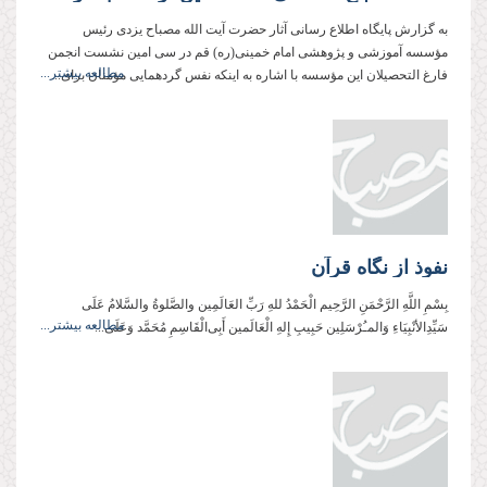
به گزارش پایگاه اطلاع رسانی آثار حضرت آیت الله مصباح یزدی رئیس
مؤسسه آموزشی و پژوهشی امام خمینی(ره) قم در سی امین نشست انجمن
مطالعه بیشتر...
فارغ التحصیلان این مؤسسه با اشاره به اینكه نفس گردهمایی مؤمنان برای...
نفوذ از نگاه قرآن
بِسْمِ اللَّهِ الرَّحْمَنِ الرَّحِیم الْحَمْدُ للهِ رَبِّ العَالَمِین والصَّلوةُ والسَّلامُ عَلَی
مطالعه بیشتر...
سَیِّدِالأنْبِیَاءِ وَالمـُرْسَلِین حَبِیبِ إِلهِ الْعَالَمین أَبِی‌الْقَاسِمِ مُحَمَّد وَعَلَی...