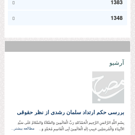
1383
1348
آرشیو
بررسى حكم ارتداد سلمان رشدی از نظر حقوقی
بِسْمِ اللَّهِ الرَّحْمَنِ الرَّحِيم الْحَمْدُللهِ رَبِّ الْعَالَمِینَ وَالصَّلاَةُ وَالسَّلامُ عَلَی سَیِّدِ
مطالعه بیشتر...
الأنْبِیَاءِ وَالْمُرسَلِین حَبِیبِ إلَهِ الْعَالَمِینَ أبِی الْقَاسِمِ مُحَمَّدٍ وَ...