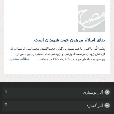
بقای اسلام مرهون خون‌ شهيدان است
بِسْمِ اللَّهِ الرَّحْمَنِ الرَّحِيم شهید بزرگوار، حجت‌الاسلام محمد امین کریمیان، كه
از دانش‌پژوهان موسسه آموزشی و پژوهشی امام خمینی(ره) بود، پس از
مطالعه بیشتر...
پیوستن به مدافعان حرم، در 27 خرداد 1395 در منطقه...
آثار نوشتاری
آثار گفتاری