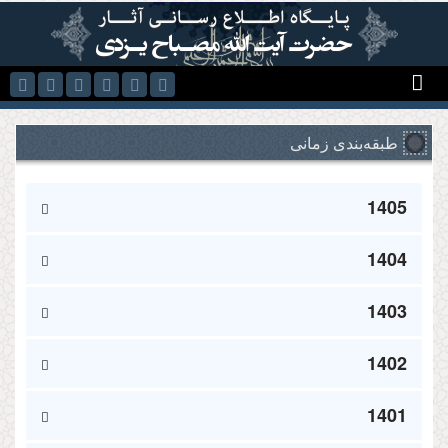
رفتن به محتوای اصلی
طبقه‌بندی زمانی
1405
1404
1403
1402
1401