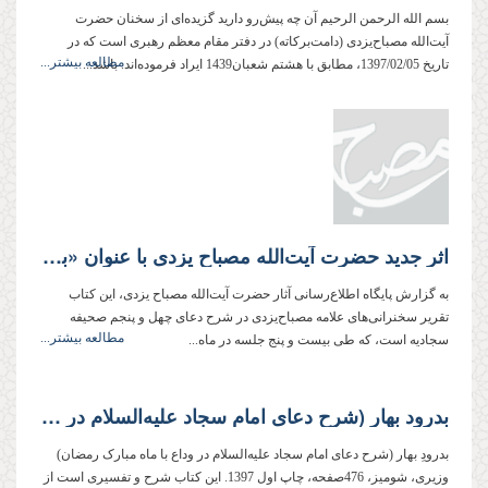
بسم الله الرحمن الرحیم آن چه پیش‌رو دارید گزیده‌ای از سخنان حضرت
آیت‌الله مصباح‌یزدی (دامت‌بركاته) در دفتر مقام معظم رهبری است كه در
مطالعه بیشتر...
تاریخ 1397/02/05، مطابق با هشتم شعبان1439 ایراد فرموده‌اند. باشد...
اثر جدید حضرت آیت‌الله مصباح یزدی با عنوان «بدرودِ بهار» منتشر شد
به گزارش پایگاه اطلاع‌رسانی آثار حضرت آیت‌الله مصباح یزدی، این کتاب
تقریر سخنرانی‌های علامه مصباح‌یزدی در شرح دعای چهل و پنجم صحیفه
مطالعه بیشتر...
سجادیه است، كه طی بیست و پنج جلسه در ماه...
بدرود بهار (شرح دعای امام سجاد علیه‌السلام در وداع با ماه مبارک رمضان)
بدرودِ بهار (شرح دعای امام سجاد علیه‌السلام در وداع با ماه مبارک رمضان)
وزیری، شومیز، 476صفحه، چاپ اول 1397. این کتاب شرح و تفسیری است از