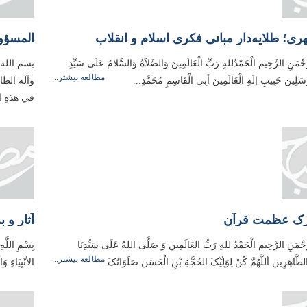
ی؛ طلایه‌دار مبانی فکری اسلام و انقلاب
المسؤول
َّحْمَنِ الرَّحِیم الْحَمْدُللهِ رَبِّ الْعَالَمِینَ وَالصَّلاَةُ وَالسَّلامُ عَلَی سَیِّدِ
بسم الله 
مطالعه بیشتر...
مُرسَلِین حَبِیبِ إلَهِ الْعَالَمِینَ أبِی الْقَاسِمِ مُحَمَّدٍ...
وآله الطاه
في هذهِ ال
درک عظمت قرآن
آثار و 
َّحْمَنِ الرَّحِیم الْحَمْدُ للهِ رَبِّ العَالَمِین وَ صَلَّی اللهُ عَلَی سَیِّدِنَا
بِسْمِ اللَّه
مطالعه بیشتر...
الطَّاهِرِین أللَّهُمَّ کُنْ لِوَلِیِّکَ الحُجَّةِ بْنِ الْحَسَن صَلَوَاتُکَ...
الأنْبِیَاءِ 