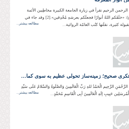
الرحمن الرحيم نقرأ في زيارة الجامعة الكبيرة مخاطِبين الأئمة
الأطهار(ع): «خلَقَكم‏ اللهُ أنوارًا فجعلَكم بعرشهِ‏ مُحْدِقين».[2] وقد جاء في
مطالعه بیشتر...
ولة كثيرة، نقلَتها كتُب العامّة الروائية...
مبانی فكری صحیح؛ زمینه‌ساز تحولی عظیم به سوی كمال بی‌نهایت
ِ الرَّحْمَنِ الرَّحِیم الْحَمْدُ للهِ رَبِّ الْعَالَمِینَ وَالصَّلَوةُ وَالسَّلامُ عَلَی سَیِّدِ
مطالعه بیشتر...
وَالْمُرسَلِین حَبِیبِ إلَهِ الْعَالَمِینَ أبِی الْقَاسِمِ مُحَمَّدٍ...