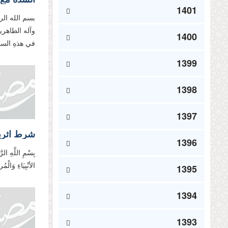
1401
بسم الله الر
وآله الطاهرين.
1400
في هذهِ الساعَ
1399
1398
1397
شرط اثرب
1396
بِسْمِ اللَّهِ الر
الأنْبِیَاءِ وَالْ
1395
1394
1393