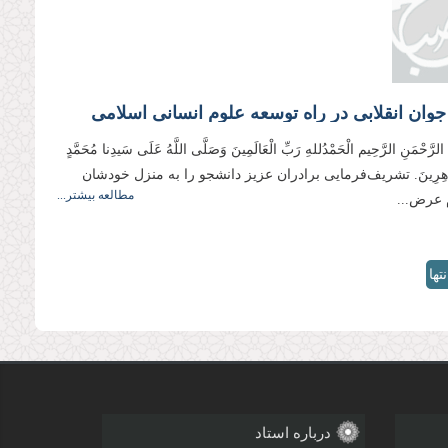
وان انقلابی در راه توسعه علوم انسانی اسلامی
ِ الرَّحْمَنِ الرَّحِیم الْحَمْدُللهِ رَبِّ الْعَالَمِینَ وَصَلَّی اللَّهُ عَلَی سَیدِنا مُحَمَّدٍ
لطَّاهِرِینَ. تشریف‌فرمایی برادران عزیز دانشجو را به منزل خودشان
مطالعه بیشتر...
 عرض...
نتها
»
درباره استاد