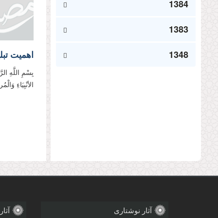
1384
1383
1348
اهمیت تبل
بِسْمِ اللَّهِ الر
الأنْبِیَاءِ وَالْ
صفحه‌
آثار نوشتاری
آثار