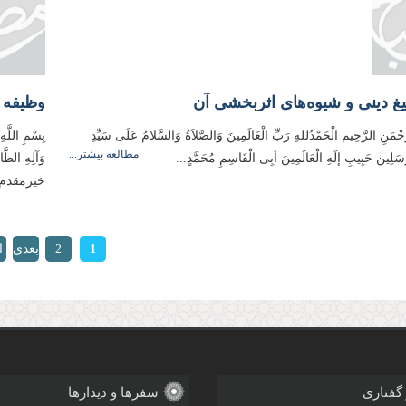
یغ دینی و شیوه‌های اثربخشی آن
وظیفه ج
َّحْمَنِ الرَّحِیم الْحَمْدُللهِ رَبِّ الْعَالَمِینَ وَالصَّلاَةُ وَالسَّلامُ عَلَی سَیِّدِ
بِسْمِ اللَّه
مطالعه بیشتر...
مُرسَلِین حَبِیبِ إلَهِ الْعَالَمِینَ أبِی الْقَاسِمِ مُحَمَّدٍ...
وَآلِهِ ا
خیرمقدم
ها
1
2
بعدی
ا
›
 گفتاری
سفرها و دیدارها