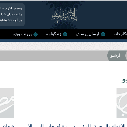
پیغمبر اکرم صلی‌
رغبت برای خدا ا
بر آنچه ناخوشای
گارخانه
ارسال پرسش
زندگینامه
پرونده ویژه
آرشیو
و
الشدة مع الأعداء والرحمة بالمؤمنين ميزة أصحاب النبي الأعظم(ص)
شعاع من