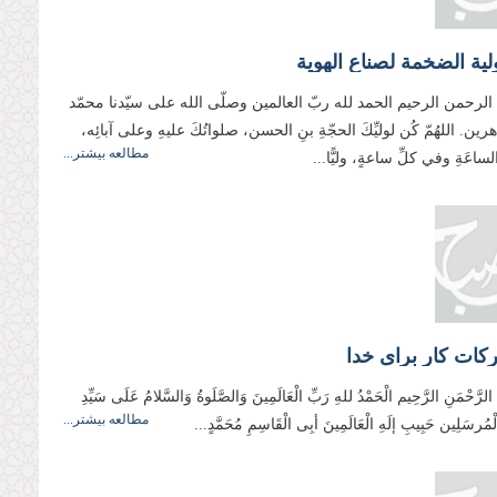
ية الضخمة لصناع الهوية
الرحمن الرحيم الحمد لله ربّ العالمين وصلّى الله على سيّدنا محمّد
رين. اللهُمّ كُن لوليِّكَ الحجّةِ بنِ الحسن، صلواتُكَ عليهِ وعلى آبائِه،
مطالعه بیشتر...
ساعَةِ وفي كلِّ ساعةٍ، وليًّا...
برکات کار برای خدا
ِ الرَّحْمَنِ الرَّحِیم الْحَمْدُ للهِ رَبِّ الْعَالَمِینَ وَالصَّلَوةُ وَالسَّلامُ عَلَی سَیِّدِ
مطالعه بیشتر...
وَالْمُرسَلِین حَبِیبِ إلَهِ الْعَالَمِینَ أبِی الْقَاسِمِ مُحَمَّدٍ...