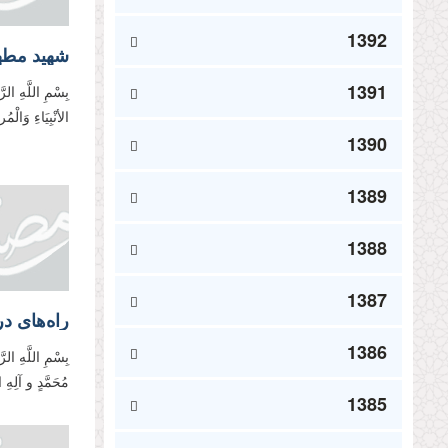
1392
شهید مطهر
1391
بِسْمِ اللَّهِ الر
الأنْبِیَاءِ وَالْ
1390
1389
1388
1387
راه‌های 
1386
بِسْمِ اللَّهِ الر
مُحَمَّدٍ و آلِهِ 
1385