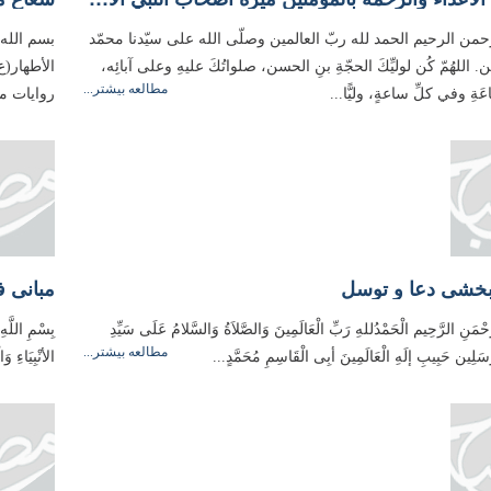
حمن الرحيم الحمد لله ربّ العالمين وصلّى الله على سيّدنا محمّد
بسم الله 
 اللهُمّ كُن لوليِّكَ الحجّةِ بنِ الحسن، صلواتُكَ عليهِ وعلى آبائِه،
مطالعه بیشتر...
ةِ وفي كلِّ ساعةٍ، وليًّا...
روايات مقب
خشی دعا و توسل
َّحْمَنِ الرَّحِیم الْحَمْدُللهِ رَبِّ الْعَالَمِینَ وَالصَّلاَةُ وَالسَّلامُ عَلَی سَیِّدِ
بِسْمِ اللَّه
مطالعه بیشتر...
مُرسَلِین حَبِیبِ إلَهِ الْعَالَمِینَ أبِی الْقَاسِمِ مُحَمَّدٍ...
الأنْبِیَاءِ 