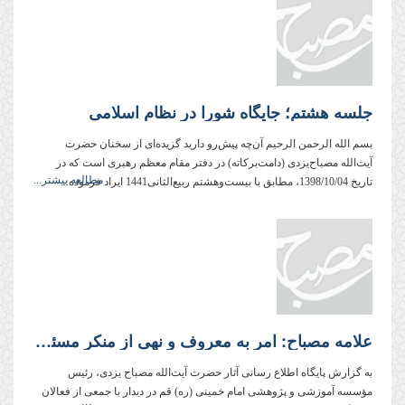
جلسه هشتم؛ جایگاه شورا در نظام اسلامی
بسم الله الرحمن الرحیم آن‌چه پیش‌رو دارید گزیده‌ای از سخنان حضرت
آیت‌الله مصباح‌یزدی (دامت‌بركاته) در دفتر مقام معظم رهبری است كه در
مطالعه بیشتر...
تاریخ 1398/10/04، مطابق با بیست‌وهشتم ربیع‌الثانی1441 ایراد فرموده...
علامه مصباح: امر به معروف و نهی از منکر مسئولان، باید با شیوه صحیح، مؤدبانه و بدون اغراض مادی‌گرایانه باشد
به گزارش پایگاه اطلاع رسانی آثار حضرت آیت‌الله مصباح یزدی، رئیس
مؤسسه آموزشی و پژوهشی امام خمینی (ره) قم در دیدار با جمعی از فعالان