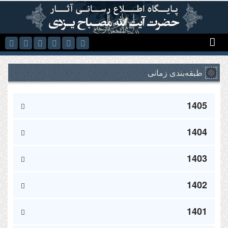
رفتن به محتوای اصلی
طبقه‌بندی زمانی
1405
1404
1403
1402
1401