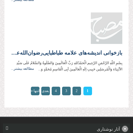
بازخوانی اندیشه‌های علامه طباطبایی‌رضوان‌‌الله‌‌علیه در باب ولایت‌فقیه و حکومت اسلامی
بِسْمِ اللّهِ الرَّحْمَنِ الرَّحِيم الْحَمْدُللهِ رَبِّ الْعَالَمِینَ وَالصَّلَوةُ وَالسَّلامُ عَلَی سَیِّدِ
مطالعه بیشتر...
الأنْبِیَاءِ وَالْمُرسَلِین حَبِیبِ إلَهِ الْعَالَمِینَ أبِی الْقَاسِمِ مُحَمَّدٍ وَ...
صفحه‌ها
1
2
3
4
بعدی
انتها »
›
آثار نوشتاری